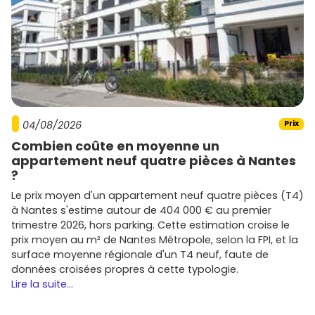
rangements, stationnement). Les normes
RE2020
et la
bonne isolation phonique/thermique se valorisent à la
location comme à la revente.
Tendances actuelles du marché à
Salles
Le marché immobilier neuf à Salles affiche plusieurs
04/08/2026
Prix
tendances marquées :
Combien coûte en moyenne un
Extérieurs plébiscités
:
terrasses
,
balcons
,
jardins
appartement neuf quatre pièces à Nantes
privatifs
.
?
Éco-conception
: bâtiments
RE2020
, solutions de
Le prix moyen d'un appartement neuf quatre pièces (T4)
chauffage performantes
, gestion des
charges
à Nantes s'estime autour de 404 000 € au premier
optimisée.
trimestre 2026, hors parking. Cette estimation croise le
Mobilités
: intérêt pour les secteurs proches des axes
prix moyen au m² de Nantes Métropole, selon la FPI, et la
routiers et des
pistes cyclables
.
surface moyenne régionale d'un T4 neuf, faute de
Surfaces familiales
: les
T3/T4
restent un cœur de
données croisées propres à cette typologie.
marché solide.
Lire la suite...
Promoteurs actifs à Salles et en Gironde