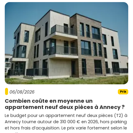
Promoteurs actifs et styles de
programmes
Plusieurs acteurs majeurs développent des programmes
à Saint-Herblain. Voici les principaux :
Bouygues Immobilier
: résidences contemporaines
souvent bien situées près des transports et des
services (Atlantis, secteurs tram).
Nexity
: gammes variées pour primo-accédants et
investisseurs, avec des typologies optimisées (
T1/T2
efficaces).
Cogedim
: finitions soignées et prestations de
standing sur des emplacements recherchés.
06/08/2026
Prix
Eiffage Immobilier
: projets durables, espaces
Combien coûte en moyenne un
communs bien pensés, attention au confort d'usage.
appartement neuf deux pièces à Annecy ?
Kaufman & Broad
: logements performants avec
balcons/terrasses, souvent dans des quartiers en
Le budget pour un appartement neuf deux pièces (T2) à
montée en gamme.
Annecy tourne autour de 310 000 € en 2026, hors parking
Icade
et
Vinci Immobilier
: programmes
et hors frais d’acquisition. Le prix varie fortement selon le
métropolitains de référence, bonne tenue dans le