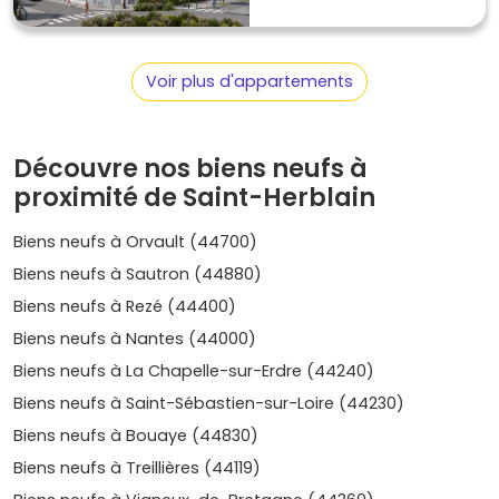
investissement locatif en
T1/T2
.
Prix moyen : 4 200 à
5 000 €/m²
.
Prix, évolution et repères pour te situer
Voir plus d'appartements
Voici les éléments clés pour comprendre le marché
herblinois et prendre les bonnes décisions :
Découvre nos biens neufs à
Fourchette actuelle dans le neuf : 4 000 à 5 500
proximité de Saint-Herblain
€/m²
selon le quartier, l'étage, les extérieurs et les
performances énergétiques.
Biens neufs à Orvault (44700)
Évolution sur 5 ans : +15 % à +25 %
portée par
Biens neufs à Sautron (44880)
l'attractivité métropolitaine, la rareté des fonciers
bien placés et la qualité des programmes récents.
Biens neufs à Rezé (44400)
Rendements locatifs potentiels : 3,5 % à 4,5 % brut
Biens neufs à Nantes (44000)
en ciblant des petites surfaces près du
tram
et des
Biens neufs à La Chapelle-sur-Erdre (44240)
pôles d'emplois.
Biens les plus recherchés
:
T2
proches des
Biens neufs à Saint-Sébastien-sur-Loire (44230)
transports pour louer vite,
T3/T4
avec
Biens neufs à Bouaye (44830)
balcon/terrasse pour les familles, stationnement
sécurisé en bonus.
Biens neufs à Treillières (44119)