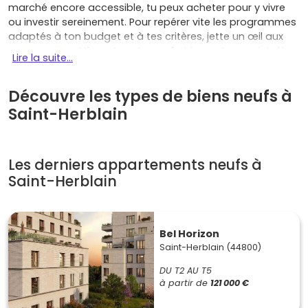
marché encore accessible, tu peux acheter pour y vivre
ou investir sereinement. Pour repérer vite les programmes
adaptés à ton budget et à tes critères, jette un œil aux
annonces sur
Vivre dans le neuf
et lance ton projet dès
Lire la suite...
maintenant.
Les atouts concrets pour acheter ou
Découvre les types de biens neufs à
investir
Saint-Herblain
Saint-Herblain présente plusieurs avantages qui en font
une destination de choix pour ton projet immobilier :
Les derniers appartements neufs à
Économie solide et bassin d'emploi
: Saint-Herblain
Saint-Herblain
profite du dynamisme de
Nantes Métropole
avec
de grands pôles tertiaires et commerciaux autour
d'
Atlantis
et de la
route de Vannes
, sans oublier le
Zénith
et la zone d'
Ar Mor
. Résultat : un vivier de
Bel Horizon
locataires et des perspectives de valorisation
Saint-Herblain (44800)
intéressantes.
DU T2 AU T5
Demande locative soutenue
: la proximité des
à partir de
121 000 €
lignes de
tram 1 et 3
, des
bus Chronobus
, du
périphérique et des zones d'emplois génère un flux