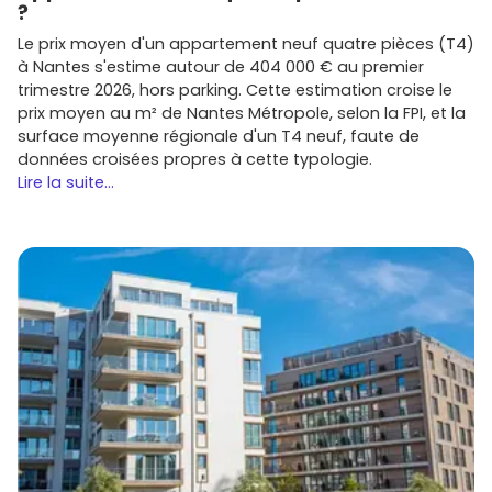
opportunités au bon prix. Dis-moi ton budget et tes
?
critères, je t'aide à cibler les meilleures options pour ton
Le prix moyen d'un appartement neuf quatre pièces (T4)
projet d'
immobilier neuf à Saint-Herblain
.
à Nantes s'estime autour de 404 000 € au premier
trimestre 2026, hors parking. Cette estimation croise le
prix moyen au m² de Nantes Métropole, selon la FPI, et la
surface moyenne régionale d'un T4 neuf, faute de
données croisées propres à cette typologie.
Lire la suite...