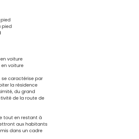
 pied
à pied
d
 en voiture
 en voiture
se caractérise par
ter la résidence
imité, du grand
ivité de la route de
le tout en restant à
ttront aux habitants
 amis dans un cadre