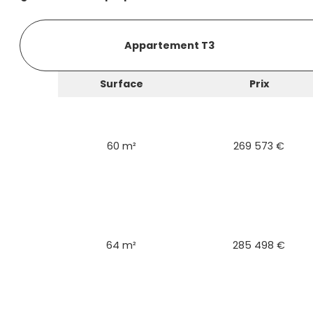
Appartement T3
Surface
Prix
60 m²
269 573 €
64 m²
285 498 €