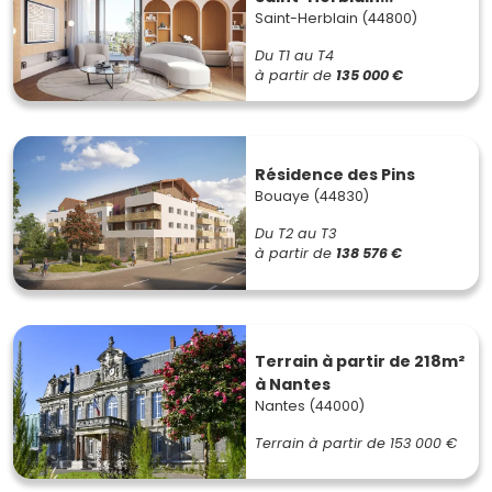
Saint-Herblain (44800)
Du T1 au T4
à partir de
135 000 €
Résidence des Pins
Bouaye (44830)
Du T2 au T3
à partir de
138 576 €
Terrain à partir de 218m²
à Nantes
Nantes (44000)
Terrain à partir de
153 000 €