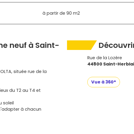
à partir de
90 m2
e neuf à Saint-
Découvrir
Rue de la Lozère
44800 Saint-Herbla
OLTA, située rue de la
Vue à 360°
eux du T2 au T4 et
 soleil
 s'adapter à chacun