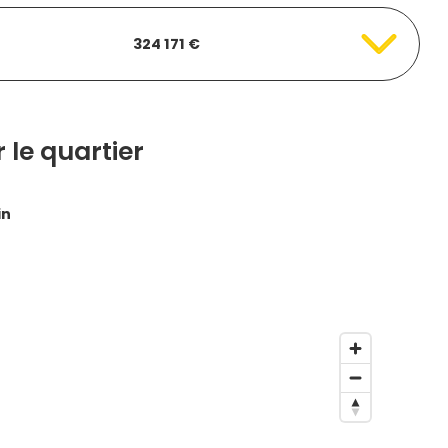
324 171 €
 le quartier
in