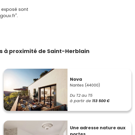
t exposé sont
gouv.fr".
 à proximité de Saint-Herblain
Nova
Nantes (44000)
Du T2 au T5
à partir de
113 500 €
Une adresse nature aux
portes...