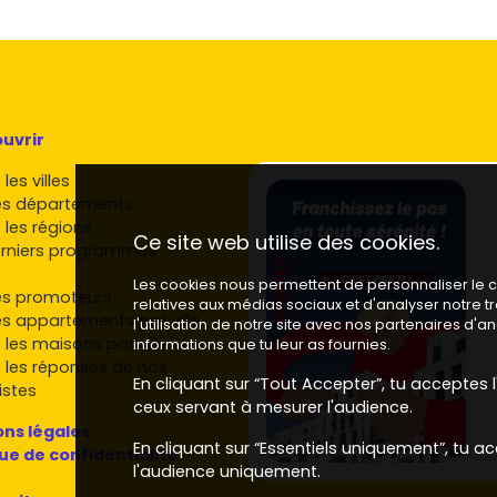
uvrir
les villes
es départements
 les régions
Ce site web utilise des cookies.
rniers programmes
Les cookies nous permettent de personnaliser le co
es promoteurs
relatives aux médias sociaux et d'analyser notre 
es appartements par ville
l'utilisation de notre site avec nos partenaires d'
 les maisons par ville
informations que tu leur as fournies.
 les réponses de nos
En cliquant sur “Tout Accepter”, tu acceptes l'
istes
ceux servant à mesurer l'audience.
ns légales
En cliquant sur “Essentiels uniquement”, tu ac
que de confidentialité
l'audience uniquement.