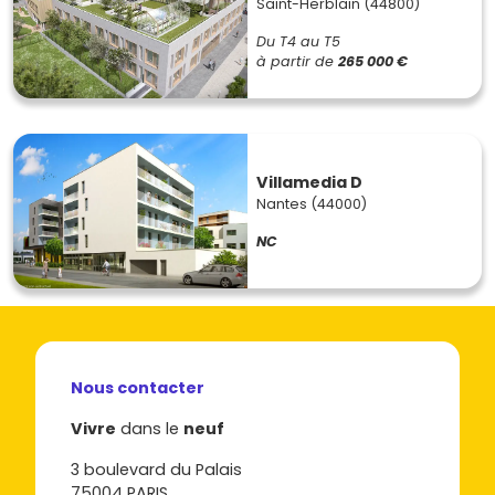
Saint-Herblain (44800)
Du T4 au T5
à partir de
265 000 €
Villamedia D
Nantes (44000)
NC
Nous contacter
Vivre
dans le
neuf
3 boulevard du Palais
75004 PARIS