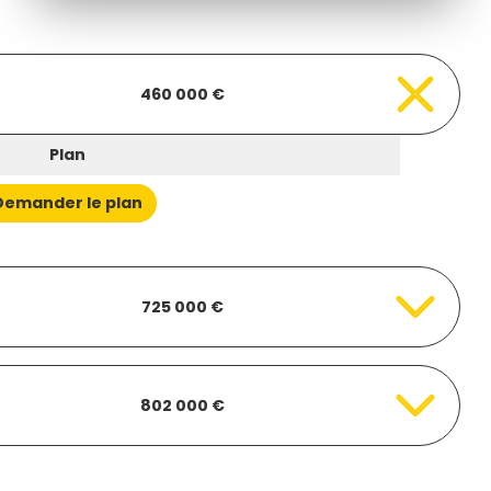
460 000 €
Plan
Demander le plan
725 000 €
802 000 €