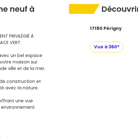
e neuf à
Découvrir
17180 Périgny
NT PRIVILÉGIÉ À
PACE VERT.
Vue à 360°
 avec un bel espace
r votre maison sur
e ville et de la mer.
de construction et
té avec la nature.
offrant une vue
un environnement