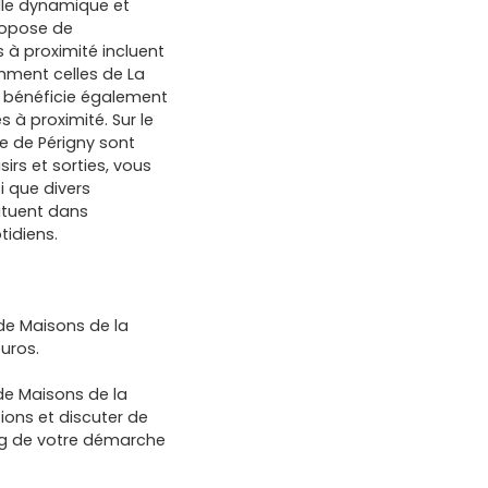
lle dynamique et
propose de
à proximité incluent
mment celles de La
in bénéficie également
s à proximité. Sur le
re de Périgny sont
irs et sorties, vous
i que divers
ituent dans
tidiens.
 de Maisons de la
euros.
 de Maisons de la
ions et discuter de
ng de votre démarche