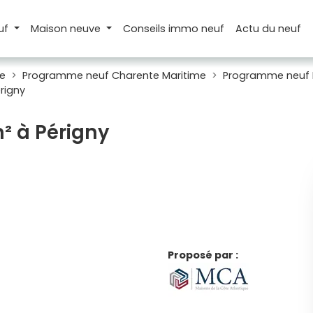
uf
Maison
neuve
Conseils
immo neuf
Actu
du neuf
e
Programme neuf Charente Maritime
Programme neuf 
rigny
m² à Périgny
Proposé par :