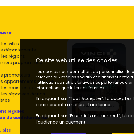
uvrir
les villes
es départements
 les régions
Ce site web utilise des cookies.
rniers programmes
Les cookies nous permettent de personnaliser le co
es promoteurs
relatives aux médias sociaux et d'analyser notre 
es appartements par ville
l'utilisation de notre site avec nos partenaires d'
 les maisons par ville
informations que tu leur as fournies.
 les réponses de nos
En cliquant sur “Tout Accepter”, tu acceptes l'
istes
ceux servant à mesurer l'audience.
ns légales
En cliquant sur “Essentiels uniquement”, tu ac
que de confidentialité
l'audience uniquement.
u site