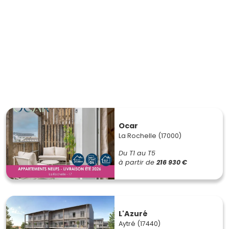
Ocar
La Rochelle (17000)
Du T1 au T5
à partir de
216 930 €
L'Azuré
Aytré (17440)