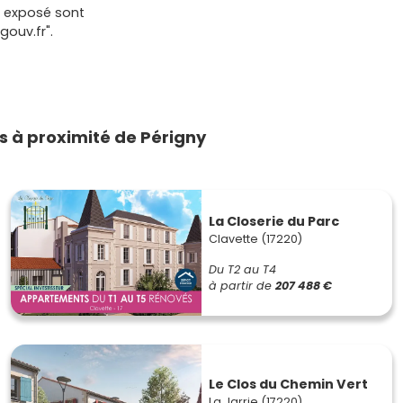
t exposé sont
gouv.fr".
 à proximité de Périgny
La Closerie du Parc
Clavette (17220)
Du T2 au T4
à partir de
207 488 €
Le Clos du Chemin Vert
La Jarrie (17220)