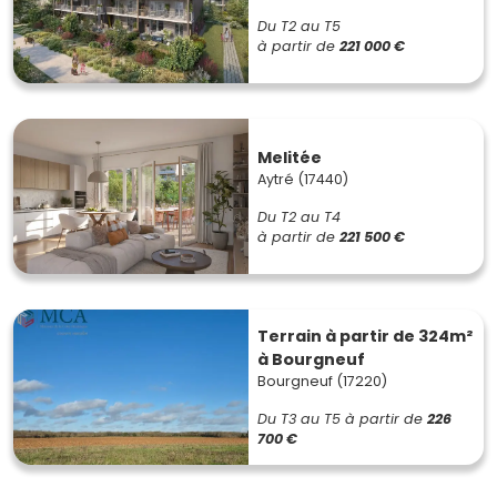
Du T2 au T5
à partir de
221 000 €
Melitée
Aytré (17440)
Du T2 au T4
à partir de
221 500 €
Terrain à partir de 324m²
à Bourgneuf
Bourgneuf (17220)
Du T3 au T5
à partir de
226
700 €