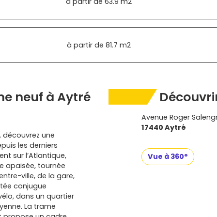
à partir de
63.9 m2
à partir de
81.7 m2
e neuf à Aytré
Découvrir
Avenue Roger Saleng
17440 Aytré
e, découvrez une
puis les derniers
nt sur l’Atlantique,
Vue à 360°
ie apaisée, tournée
ntre-ville, de la gare,
itée conjugue
 vélo, dans un quartier
oyenne. La trame
t propose un cadre