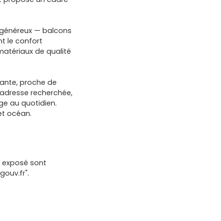
 généreux — balcons
t le confort
 matériaux de qualité
rante, proche de
 adresse recherchée,
ge au quotidien.
 et océan.
t exposé sont
gouv.fr".