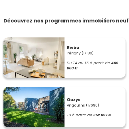
Découvrez nos programmes immobiliers neufs
Rivéa
Périgny (17180)
Du T4 au T5
à partir de
469
000 €
Oazys
Angoulins (17690)
T3
à partir de
352 697 €