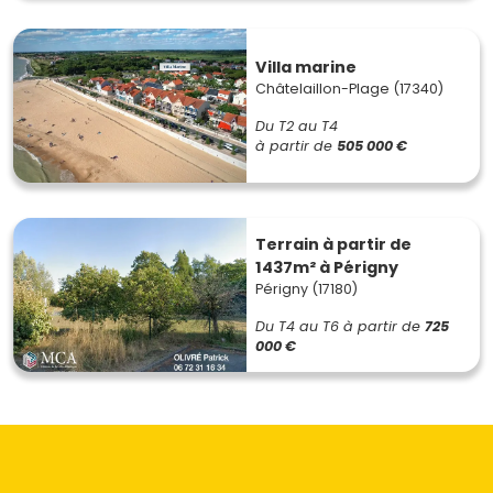
Villa marine
Châtelaillon-Plage (17340)
Du T2 au T4
à partir de
505 000 €
Terrain à partir de
1437m² à Périgny
Périgny (17180)
Du T4 au T6
à partir de
725
000 €