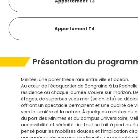
Appartement T3
Appartement T4
Présentation du programm
Mélitée, une parenthèse rare entre ville et océan.
Au cœur de l’écoquartier de Bongraine à La Rochell
résidence où chaque journée s’ouvre sur l’horizon. De
étages, de superbes vues mer (selon lots) se déploie
offrant un spectacle permanent et une qualité de v
vers la lumière et la nature. À quelques minutes du ce
du port des Minimes et du campus universitaire, Mél
accessibilité et sérénité : ici, tout se fait à pied ou à
pensé pour les mobilités douces et l’implication cit
paysagère préserve une biodiversité remarquable e