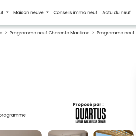
uf
Maison
neuve
Conseils
immo neuf
Actu
du neuf
e
Programme neuf Charente Maritime
Programme neuf 
Proposé par :
 programme