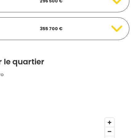
296 500 €
355 700 €
 le quartier
ro