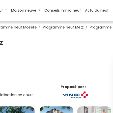
uf
Maison
neuve
Conseils
immo neuf
Actu
du neuf
ramme neuf Moselle
Programme neuf Metz
Programme 3
z
Proposé par :
lisation en cours