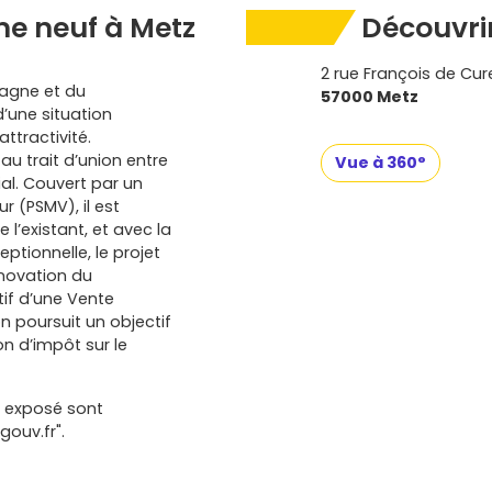
e neuf à Metz
Découvrir
2 rue François de Cur
magne et du
57000 Metz
’une situation
ttractivité.
 au trait d’union entre
Vue à 360°
rial. Couvert par un
 (PSMV), il est
 l’existant, et avec la
ptionnelle, le projet
énovation du
tif d’une Vente
n poursuit un objectif
n d’impôt sur le
t exposé sont
gouv.fr".