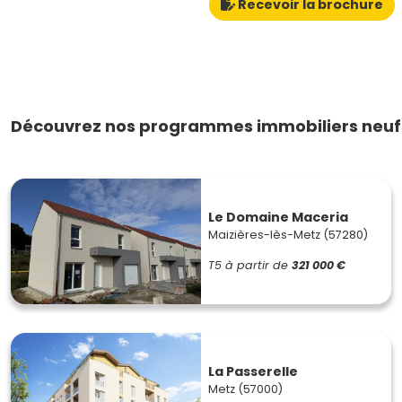
Recevoir la brochure
Découvrez nos programmes immobiliers neufs
Le Domaine Maceria
Maizières-lès-Metz (57280)
T5
à partir de
321 000 €
La Passerelle
Metz (57000)