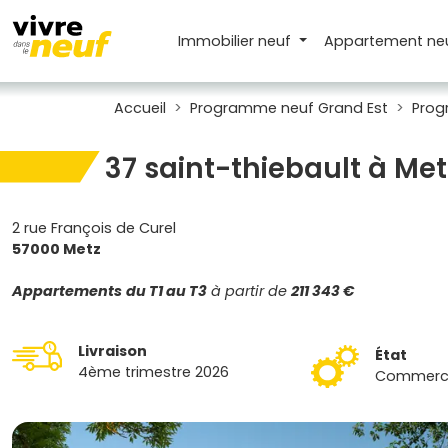
Immobilier neuf
Appartement
ne
Accueil
Programme neuf Grand Est
Prog
37 saint-thiebault à Met
2 rue François de Curel
57000 Metz
Appartements
du T1 au T3
à partir de
211 343 €
Livraison
État
4ème trimestre 2026
Commercia