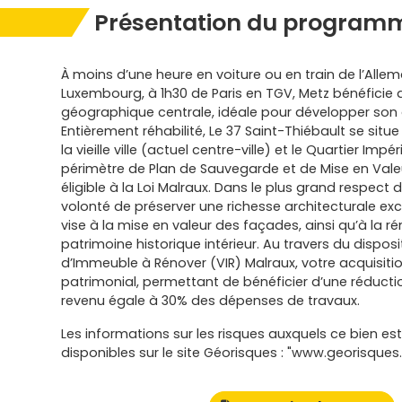
Présentation du programm
À moins d’une heure en voiture ou en train de l’Alle
Luxembourg, à 1h30 de Paris en TGV, Metz bénéficie d
géographique centrale, idéale pour développer son a
Entièrement réhabilité, Le 37 Saint-Thiébault se situe
la vieille ville (actuel centre-ville) et le Quartier Impé
périmètre de Plan de Sauvegarde et de Mise en Valeur
éligible à la Loi Malraux. Dans le plus grand respect de
volonté de préserver une richesse architecturale exce
vise à la mise en valeur des façades, ainsi qu’à la r
patrimoine historique intérieur. Au travers du disposi
d’Immeuble à Rénover (VIR) Malraux, votre acquisitio
patrimonial, permettant de bénéficier d’une réductio
revenu égale à 30% des dépenses de travaux.
Les informations sur les risques auxquels ce bien es
disponibles sur le site Géorisques : "www.georisques.