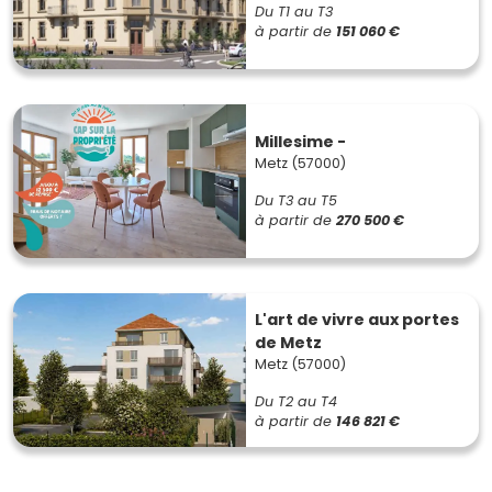
Du T1 au T3
à partir de
151 060 €
Millesime -
Metz (57000)
Du T3 au T5
à partir de
270 500 €
L'art de vivre aux portes
de Metz
Metz (57000)
Du T2 au T4
à partir de
146 821 €