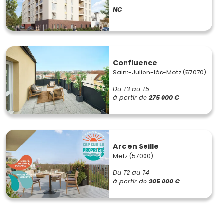
NC
Confluence
Saint-Julien-lès-Metz (57070)
Du T3 au T5
à partir de
275 000 €
Arc en Seille
Metz (57000)
Du T2 au T4
à partir de
205 000 €