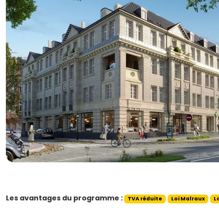
Les avantages du programme :
TVA réduite
Loi Malraux
L