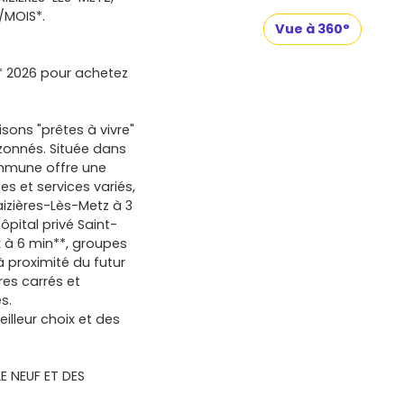
/MOIS*.
Vue à 360°
* 2026 pour achetez
ons "prêtes à vivre"
azonnés. Située dans
commune offre une
s et services variés,
Maizières-Lès-Metz à 3
ôpital privé Saint-
 à 6 min**, groupes
 à proximité du futur
res carrés et
s.
lleur choix et des
E NEUF ET DES