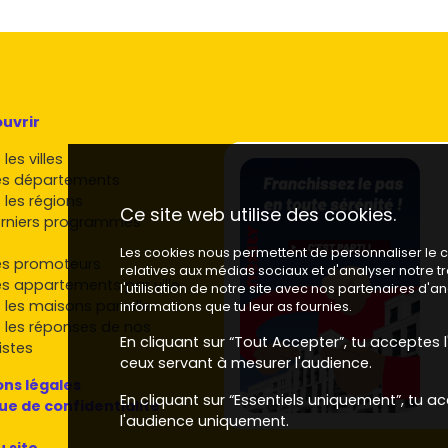
uvrir
les villes
es départements
 les régions
Ce site web utilise des cookies.
rniers programmes
Les cookies nous permettent de personnaliser le co
es promoteurs
relatives aux médias sociaux et d'analyser notre 
es appartements par ville
l'utilisation de notre site avec nos partenaires d'
 les maisons par ville
informations que tu leur as fournies.
 les réponses de nos
En cliquant sur “Tout Accepter”, tu acceptes l'
istes
ceux servant à mesurer l'audience.
ns légales
En cliquant sur “Essentiels uniquement”, tu ac
que de confidentialité
l'audience uniquement.