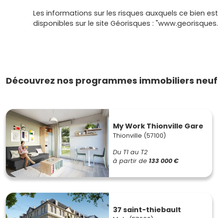
Les informations sur les risques auxquels ce bien es
disponibles sur le site Géorisques : "www.georisques.
Découvrez nos programmes immobiliers neufs
My Work Thionville Gare
Thionville (57100)
Du T1 au T2
à partir de
133 000 €
37 saint-thiebault