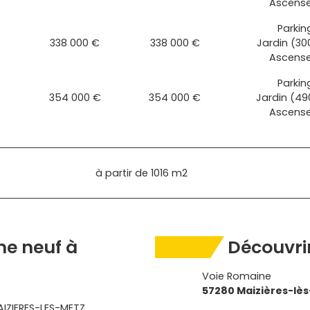
Ascens
Parkin
338 000 €
338 000 €
Jardin (30
Ascens
Parkin
354 000 €
354 000 €
Jardin (49
Ascens
à partir de
1016 m2
e neuf à
Découvrir
Voie Romaine
57280 Maizières-lè
IZIERES-LES-METZ,