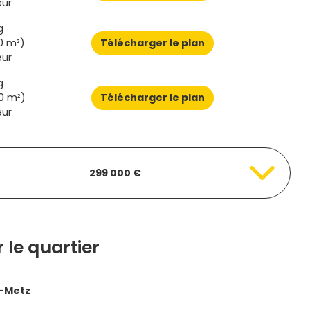
eur
g
0 m²)
Télécharger le plan
eur
g
0 m²)
Télécharger le plan
eur
299 000 €
 le quartier
s-Metz