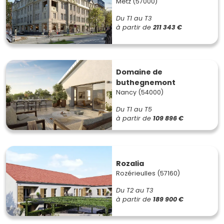
Metz (57000)
Du T1 au T3
à partir de
211 343 €
Domaine de
buthegnemont
Nancy (54000)
Du T1 au T5
à partir de
109 896 €
Rozalia
Rozérieulles (57160)
Du T2 au T3
à partir de
189 900 €