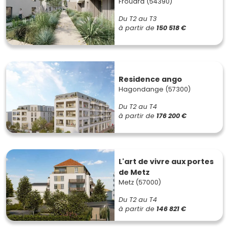
Frouard (54390)
Du T2 au T3
à partir de
150 518 €
Residence ango
Hagondange (57300)
Du T2 au T4
à partir de
176 200 €
L'art de vivre aux portes
de Metz
Metz (57000)
Du T2 au T4
à partir de
146 821 €