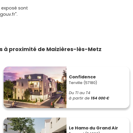
t exposé sont
gouv.fr".
 à proximité de Maizières-lès-Metz
Confidence
Terville (57180)
Du T1 au T4
à partir de
154 000 €
Le Hamo du Grand Air