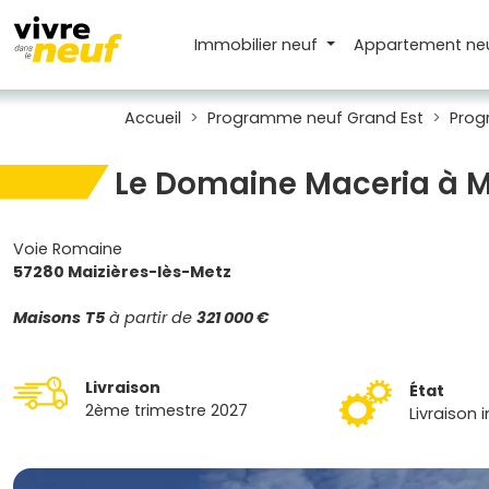
Immobilier neuf
Appartement
ne
Accueil
Programme neuf Grand Est
Prog
Le Domaine Maceria à M
Voie Romaine
57280 Maizières-lès-Metz
Maisons
T5
à partir de
321 000 €
Livraison
État
2ème trimestre 2027
Livraison