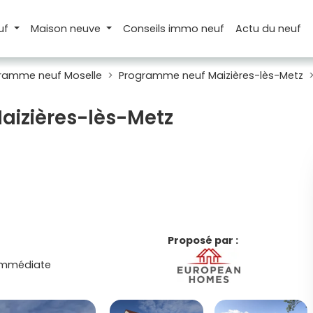
uf
Maison
neuve
Conseils
immo neuf
Actu
du neuf
ramme neuf Moselle
Programme neuf Maizières-lès-Metz
aizières-lès-Metz
Proposé par :
 immédiate