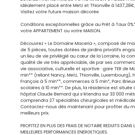
idéalement placé entre Metz et Thionville à 1437,28€
Visitez votre future maison décorée
Conditions exceptionnelles grâce au Prêt à Taux 0%
votre APPARTEMENT ou votre MAISON.
Découvrez « Le Domaine Maceria », composé de mais
de 5 pièces, toutes dotées de jardins privatifs eng
un lieu de vie privilégié au cœur de la Lorraine, la 
qualité de vie très appréciable, de par ses commerce
vie associative, culturelle et sportive : gare TER de 
min** (reliant Nancy, Metz, Thionville, Luxembourg), h
François à 5 min**, commerces à 5 min*, Parc Brieux
scolaires à 10 min**. De plus, la résidence est située
hôpital Claude Bernard qui s’étendra sur 33 000 mèt
comprendra 27 spécialités chirurgicales et médicale
Contactez-nous dès maintenant pour profiter du mei
meilleurs prix.
PROFITEZ EN PLUS DES FRAIS DE NOTAIRE REDUITS DANS L
MEILLEURES PERFORMANCES ENERGETIQUES.