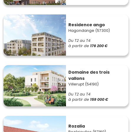
Residence ango
Hagondange (57300)
Du T2 au T4
à partir de
176 200 €
Domaine des trois
vallons
Villerupt (54190)
Du T2 au T4
à partir de
159 000 €
Rozalia
Rozérieulles (57160)