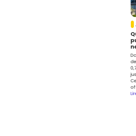
litatifs (terrasses, vues dégagées, haute
es années
, la tendance a été globalement haussière
estimée autour de
+15 % à +25 %
selon les segments. La
 qualité/prix
.
Q
oches du
tram T3
et des grands axes affichent une
p
, jeunes actifs). La
rentabilité locative brute
se situe
n
cement, la surface et les charges. Pour comparer
 sur
Vivre dans le neuf
et repère les programmes
Da
n et prestations.
de
0,
ns le neuf à Bouguenais
ju
Ce
dans le neuf, contre souvent 7 à 8 % dans l'ancien).
of
mances thermiques et acoustiques, gages d'économies
Lir
transport.
ment, biennale,
décennale
) pour acheter
ces et de zonage, et
TVA réduite à 5,5 %
dans certains
ligible.
 à 24 mois
, te laissant le temps d'organiser