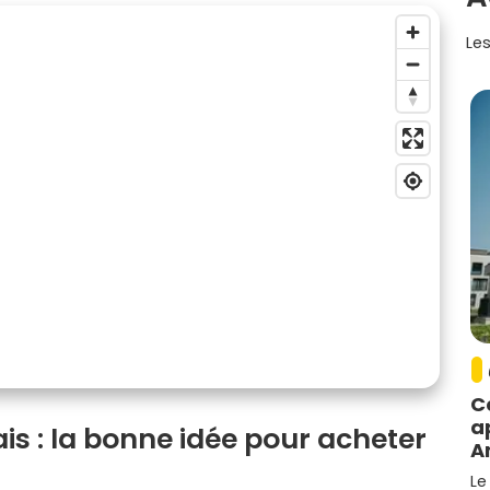
Les
C
a
s : la bonne idée pour acheter
A
Le