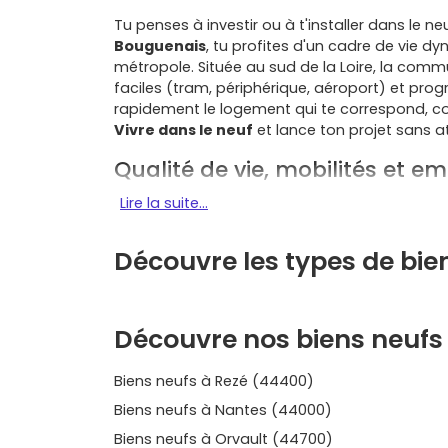
Tu penses à investir ou à t'installer dans le 
Bouguenais
, tu profites d'un cadre de vie d
métropole. Située au sud de la Loire, la co
faciles (tram, périphérique, aéroport) et p
rapidement le logement qui te correspond, c
Vivre dans le neuf
et lance ton projet sans a
Qualité de vie, mobilités et e
Lire la suite...
Mobilité simple au quotidien
: terminus
au
périphérique nantais
et proximité de 
métropole, tu gagnes en temps et en con
Découvre les types de bi
Pôle d'emplois
: le tissu aéronautique (
soutiennent une
demande locative
régul
Cadre vert
: bords de Loire,
vallée de la
Découvre nos biens neufs
Bouguenais offre un environnement natur
Services et écoles
: commerces de proxim
écoles pour une vie de famille fluide.
Biens neufs à Rezé (44400)
Les quartiers à viser pour un 
Biens neufs à Nantes (44000)
Bouguenais
Biens neufs à Orvault (44700)