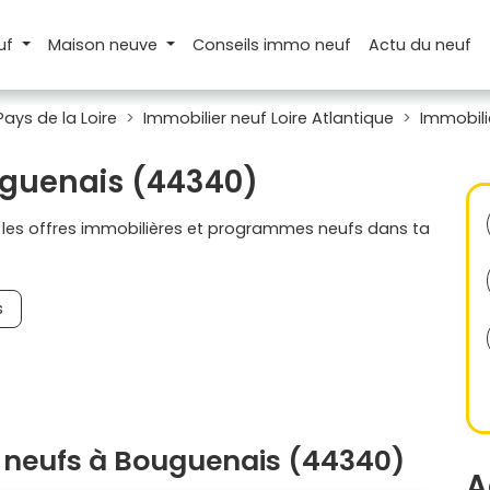
uf
Maison
neuve
Conseils
immo neuf
Actu
du neuf
Pays de la Loire
Immobilier neuf Loire Atlantique
Immobili
uguenais (44340)
s les offres immobilières et programmes neufs dans ta
s
 neufs à Bouguenais (44340)
A