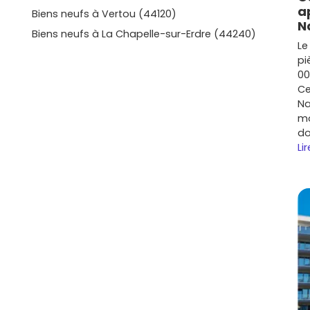
a
Biens neufs à Vertou (44120)
 Nantes et bien desservi. Parfait pour un premier achat
N
Biens neufs à La Chapelle-sur-Erdre (44240)
s compactes.
Prix moyen neuf
: environ
4 100 à 5 200
Le
.
pi
nce plus résidentielle, commerces et écoles à pied.
00
avec extérieur.
Prix moyen neuf
: autour de
4 000 à 5
Ce
Na
atique si tu bouges souvent ou si tu travailles près de
mo
u bruit (PEB)
avant d'acheter pour choisir la bonne
do
rix moyen neuf
: environ
3 900 à 4 900 €/m²
.
Lir
secteurs en évolution, bonne alternative pour des
 récents et quelques opportunités à long terme.
Prix
²
.
selon l'adresse précise, l'étage, l'exposition et les
 Bouguenais : niveaux de prix et
is
reste plus accessible tout en bénéficiant de la
neuf, compte en moyenne entre
4 000 et 5 200 €/m²
,