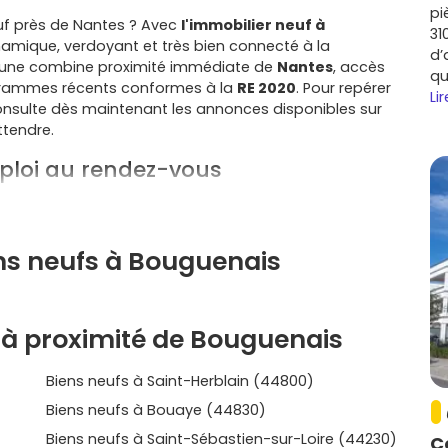
pi
neuf près de Nantes ? Avec
l'immobilier neuf à
31
ynamique, verdoyant et très bien connecté à la
d’
mmune combine proximité immédiate de
Nantes
, accès
qu
rogrammes récents conformes à la
RE 2020
. Pour repérer
Lir
onsulte dès maintenant les annonces disponibles sur
ttendre.
mploi au rendez-vous
 du
tramway T3 à Neustrie
, bus fréquents, accès direct
l'
aéroport Nantes Atlantique
. Si tu travailles dans la
fort.
ens neufs à Bouguenais
dont
Airbus
) et les zones d'activités proches
ière, idéale si tu vises un investissement.
 Jaguère
, base de loisirs de
la Roche Ballue
…
 à proximité de Bouguenais
e très appréciable.
ité, équipements sportifs et culturels, crèches et
Biens neufs à Saint-Herblain (44800)
achat de bien immobilier neuf à
Biens neufs à Bouaye (44830)
Biens neufs à Saint-Sébastien-sur-Loire (44230)
C