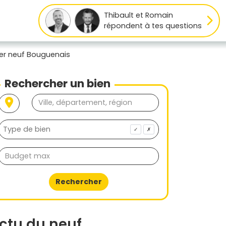
Thibault et Romain
répondent à tes questions
er neuf Bouguenais
Rechercher un bien
✓
✗
Rechercher
ctu du neuf