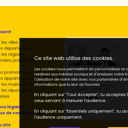
ilier neuf à Bouguenais
ées avec une attention portée aux espaces extérieurs
uvrir
édant aux résidences familiales bien desservies.
sses bien situées dans l'agglomération nantaise.
les villes
confort de vie au quotidien.
es départements
aux prestations qualitatives.
 les régions
Ce site web utilise des cookies.
e nantaise, avec des opérations urbaines bien intégrées.
rniers programmes
les, proposant des adresses ciblées à Nantes
Les cookies nous permettent de personnaliser le co
es promoteurs
relatives aux médias sociaux et d'analyser notre 
eurs présents en
Loire-Atlantique
, avec des produits
es appartements par ville
l'utilisation de notre site avec nos partenaires d'
 les maisons par ville
informations que tu leur as fournies.
 les réponses de nos
ir ton achat dans le neuf à
En cliquant sur “Tout Accepter”, tu acceptes l'
istes
ceux servant à mesurer l'audience.
ns légales
En cliquant sur “Essentiels uniquement”, tu ac
ameublement, éventuelles places de stationnement) et
que de confidentialité
l'audience uniquement.
m T3 – Neustrie
ou d'un axe rapide améliore la valeur
u site