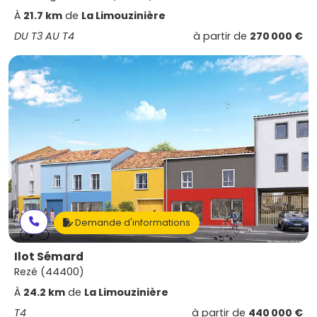
À
21.7 km
de
La Limouzinière
DU T3 AU T4
à partir de
270 000 €
Demande d'informations
Ilot Sémard
Rezé (44400)
À
24.2 km
de
La Limouzinière
T4
à partir de
440 000 €