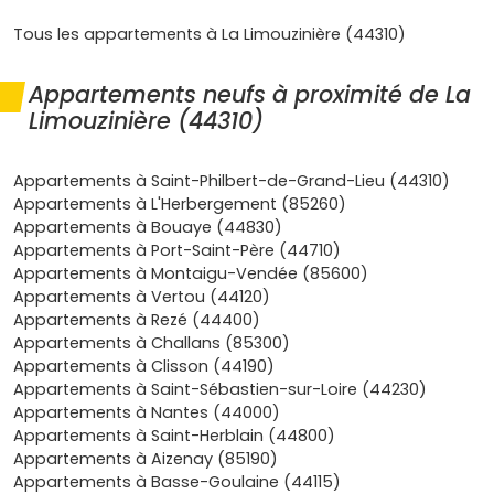
Accessibilité
: la commune est bien située sur les
axes vers
Nantes
,
Saint-Philbert-de-Grand-Lieu
et
Tous les appartements à La Limouzinière (44310)
Machecoul-Saint-Même
. Pour le travail, l'aéroport
Nantes Atlantique
et les zones d'activités du
sud de
Appartements neufs à proximité de La
Nantes
sont rapidement accessibles.
Limouzinière (44310)
Marché immobilier raisonnable
: par rapport aux
communes plus proches de Nantes, La Limouzinière
propose des
terrains
et des
maisons neuves
à des
Appartements à Saint-Philbert-de-Grand-Lieu (44310)
tarifs plus doux, parfait pour une première
Appartements à L'Herbergement (85260)
acquisition.
Appartements à Bouaye (44830)
Confort et normes récentes
: une
maison neuve à
Appartements à Port-Saint-Père (44710)
La Limouzinière
te garantit des prestations
Appartements à Montaigu-Vendée (85600)
modernes, une bonne
isolation
et des
Appartements à Vertou (44120)
consommations maîtrisées grâce à la
RE 2020
Appartements à Rezé (44400)
(chauffage performant, conception bioclimatique,
Appartements à Challans (85300)
matériaux durables).
Appartements à Clisson (44190)
Garanties du neuf
: tu bénéficies de la
garantie
Appartements à Saint-Sébastien-sur-Loire (44230)
décennale
, de la
garantie biennale
et de la
Appartements à Nantes (44000)
garantie de parfait achèvement
, plus des
frais de
Appartements à Saint-Herblain (44800)
notaire réduits
par rapport à l'ancien.
Appartements à Aizenay (85190)
Appartements à Basse-Goulaine (44115)
Quels types de maison neuve retrouver