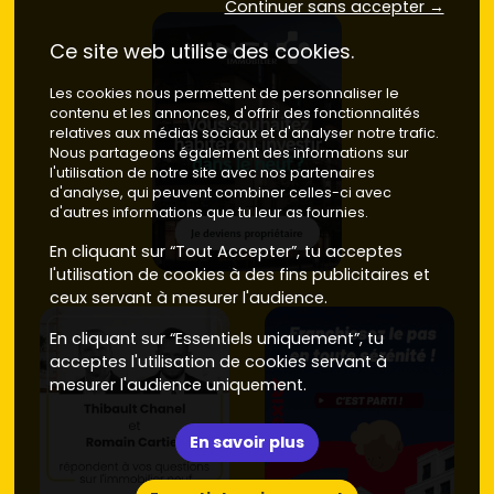
Continuer sans accepter →
Prix d'achat
Ce site web utilise des cookies.
Neuf
: à La Limouzinière, compte en moyenne entre
2
Les cookies nous permettent de personnaliser le
900 et 3 700 €/m²
pour une
maison neuve
selon la
contenu et les annonces, d'offrir des fonctionnalités
prestation et l'emplacement. Pour une maison de
90
relatives aux médias sociaux et d'analyser notre trafic.
à 110 m²
avec jardin, le budget global (hors cuisine
Nous partageons également des informations sur
équipée haut de gamme et aménagements
l'utilisation de notre site avec nos partenaires
extérieurs complets) se situe souvent entre
260 000
d'analyse, qui peuvent combiner celles-ci avec
et 380 000 €
. Les
frais de notaire réduits
tournent
d'autres informations que tu leur as fournies.
autour de
2 à 3 %
.
En cliquant sur “Tout Accepter”, tu acceptes
Ancien
: les maisons anciennes du secteur se
l'utilisation de cookies à des fins publicitaires et
négocient généralement entre
2 000 et 2 600 €/m²
,
ceux servant à mesurer l'audience.
avec un budget total fréquemment compris entre
180 000 et 300 000 €
selon l'état et la surface.
En cliquant sur “Essentiels uniquement”, tu
Prévois des
frais de notaire
autour de
7 à 8 %
et,
acceptes l'utilisation de cookies servant à
souvent, une enveloppe travaux.
mesurer l'audience uniquement.
Performances énergétiques
En savoir plus
Neuf
: les maisons respectant la
RE 2020
offrent une
excellente
isolation
, une
étanchéité à l'air
soignée