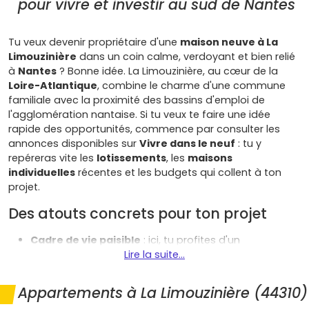
pour vivre et investir au sud de Nantes
Tu veux devenir propriétaire d'une
maison neuve à La
Limouzinière
dans un coin calme, verdoyant et bien relié
à
Nantes
? Bonne idée. La Limouzinière, au cœur de la
Loire-Atlantique
, combine le charme d'une commune
familiale avec la proximité des bassins d'emploi de
l'agglomération nantaise. Si tu veux te faire une idée
rapide des opportunités, commence par consulter les
annonces disponibles sur
Vivre dans le neuf
: tu y
repéreras vite les
lotissements
, les
maisons
individuelles
récentes et les budgets qui collent à ton
projet.
Des atouts concrets pour ton projet
Cadre de vie paisible
: ici, tu profites d'un
environnement nature (vallée de la
Lire la suite...
Logne
, proximité
du
lac de Grand Lieu
), tout en restant à portée des
services essentiels du
centre-bourg
(écoles,
Appartements à La Limouzinière (44310)
commerces, santé).