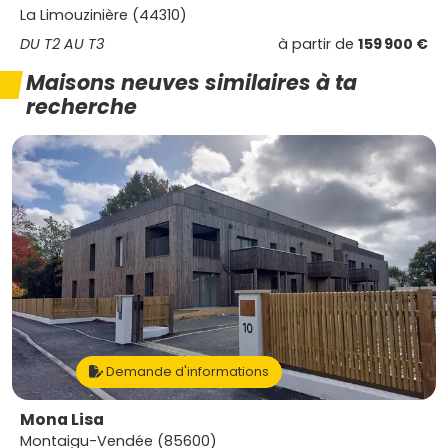
La Limouzinière (44310)
DU T2 AU T3
à partir de
159 900 €
Maisons neuves similaires à ta
recherche
Demande d'informations
Mona Lisa
Montaigu-Vendée (85600)