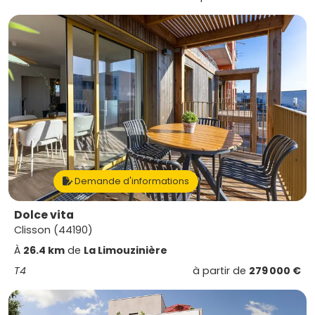
Demande d'informations
Dolce vita
Clisson (44190)
À
26.4 km
de
La Limouzinière
T4
à partir de
279 000 €