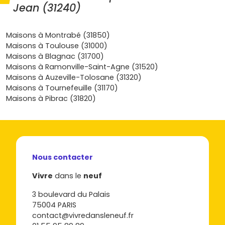
Jean (31240)
misent sur la domotique ou des rangements intégrés qui
changent la vie au quotidien. Prêt à passer à l’action ?
Découvre dès maintenant les programmes disponibles
Maisons à Montrabé (31850)
sur Vivre dans le neuf
, filtre par quartier, calendrier de
Maisons à Toulouse (31000)
livraison et budget, et repère la parcelle ou le modèle qui
Maisons à Blagnac (31700)
te correspond : que tu souhaites y habiter ou investir, ton
Maisons à Ramonville-Saint-Agne (31520)
projet de
maison neuve à Saint-Jean
commence ici,
Maisons à Auzeville-Tolosane (31320)
sereinement et en toute transparence.
Maisons à Tournefeuille (31170)
Maisons à Pibrac (31820)
Nous contacter
Vivre
dans le
neuf
3 boulevard du Palais
75004 PARIS
contact@vivredansleneuf.fr