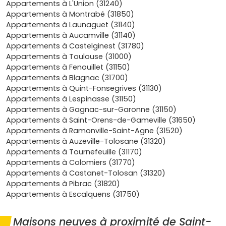
voies douces, et l’accès rapide aux médecins,
Appartements à L'Union (31240)
pharmacies, supermarchés, associations et activités
Appartements à Montrabé (31850)
périscolaires : parfait pour un premier achat ou une
Appartements à Launaguet (31140)
famille qui s’agrandit. Si tu penses investissement, la
Appartements à Aucamville (31140)
demande locative pour des maisons familiales bien
Appartements à Castelginest (31780)
placées reste soutenue, ce qui favorise la stabilité des
Appartements à Toulouse (31000)
loyers et la valorisation patrimoniale sur le long terme,
Appartements à Fenouillet (31150)
surtout quand la performance énergétique limite les
Appartements à Blagnac (31700)
charges des occupants. En choisissant une
maison
Appartements à Quint-Fonsegrives (31130)
neuve à Saint-Jean
, tu maîtrises aussi tes dépenses dès
Appartements à Lespinasse (31150)
le départ : peu d’entretien, équipements neufs, normes
Appartements à Gagnac-sur-Garonne (31150)
actuelles, et des matériaux qui vieillissent mieux. Enfin, la
Appartements à Saint-Orens-de-Gameville (31650)
proximité des transports en commun, des établissements
Appartements à Ramonville-Saint-Agne (31520)
scolaires et des zones d’activités t’offre cette
Appartements à Auzeville-Tolosane (31320)
combinaison rare entre praticité et douceur de vivre, avec
Appartements à Tournefeuille (31170)
la nature jamais loin pour souffler après le travail. Si tu te
Appartements à Colomiers (31770)
demandes par où commencer, je te conseille de clarifier
Appartements à Castanet-Tolosan (31320)
tes indispensables (nombre de chambres, exposition,
Appartements à Pibrac (31820)
surface de terrain, budget global clés en main, délai de
Appartements à Escalquens (31750)
livraison) et de comparer les plans et prestations des
différents promoteurs présents sur la commune : certains
Maisons neuves à proximité de Saint-
proposent des options de personnalisation, d’autres