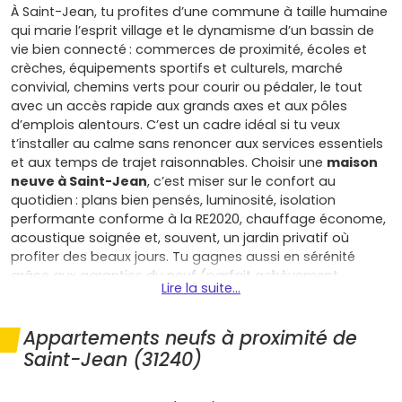
À Saint-Jean, tu profites d’une commune à taille humaine
qui marie l’esprit village et le dynamisme d’un bassin de
vie bien connecté : commerces de proximité, écoles et
crèches, équipements sportifs et culturels, marché
convivial, chemins verts pour courir ou pédaler, le tout
avec un accès rapide aux grands axes et aux pôles
d’emplois alentours. C’est un cadre idéal si tu veux
t’installer au calme sans renoncer aux services essentiels
et aux temps de trajet raisonnables. Choisir une
maison
neuve à Saint-Jean
, c’est miser sur le confort au
quotidien : plans bien pensés, luminosité, isolation
performante conforme à la RE2020, chauffage économe,
acoustique soignée et, souvent, un jardin privatif où
profiter des beaux jours. Tu gagnes aussi en sérénité
grâce aux garanties du neuf (parfait achèvement,
Lire la suite...
biennale, décennale) qui protègent ton budget dans la
durée, avec des frais de notaire réduits et, selon la
politique locale, une éventuelle exonération partielle et
Appartements neufs à proximité de
temporaire de taxe foncière. Côté qualité de vie, les
Saint-Jean (31240)
quartiers résidentiels de Saint-Jean offrent des
environnements calmes, des stationnements faciles, des