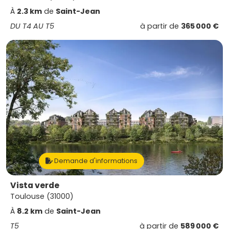
À
2.3 km
de
Saint-Jean
DU T4 AU T5
à partir de
365 000 €
Demande d'informations
Vista verde
Toulouse (31000)
À
8.2 km
de
Saint-Jean
T5
à partir de
589 000 €