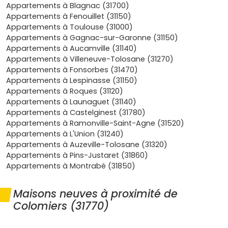
pour relier Colomiers au sud-est de l'agglo. Parfait
Appartements à Blagnac (31700)
pour la valeur à long terme.
Appartements à Fenouillet (31150)
Qualité de vie
: centres sportifs (Capitany), parcs,
Appartements à Toulouse (31000)
écoles et commerces. Les programmes récents
Appartements à Gagnac-sur-Garonne (31150)
offrent balcon, terrasse,
parking
et une vraie
Appartements à Aucamville (31140)
isolation.
Appartements à Villeneuve-Tolosane (31270)
Financement
: frais de notaire
réduits
dans le neuf
Appartements à Fonsorbes (31470)
(en général
2 à 3 %
) et accès au
PTZ 2024-2027
pour
Appartements à Lespinasse (31150)
les primo-accédants, sous conditions.
Appartements à Roques (31120)
Appartements à Launaguet (31140)
Quels types d'appartements neufs tu
Appartements à Castelginest (31780)
trouves à Colomiers
Appartements à Ramonville-Saint-Agne (31520)
Appartements à L'Union (31240)
L'offre de biens immobiliers neufs à Colomiers se décline
Appartements à Auzeville-Tolosane (31320)
en plusieurs typologies :
Appartements à Pins-Justaret (31860)
Appartements à Montrabé (31850)
Studios et T2
: formats prisés des jeunes actifs liés à
l'aéronautique. Bon ratio prix/loyer, faible vacance
locative.
Maisons neuves à proximité de
T3 et T4
familiaux : plans optimisés, extérieur
Colomiers (31770)
(balcon/terrasse), stationnement et rangements.
Idéal pour t'installer durablement.