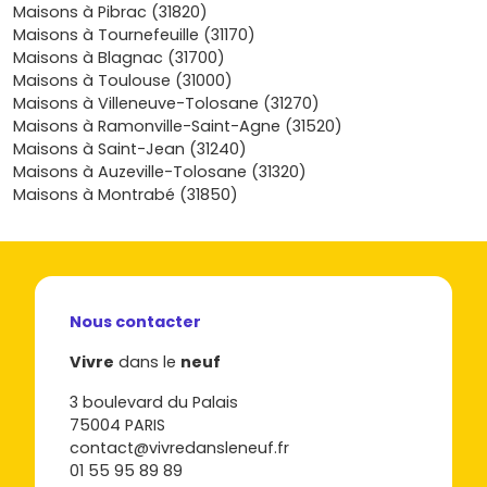
Résidences de standing
: petites copropriétés,
Maisons à Pibrac (31820)
prestations soignées, espaces verts, parfois
vue
Maisons à Tournefeuille (31170)
dégagée
. Très recherchées près des
Ramassiers
ou
Maisons à Blagnac (31700)
du
centre-ville
.
Maisons à Toulouse (31000)
Performances environnementales
: normes
RE
Maisons à Villeneuve-Tolosane (31270)
2020
, confort thermique et acoustique, charges
Maisons à Ramonville-Saint-Agne (31520)
maîtrisées et meilleure valeur de revente.
Maisons à Saint-Jean (31240)
Maisons à Auzeville-Tolosane (31320)
Les quartiers où cibler un appartement
Maisons à Montrabé (31850)
neuf à Colomiers
Chaque secteur présente ses avantages et son niveau de
prix :
Ramassiers
(proche Blagnac) : secteur dynamique,
Nous contacter
parfait si tu vises les bassins Airbus. Prix moyen neuf :
4 700 à 5 300 €/m²
Vivre
dans le
neuf
selon prestations et étage.
Centre-ville / Cœur de ville
: commerces, écoles, vie
3 boulevard du Palais
pratique. Prix moyen neuf :
4 400 à 5 100 €/m²
. Super
75004 PARIS
pour un achat à vivre.
contact@vivredansleneuf.fr
Le Perget – En Jacca
: proximité zones d'activités et
01 55 95 89 89
grands axes. Prix moyen neuf :
4 200 à 4 800 €/m²
.