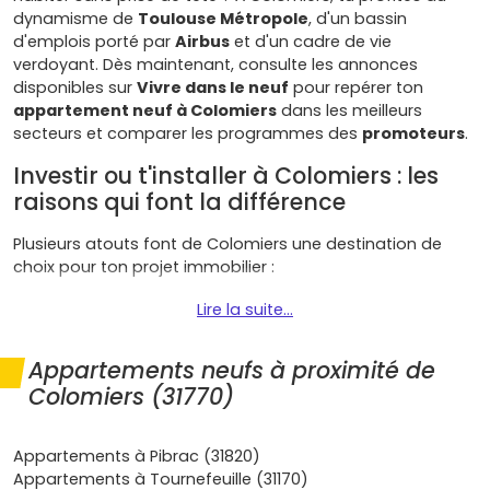
dynamisme de
Toulouse Métropole
, d'un bassin
d'emplois porté par
Airbus
et d'un cadre de vie
verdoyant. Dès maintenant, consulte les annonces
disponibles sur
Vivre dans le neuf
pour repérer ton
appartement neuf à Colomiers
dans les meilleurs
secteurs et comparer les programmes des
promoteurs
.
Investir ou t'installer à Colomiers : les
raisons qui font la différence
Plusieurs atouts font de Colomiers une destination de
choix pour ton projet immobilier :
Emploi et attractivité
: Colomiers vit au rythme de
Lire la suite...
l'aéronautique (Airbus, En Jacca, Ramassiers).
Résultat, une
demande locative soutenue
de
Appartements neufs à proximité de
cadres et techniciens, idéale pour un placement
Colomiers (31770)
serein.
Mobilités fluides
: gares
TER Occitanie
(Colomiers
et Colomiers Lycée International), accès rapide à la
Appartements à Pibrac (31820)
rocade, et arrivée de la
ligne C du métro
annoncée
Appartements à Tournefeuille (31170)