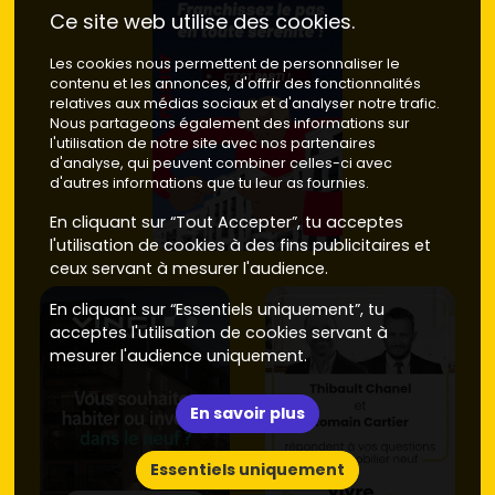
Ancien
: parc des années 60-80 abondant,
Ce site web utilise des cookies.
autour de
2 600 à 3 500 €/m²
selon l'état et
l'adresse.
Les cookies nous permettent de personnaliser le
Frais annexes
:
contenu et les annonces, d'offrir des fonctionnalités
relatives aux médias sociaux et d'analyser notre trafic.
Neuf
:
frais de notaire 2 à 3 %
, pas de gros
Nous partageons également des informations sur
travaux au départ.
l'utilisation de notre site avec nos partenaires
Ancien
:
frais de notaire 7 à 8 %
et souvent
d'analyse, qui peuvent combiner celles-ci avec
rénovation (menuiseries, chauffage, parties
d'autres informations que tu leur as fournies.
communes).
Énergie et confort
:
En cliquant sur “Tout Accepter”, tu acceptes
Neuf
: normes récentes, meilleures
l'utilisation de cookies à des fins publicitaires et
performances énergétiques
, charges
ceux servant à mesurer l'audience.
maîtrisées.
En cliquant sur “Essentiels uniquement”, tu
Ancien
: DPE souvent plus faible, avec des
acceptes l'utilisation de cookies servant à
copropriétés à rénover dans les secteurs
mesurer l'audience uniquement.
Fenassiers/Marots.
Localisation
: le neuf se concentre près des axes et
des pôles d'emplois (Ramassiers, En Jacca), l'ancien
En savoir plus
est très présent en cœur de ville et dans les quartiers
des années 70.
Essentiels uniquement