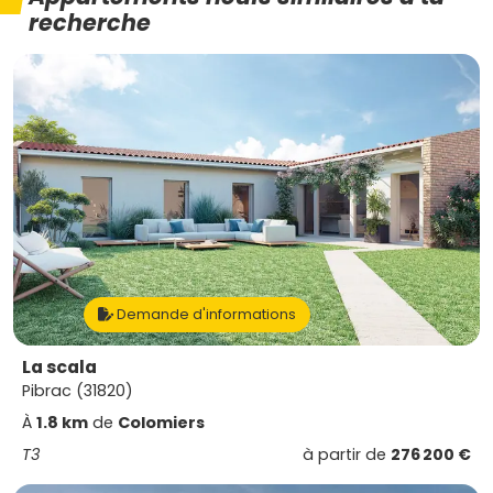
recherche
Demande d'informations
La scala
Pibrac (31820)
À
1.8 km
de
Colomiers
T3
à partir de
276 200 €