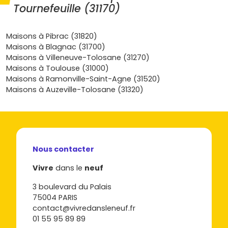
Studios et T2
: ces petites surfaces sont idéales pour
Tournefeuille (31170)
les étudiants ou les jeunes actifs recherchant un
pied-à-terre près de Toulouse, avec un bon rapport
qualité-prix.
Maisons à Pibrac (31820)
T3 et T4
: parfaits pour les familles, ces
Maisons à Blagnac (31700)
appartements offrent de l'espace et souvent des
Maisons à Villeneuve-Tolosane (31270)
prestations modernes comme des balcons ou
Maisons à Toulouse (31000)
terrasses.
Maisons à Ramonville-Saint-Agne (31520)
Appartements de standing
: si tu cherches le luxe,
Maisons à Auzeville-Tolosane (31320)
certains programmes proposent des matériaux de
qualité supérieure et des finitions haut de gamme.
Les quartiers recommandés pour
trouver un appartement neuf à
Nous contacter
Tournefeuille
Vivre
dans le
neuf
3 boulevard du Palais
Tournefeuille propose plusieurs quartiers attractifs pour
75004 PARIS
l'achat d'un
appartement neuf
. Voici quelques
contact@vivredansleneuf.fr
suggestions :
01 55 95 89 89