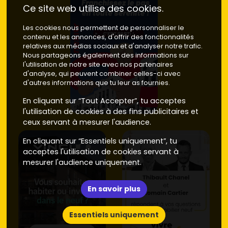
Prix d’achat
:
Ce site web utilise des cookies.
Neuf
: les prix se situent entre 3 000 et 4 500
€/m². Les frais de notaire réduits (2-3 %) et
Les cookies nous permettent de personnaliser le
contenu et les annonces, d'offrir des fonctionnalités
l'absence de travaux à prévoir rendent le neuf
relatives aux médias sociaux et d'analyser notre trafic.
attractif.
Nous partageons également des informations sur
Ancien
: plus abordable, avec des prix allant de 2
l'utilisation de notre site avec nos partenaires
500 à 3 800 €/m², mais souvent des rénovations
d'analyse, qui peuvent combiner celles-ci avec
sont nécessaires.
d'autres informations que tu leur as fournies.
Performances énergétiques
:
En cliquant sur “Tout Accepter”, tu acceptes
Neuf
: conforme aux normes RE 2020, offrant une
l'utilisation de cookies à des fins publicitaires et
efficacité énergétique supérieure.
ceux servant à mesurer l'audience.
Ancien
: souvent classé DPE moyenne de E ou F,
ce qui peut entraîner des coûts énergétiques
En cliquant sur “Essentiels uniquement”, tu
plus élevés.
acceptes l'utilisation de cookies servant à
mesurer l'audience uniquement.
Tournefeuille offre un large éventail d'opportunités, que tu
préfères le charme de l'ancien ou le confort du neuf.
Consulte les programmes sur Vivre dans le neuf pour
En savoir plus
concrétiser ton projet dans cette ville accueillante !
Essentiels uniquement