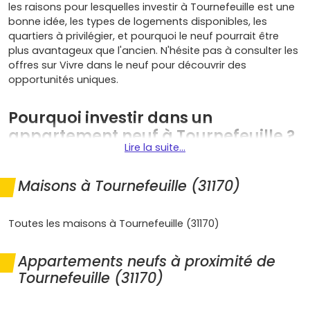
les raisons pour lesquelles investir à Tournefeuille est une
bonne idée, les types de logements disponibles, les
quartiers à privilégier, et pourquoi le neuf pourrait être
plus avantageux que l'ancien. N'hésite pas à consulter les
offres sur Vivre dans le neuf pour découvrir des
opportunités uniques.
Pourquoi investir dans un
appartement neuf à Tournefeuille ?
Lire la suite...
Tournefeuille est une ville qui combine harmonieusement
Maisons à Tournefeuille (31170)
dynamisme et tranquillité. Voici pourquoi choisir un
appartement neuf à Tournefeuille
est une décision
gagnante :
Toutes les maisons à Tournefeuille (31170)
Emplacements stratégiques
: les programmes
Appartements neufs à proximité de
neufs se situent souvent dans des zones clés
comme le centre-ville ou à proximité des écoles et
Tournefeuille (31170)
des infrastructures sportives, pour un quotidien
facilité.