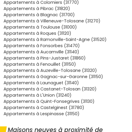
Appartements à Colomiers (31770)
Demande locative croissante
: grâce à sa proximité
Appartements à Pibrac (31820)
avec Toulouse et ses nombreuses écoles,
Appartements à Blagnac (31700)
Tournefeuille attire familles et jeunes actifs,
Appartements à Villeneuve-Tolosane (31270)
garantissant ainsi une forte demande locative.
Appartements à Toulouse (31000)
Cadre de vie agréable
: avec ses nombreux parcs,
Appartements à Roques (31120)
ses équipements sportifs et sa vie associative riche,
Appartements à Ramonville-Saint-Agne (31520)
Tournefeuille offre un cadre de vie exceptionnel.
Appartements à Fonsorbes (31470)
En choisissant d'investir dans un
appartement neuf à
Appartements à Aucamville (31140)
Tournefeuille
, tu mises sur l'avenir tout en profitant d'un
Appartements à Pins-Justaret (31860)
cadre de vie idéal.
Appartements à Fenouillet (31150)
Appartements à Auzeville-Tolosane (31320)
Appartements à Gagnac-sur-Garonne (31150)
Les types d’appartements neufs
Appartements à Launaguet (31140)
disponibles à Tournefeuille
Appartements à Castanet-Tolosan (31320)
Appartements à L'Union (31240)
Appartements à Quint-Fonsegrives (31130)
À Tournefeuille, il existe une large gamme de
logements
Appartements à Castelginest (31780)
neufs
pour répondre aux différents besoins. Que tu sois
Appartements à Lespinasse (31150)
étudiant, en famille ou investisseur, tu trouveras le bien
qui te convient.
Maisons neuves à proximité de