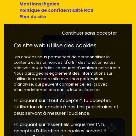
Mentions légales
village à proximité immédiate de Toulouse. Prix
Politique de confidentialité RCS
indicatifs du neuf :
3 700 à 4 500 €/m²
selon
Plan du site
prestations, stationnement et extérieur.
Secteur gare
et axes vers l'avenue des Pyrénées :
recherche prioritaire des actifs qui prennent le TER.
Continuer sans accepter →
Prix du neuf souvent autour de
3 600 à 4 400 €/m²
avec une demande locative mobile.
Ce site web utilise des cookies.
Bords de l'Ariège
: ambiance nature, balades et
sports de plein air. Les programmes y valorisent les
Les cookies nous permettent de personnaliser le
espaces extérieurs et l'exposition. Compte plutôt
3
contenu et les annonces, d'offrir des fonctionnalités
relatives aux médias sociaux et d'analyser notre trafic.
800 à 4 600 €/m²
si la vue et les prestations montent
Nous partageons également des informations sur
d'un cran.
l'utilisation de notre site avec nos partenaires
Limite Roquettes / Portet-sur-Garonne
: accès
d'analyse, qui peuvent combiner celles-ci avec
rapide aux zones commerciales et à l'A64, pratique si
d'autres informations que tu leur as fournies.
tu bouges beaucoup en voiture. Les prix restent
compétitifs, entre
En cliquant sur “Tout Accepter”, tu acceptes
3 600 et 4 300 €/m²
selon la
résidence.
l'utilisation de cookies à des fins publicitaires et
ceux servant à mesurer l'audience.
Ces fourchettes restent indicatives et varient suivant la
date de commercialisation, le niveau d'équipement
En cliquant sur “Essentiels uniquement”, tu
(ascenseur, local vélo sécurisé, bornes électriques), les
acceptes l'utilisation de cookies servant à