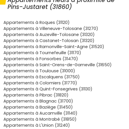
pratique pour rejoindre la ville centre. Parfait si tu
Pins-Justaret (31860)
bouges souvent entre
Labège
,
Portet-sur-Garonne
ou
Muret
.
Demande locative soutenue
: la proximité des
Appartements à Roques (31120)
bassins d'emploi de la
métropole toulousaine
, des
Appartements à Villeneuve-Tolosane (31270)
zones commerciales et des écoles crée un flux
Appartements à Auzeville-Tolosane (31320)
constant de locataires (jeunes actifs, familles,
Appartements à Castanet-Tolosan (31320)
télétravailleurs). Pour un appartement neuf à Pins-
Appartements à Ramonville-Saint-Agne (31520)
Justaret, tu vises une occupation simple et une
Appartements à Tournefeuille (31170)
gestion sereine.
Appartements à Fonsorbes (31470)
Cadre de vie
: bords de l'
Ariège
, équipements
Appartements à Saint-Orens-de-Gameville (31650)
sportifs, commerces du centre-bourg, écoles et
Appartements à Toulouse (31000)
associations. Tu combines nature et services à deux
Appartements à Escalquens (31750)
pas de Toulouse, idéal pour un quotidien fluide.
Appartements à Colomiers (31770)
Avantages du neuf
: normes
RE 2020
, isolation
Appartements à Quint-Fonsegrives (31130)
performante, confort acoustique, faibles charges,
Appartements à Pibrac (31820)
frais de notaire 2 à 3 %
, garanties (parfait
Appartements à Blagnac (31700)
achèvement, biennale,
décennale
). Tu t'installes clé
Appartements à Baziège (31450)
en main, sans travaux.
Appartements à Aucamville (31140)
Fiscalité et revente
: selon le zonage, un
Appartements à Montrabé (31850)
investissement peut être éligible à des dispositifs
Appartements à L'Union (31240)