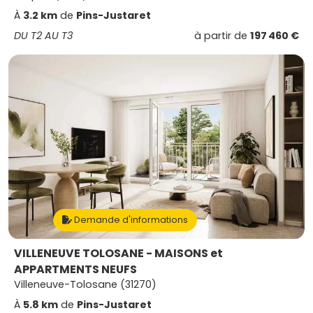
À
3.2 km
de
Pins-Justaret
DU T2 AU T3
à partir de
197 460 €
Demande d'informations
VILLENEUVE TOLOSANE - MAISONS et
APPARTMENTS NEUFS
Villeneuve-Tolosane (31270)
À
5.8 km
de
Pins-Justaret