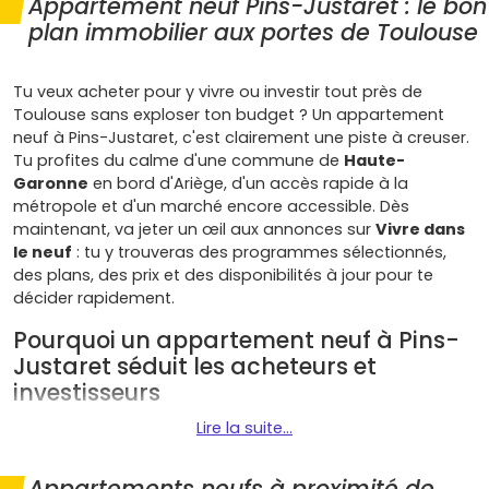
Appartement neuf Pins-Justaret : le bon
plan immobilier aux portes de Toulouse
Tu veux acheter pour y vivre ou investir tout près de
Toulouse sans exploser ton budget ? Un appartement
neuf à Pins-Justaret, c'est clairement une piste à creuser.
Tu profites du calme d'une commune de
Haute-
Garonne
en bord d'Ariège, d'un accès rapide à la
métropole et d'un marché encore accessible. Dès
maintenant, va jeter un œil aux annonces sur
Vivre dans
le neuf
: tu y trouveras des programmes sélectionnés,
des plans, des prix et des disponibilités à jour pour te
décider rapidement.
Pourquoi un appartement neuf à Pins-
Justaret séduit les acheteurs et
investisseurs
Lire la suite...
Emplacement stratégique
: à
20 à 25 min
de
Toulouse selon l'heure en voiture, accès aisé à l'
A64
via Portet-sur-Garonne, et desserte
TER Occitanie
Appartements neufs à proximité de