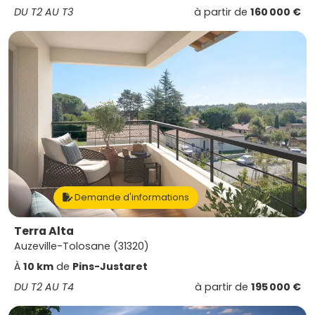
DU T2 AU T3
à partir de
160 000 €
Demande d'informations
Terra Alta
Auzeville-Tolosane (31320)
À
10 km
de
Pins-Justaret
DU T2 AU T4
à partir de
195 000 €