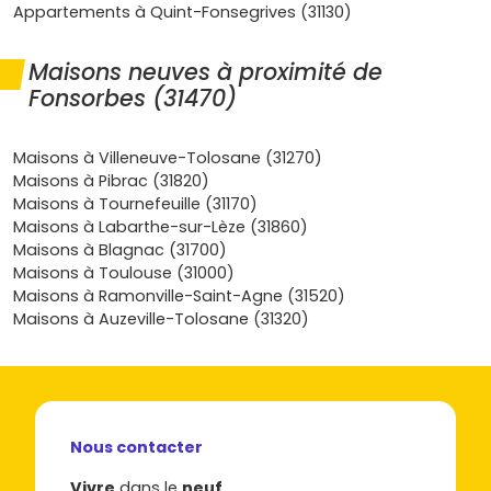
Appartements à Quint-Fonsegrives (31130)
accessibilité.
Quels types d'appartements neufs à
Maisons neuves à proximité de
Fonsorbes
Fonsorbes (31470)
Studios et T2
— Parfaits pour un premier achat ou un
investissement
. Ces petites surfaces, proches des axes
Maisons à Villeneuve-Tolosane (31270)
et des services, offrent souvent le meilleur
rendement
Maisons à Pibrac (31820)
locatif
. Cherche les résidences avec parking et balcon
Maisons à Tournefeuille (31170)
pour maximiser l'attractivité.
Maisons à Labarthe-sur-Lèze (31860)
Maisons à Blagnac (31700)
T3 et T4 familiaux
— Les programmes récents à
Maisons à Toulouse (31000)
Fonsorbes misent sur des plans
optimisés
, des séjours
Maisons à Ramonville-Saint-Agne (31520)
traversants, des
terrasses
et du stationnement. C'est
Maisons à Auzeville-Tolosane (31320)
l'option confort si tu veux t'installer durablement avec
enfant(s).
Appartements avec prestations supérieures
—
Certains projets proposent des finitions soignées
(parquet, volets motorisés, salles d'eau équipées),
Nous contacter
ascenseur, local vélos, voire
espaces verts
communs. À
privilégier pour limiter l'entretien et faciliter la revente.
Vivre
dans le
neuf