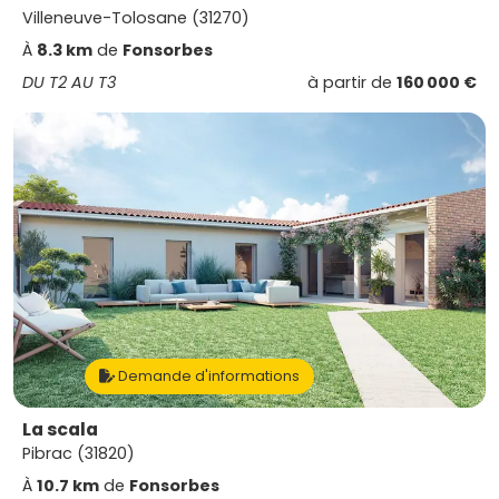
Villeneuve-Tolosane (31270)
À
8.3 km
de
Fonsorbes
DU T2 AU T3
à partir de
160 000 €
Demande d'informations
La scala
Pibrac (31820)
À
10.7 km
de
Fonsorbes