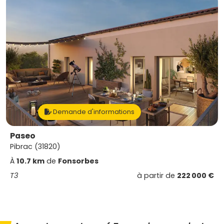
Demande d'informations
Paseo
Pibrac (31820)
À
10.7 km
de
Fonsorbes
T3
à partir de
222 000 €