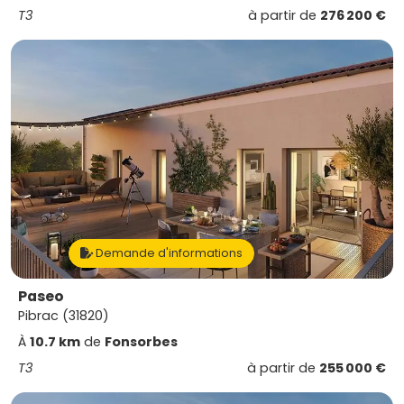
T3
à partir de
276 200 €
Demande d'informations
Paseo
Pibrac (31820)
À
10.7 km
de
Fonsorbes
T3
à partir de
255 000 €