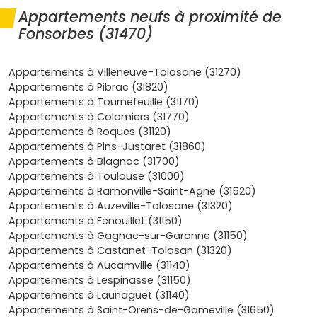
Appartements neufs à proximité de
Accès à la métropole toulousaine
: Fonsorbes est
Fonsorbes (31470)
connectée aux bassins d'emploi de
Colomiers
,
Blagnac
et
Toulouse
via la
D632
, la
N124
(côté
Colomiers) et l'
A64
(via Muret). Idéal si tu bosses
Appartements à Villeneuve-Tolosane (31270)
dans l'aéronautique ou le tertiaire.
Appartements à Pibrac (31820)
Demande locative solide
: le secteur attire les jeunes
Appartements à Tournefeuille (31170)
actifs et familles à la recherche d'un bon compromis
Appartements à Colomiers (31770)
prix/temps de trajet. Pour un
investissement locatif
,
Appartements à Roques (31120)
tu vises une vacance modérée et des surfaces
T2/T3
Appartements à Pins-Justaret (31860)
très recherchées.
Appartements à Blagnac (31700)
Qualité de vie
: cadre résidentiel, équipements
Appartements à Toulouse (31000)
sportifs, écoles, commerces de proximité et espaces
Appartements à Ramonville-Saint-Agne (31520)
verts. Un quotidien simple, pratique.
Appartements à Auzeville-Tolosane (31320)
Avantages du neuf
: normes
RE 2020
, isolation
Appartements à Fenouillet (31150)
performante, faibles charges,
frais de notaire
Appartements à Gagnac-sur-Garonne (31150)
réduits (environ 2 à 3 %)
, garanties constructeur. Et
Appartements à Castanet-Tolosan (31320)
potentiellement le dispositif
Pinel
en
zone B1
pour
Appartements à Aucamville (31140)
optimiser ta fiscalité (si tu loues, sous conditions).
Appartements à Lespinasse (31150)
Appartements à Launaguet (31140)
Résultat : un
appartement neuf à Fonsorbes
te donne
Appartements à Saint-Orens-de-Gameville (31650)
un bon équilibre entre confort, valeur patrimoniale et