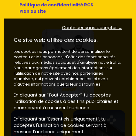
Politique de confidentialité RCS
€/m²
, suivant standing et extérieurs.
Plan du site
Proximité Saint-Lys
— Calme et surfaces
généreuses, pratique pour les familles.
Prix neuf
proche de
3 700 à 4 200 €/m²
.
Continuer sans accepter →
Ces fourchettes évoluent avec la
demande
, les
Ce site web utilise des cookies.
prestations
(espaces extérieurs, parking, niveaux de
finitions) et la concurrence entre
promoteurs
. Pour
Les cookies nous permettent de personnaliser le
vérifier les dispos et comparer les plans, pense à
contenu et les annonces, d'offrir des fonctionnalités
consulter les annonces sur
Vivre dans le neuf
.
relatives aux médias sociaux et d'analyser notre trafic.
Nous partageons également des informations sur
Neuf ou ancien à Fonsorbes : ce que tu
l'utilisation de notre site avec nos partenaires
dois vraiment comparer
d'analyse, qui peuvent combiner celles-ci avec
d'autres informations que tu leur as fournies.
Prix d'achat
En cliquant sur “Tout Accepter”, tu acceptes
l'utilisation de cookies à des fins publicitaires et
Neuf
: un
appartement neuf à Fonsorbes
se
ceux servant à mesurer l'audience.
négocie généralement entre
3 700 et 4 600 €/m²
selon le quartier et le standing.
Frais de notaire
En cliquant sur “Essentiels uniquement”, tu
réduits autour de
2 à 3 %
. Zéro gros travaux à prévoir
acceptes l'utilisation de cookies servant à
à court terme.
mesurer l'audience uniquement.
Ancien
: sur Fonsorbes, les appartements anciens se