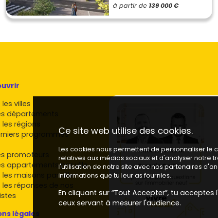
à partir de
139 000 €
uvrir
les villes
es départements
 les régions
Ce site web utilise des cookies.
rniers programmes
Les cookies nous permettent de personnaliser le co
es promoteurs
relatives aux médias sociaux et d'analyser notre 
es appartements par ville
l'utilisation de notre site avec nos partenaires d'
 les maisons par ville
informations que tu leur as fournies.
 les réponses de nos
En cliquant sur “Tout Accepter”, tu acceptes l'
istes
ceux servant à mesurer l'audience.
ns légales