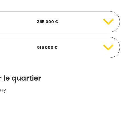
365 000 €
515 000 €
 le quartier
ssy