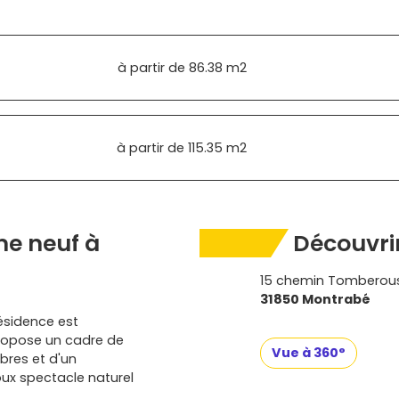
à partir de
86.38 m2
à partir de
115.35 m2
e neuf à
Découvrir
15 chemin Tomberou
31850 Montrabé
résidence est
ropose un cadre de
Vue à 360°
bres et d'un
oux spectacle naturel