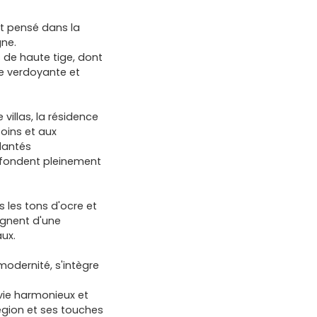
t pensé dans la
gne.
s de haute tige, dont
re verdoyante et
illas, la résidence
oins et aux
plantés
e fondent pleinement
 les tons d'ocre et
ignent d'une
aux.
 modernité, s'intègre
vie harmonieux et
égion et ses touches