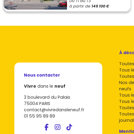
Du T1 au T3
à partir de
145 100 €
À déco
Toutes 
Tous l
Nous contacter
Toutes
Nos de
Vivre
dans le
neuf
neufs
Tous l
3 boulevard du Palais
Tous l
75004 PARIS
Toutes
contact@vivredansleneuf.fr
Toutes
01 55 95 89 89
journal
Mentio