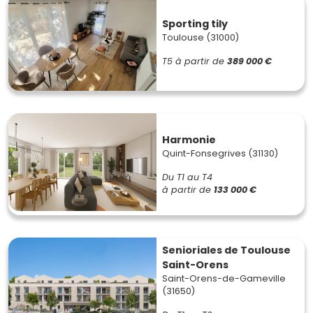
Sporting tily
Toulouse (31000)
T5
à partir de
389 000 €
Harmonie
Quint-Fonsegrives (31130)
Du T1 au T4
à partir de
133 000 €
Senioriales de Toulouse
Saint-Orens
Saint-Orens-de-Gameville
(31650)