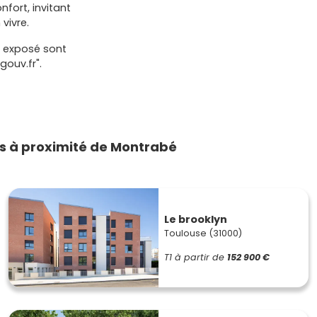
nfort, invitant
vivre.
t exposé sont
gouv.fr".
s à proximité de Montrabé
Le brooklyn
Toulouse (31000)
T1
à partir de
152 900 €