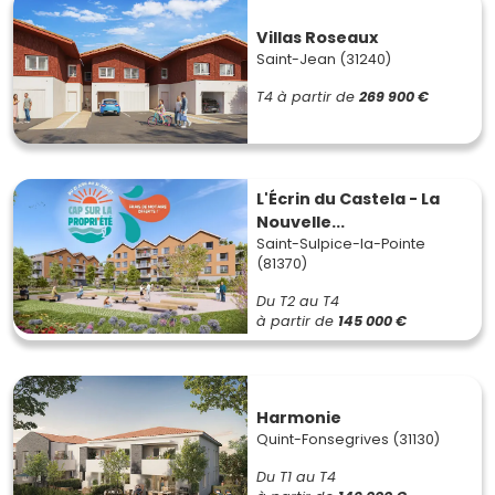
Villas Roseaux
Saint-Jean (31240)
T4
à partir de
269 900 €
L'Écrin du Castela - La
Nouvelle...
Saint-Sulpice-la-Pointe
(81370)
Du T2 au T4
à partir de
145 000 €
Harmonie
Quint-Fonsegrives (31130)
Du T1 au T4