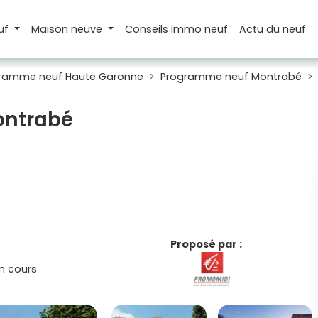
uf
Maison
neuve
Conseils
immo neuf
Actu
du neuf
ramme neuf Haute Garonne
Programme neuf Montrabé
ontrabé
Proposé par :
n cours