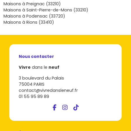
découvre les programmes disponibles sur Vivre dans le
Maisons à Preignac (33210)
neuf: je t’aide à affiner ton budget, à comprendre les
Maisons à Saint-Pierre-de-Mons (33210)
étapes et à concrétiser ton projet au bon rythme, en
Maisons à Podensac (33720)
toute sérénité.
Maisons à Rions (33410)
Nous contacter
Vivre
dans le
neuf
3 boulevard du Palais
75004 PARIS
contact@vivredansleneuf.fr
01 55 95 89 89