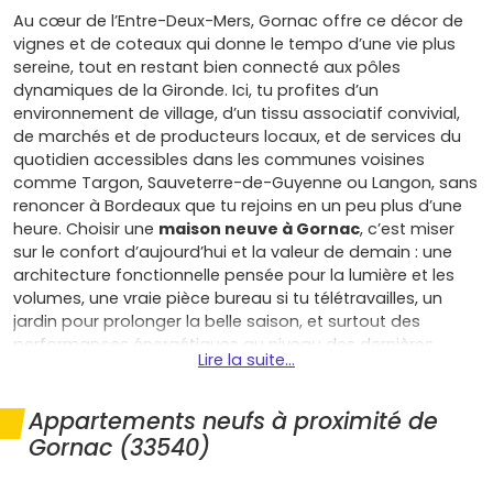
Au cœur de l’Entre-Deux-Mers, Gornac offre ce décor de
vignes et de coteaux qui donne le tempo d’une vie plus
sereine, tout en restant bien connecté aux pôles
dynamiques de la Gironde. Ici, tu profites d’un
environnement de village, d’un tissu associatif convivial,
de marchés et de producteurs locaux, et de services du
quotidien accessibles dans les communes voisines
comme Targon, Sauveterre-de-Guyenne ou Langon, sans
renoncer à Bordeaux que tu rejoins en un peu plus d’une
heure. Choisir une
maison neuve à Gornac
, c’est miser
sur le confort d’aujourd’hui et la valeur de demain : une
architecture fonctionnelle pensée pour la lumière et les
volumes, une vraie pièce bureau si tu télétravailles, un
jardin pour prolonger la belle saison, et surtout des
performances énergétiques au niveau des dernières
Lire la suite...
normes (isolation renforcée, équipements économes,
gestion intelligente des consommations) pour réduire
durablement tes dépenses et améliorer ton confort été
Appartements neufs à proximité de
comme hiver. En tant que primo-accédant, tu bénéficies
Gornac (33540)
habituellement de frais de notaire réduits dans le neuf et,
selon ton profil et la réglementation en vigueur, d’aides