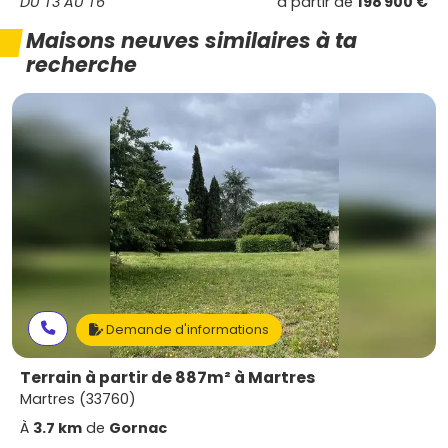
DU T3 AU T6
à partir de
198 900 €
Maisons neuves similaires à ta
recherche
Demande d'informations
Terrain à partir de 887m² à Martres
Martres (33760)
À
3.7 km
de
Gornac