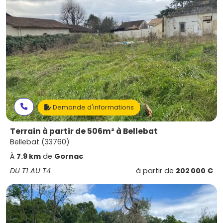
Demande d'informations
Terrain à partir de 506m² à Bellebat
Bellebat (33760)
À
7.9 km
de
Gornac
DU T1 AU T4
à partir de
202 000 €