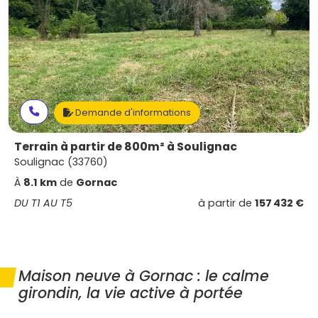
Demande d'informations
Terrain à partir de 800m² à Soulignac
Soulignac (33760)
À
8.1 km
de
Gornac
DU T1 AU T5
à partir de
157 432 €
Maison neuve à Gornac : le calme
girondin, la vie active à portée