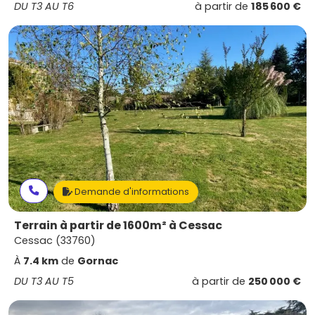
DU T3 AU T6
à partir de
185 600 €
Demande d'informations
Terrain à partir de 1600m² à Cessac
Cessac (33760)
À
7.4 km
de
Gornac
DU T3 AU T5
à partir de
250 000 €