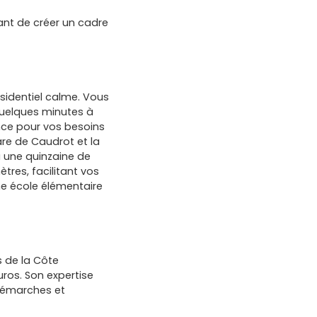
ant de créer un cadre
identiel calme. Vous
quelques minutes à
ance pour vos besoins
are de Caudrot et la
à une quinzaine de
tres, facilitant vos
ne école élémentaire
s de la Côte
ros. Son expertise
démarches et