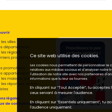
uvrir
les villes
es départements
 les régions
Ce site web utilise des cookies.
rniers programmes
Les cookies nous permettent de personnaliser le co
es promoteurs
relatives aux médias sociaux et d'analyser notre 
es appartements par ville
l'utilisation de notre site avec nos partenaires d'
 les maisons par ville
informations que tu leur as fournies.
 les réponses de nos
En cliquant sur “Tout Accepter”, tu acceptes l'
istes
ceux servant à mesurer l'audience.
ns légales
En cliquant sur “Essentiels uniquement”, tu ac
que de confidentialité
l'audience uniquement.