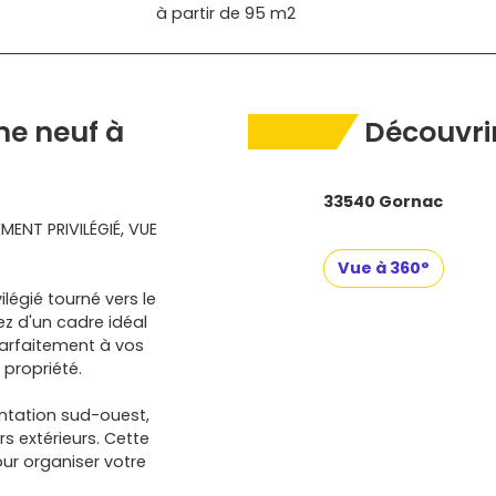
à partir de
95 m2
e neuf à
Découvrir
33540 Gornac
ENT PRIVILÉGIÉ, VUE
Vue à 360°
légié tourné vers le
ez d'un cadre idéal
parfaitement à vos
 propriété.
entation sud-ouest,
s extérieurs. Cette
our organiser votre