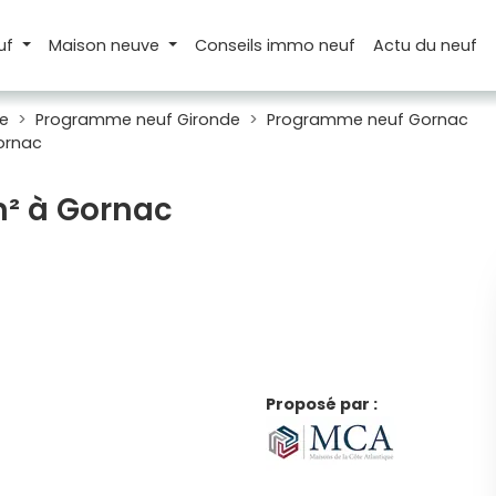
uf
Maison
neuve
Conseils
immo neuf
Actu
du neuf
e
Programme neuf Gironde
Programme neuf Gornac
ornac
m² à Gornac
Proposé par :