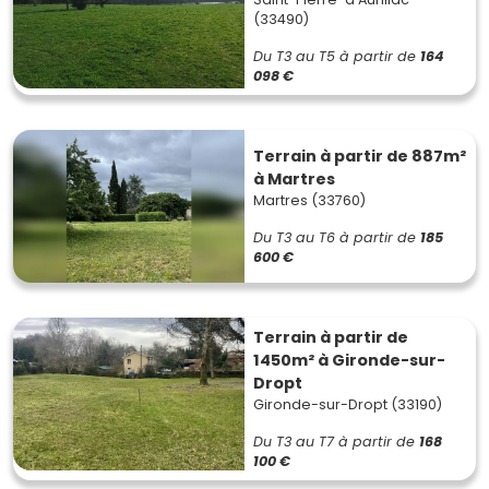
(33490)
Du T3 au T5
à partir de
164
098 €
Terrain à partir de 887m²
à Martres
Martres (33760)
Du T3 au T6
à partir de
185
600 €
Terrain à partir de
1450m² à Gironde-sur-
Dropt
Gironde-sur-Dropt (33190)
Du T3 au T7
à partir de
168
100 €