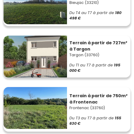
Bieujac (33210)
Du T4 au T7
à partir de
180
498 €
Terrain à partir de 727m²
à Targon
Targon (33760)
Du T1 au T7
à partir de
195
000 €
Terrain à partir de 750m²
à Frontenac
Frontenac (33760)
Du T3 au T7
à partir de
155
630 €