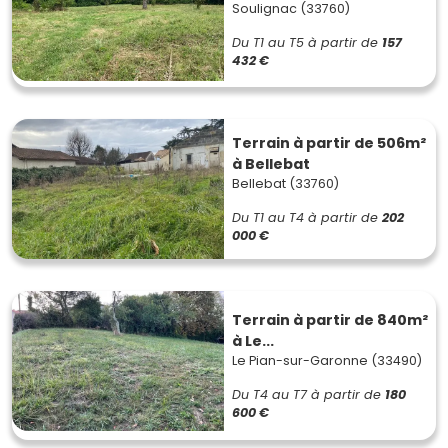
Soulignac (33760)
Du T1 au T5
à partir de
157
432 €
Terrain à partir de 506m²
à Bellebat
Bellebat (33760)
Du T1 au T4
à partir de
202
000 €
Terrain à partir de 840m²
à Le...
Le Pian-sur-Garonne (33490)
Du T4 au T7
à partir de
180
600 €