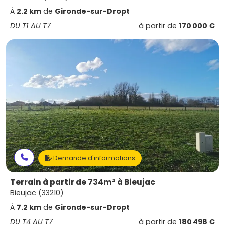
À
2.2 km
de
Gironde-sur-Dropt
DU T1 AU T7
à partir de
170 000 €
Demande d'informations
Terrain à partir de 734m² à Bieujac
Bieujac (33210)
À
7.2 km
de
Gironde-sur-Dropt
DU T4 AU T7
à partir de
180 498 €