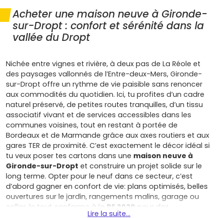
Acheter une maison neuve à Gironde-
sur-Dropt : confort et sérénité dans la
vallée du Dropt
Nichée entre vignes et rivière, à deux pas de La Réole et
des paysages vallonnés de l’Entre-deux-Mers, Gironde-
sur-Dropt offre un rythme de vie paisible sans renoncer
aux commodités du quotidien. Ici, tu profites d’un cadre
naturel préservé, de petites routes tranquilles, d’un tissu
associatif vivant et de services accessibles dans les
communes voisines, tout en restant à portée de
Bordeaux et de Marmande grâce aux axes routiers et aux
gares TER de proximité. C’est exactement le décor idéal si
tu veux poser tes cartons dans une
maison neuve à
Gironde-sur-Dropt
et construire un projet solide sur le
long terme. Opter pour le neuf dans ce secteur, c’est
d’abord gagner en confort de vie: plans optimisés, belles
ouvertures sur le jardin, rangements malins, garage ou
cellier, le tout conforme à la
RE 2020
pour des
Lire la suite...
performances thermiques et acoustiques au top. Entre