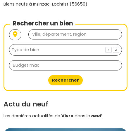
autour d’Auray, Hennebont et Kervignac est dynamique et
Biens neufs à Inzinzac-Lochrist (56650)
la côte toute proche, le cadre de vie est un vrai plus au
quotidien. Envie de voir concrètement ce que peut
t’apporter un
programme neuf à Belz
? Sur Vivre dans le
Rechercher un bien
neuf, je te laisse découvrir calmement les plans, les
surfaces, les dates de livraison et les budgets, comparer
maisons et appartements, repérer l’adresse qui colle à
ton rythme (proche écoles, mer, commerces) et te
projeter sans pression. Tu as des questions sur la VEFA, les
✓
✗
garanties ou le financement ? On t’explique tout de façon
claire pour que tu avances confiant, pas à pas. Prends le
temps d’explorer les disponibilités autour de Belz, d’Étel à
Erdeven, de Locoal-Mendon à Auray, et trouve le juste
Rechercher
équilibre entre confort, budget et emplacement pour ton
programme neuf à Belz
.
Actu du neuf
Les dernières actualités de
Vivre
dans le
neuf