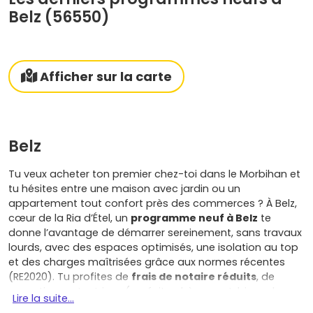
Belz (56550)
Afficher sur la carte
Belz
Tu veux acheter ton premier chez-toi dans le Morbihan et
tu hésites entre une maison avec jardin ou un
appartement tout confort près des commerces ? À Belz,
cœur de la Ria d’Étel, un
programme neuf à Belz
te
donne l’avantage de démarrer sereinement, sans travaux
lourds, avec des espaces optimisés, une isolation au top
et des charges maîtrisées grâce aux normes récentes
(RE2020). Tu profites de
frais de notaire réduits
, de
garanties protectrices (parfait achèvement, biennale,
Lire la suite...
décennale) et, si tu es primo-accédant, du
Prêt à Taux