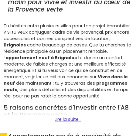
malin pour vivre et investir au cœur de
la Provence verte
Tu hésites entre plusieurs villes pour ton projet immobilier
? Si tu veux conjuguer cadre de vie provençal, prix encore
accessibles et bonnes perspectives de location,
Brignoles
coche beaucoup de cases. Que tu cherches ta
résidence principale ou un placement rentable,
l'
appartement neuf à Brignoles
te donne un confort
moderne, de faibles charges et une meilleure efficacité
énergétique. Et si tu veux voir ce qui se construit en ce
moment, va jeter un œil aux annonces sur
Vivre dans le
neuf
dès maintenant : tu y trouveras des
programmes
neufs
, des plans détaillés et des disponibilités en temps
réel pour ne pas rater la bonne opportunité.
5 raisons concrètes d'investir entre l'A8
et la Provence verte
Lire la suite...
Voici pourquoi un appartement neuf à Brignoles peut être
un excellent choix pour ton projet :