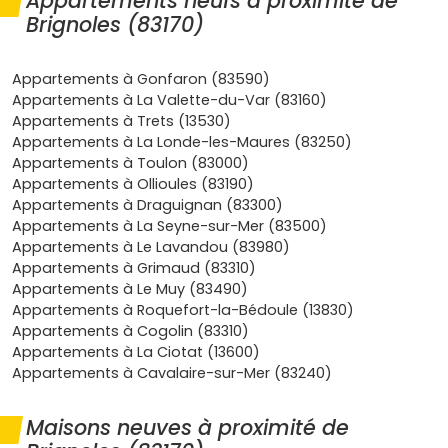
Appartements neufs à proximité de
Brignoles (83170)
Emplacements stratégiques
: les résidences neuves
se concentrent près du
centre-ville
, des pôles
scolaires et autour de l'axe
A8
. Tu profites d'un accès
Appartements à Gonfaron (83590)
rapide à
Aix-en-Provence
et
Toulon
, et de bus
Appartements à La Valette-du-Var (83160)
interurbains pratiques pour les trajets du quotidien.
Appartements à Trets (13530)
Dynamisme économique local
: le parc d'activités
Appartements à La Londe-les-Maures (83250)
Nicopolis
attire PME et services. Résultat : une
Appartements à Toulon (83000)
demande locative
régulière de la part des actifs,
Appartements à Ollioules (83190)
idéale pour viser un
rendement locatif
stable.
Appartements à Draguignan (83300)
Cadre de vie recherché
: soleil, marchés
Appartements à La Seyne-sur-Mer (83500)
provençaux, vignobles et collines de la
Provence
Appartements à Le Lavandou (83980)
verte
… Vivre à Brignoles, c'est un rythme paisible à
Appartements à Grimaud (83310)
30–40 minutes des grandes villes.
Appartements à Le Muy (83490)
Confort et normes
: en
RE 2020
ou
RT 2012
, un
Appartements à Roquefort-la-Bédoule (13830)
appartement neuf à Brignoles
te garantit une
Appartements à Cogolin (83310)
excellente
isolation
, moins de bruits et des
charges
Appartements à La Ciotat (13600)
maîtrisées
.
Appartements à Cavalaire-sur-Mer (83240)
Avantages financiers
:
frais de notaire réduits
(en
général
2–3 %
), possibilité de
PTZ
pour les primo-
Maisons neuves à proximité de
accédants et, selon éligibilité, dispositifs type
Pinel/Pinel+
pour l'investissement locatif.