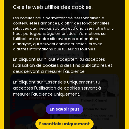
rapide aux routes, bonne cible locative.
Prix moyen
Ce site web utilise des cookies.
neuf
: environ
3 900 à 4 600 €/m²
.
Secteurs résidentiels calmes
(proches écoles et
Les cookies nous permettent de personnaliser le
contenu et les annonces, d'offrir des fonctionnalités
équipements sportifs) : idéal en résidence principale,
relatives aux médias sociaux et d'analyser notre trafic.
avec espaces verts et parkings.
Prix moyen neuf
:
Nous partageons également des informations sur
environ
3 700 à 4 300 €/m²
.
l'utilisation de notre site avec nos partenaires
Communes voisines
(Le Val, La Celle, Camps-la-
d'analyse, qui peuvent combiner celles-ci avec
Source) : alternative pour élargir ta recherche avec un
d'autres informations que tu leur as fournies.
prix d'accès un peu plus doux.
Prix moyen neuf
:
En cliquant sur “Tout Accepter”, tu acceptes
autour de
3 500 à 4 200 €/m²
.
l'utilisation de cookies à des fins publicitaires et
Astuce : privilégie un
appartement neuf à Brignoles
ceux servant à mesurer l'audience.
avec
extérieur
(balcon, loggia, terrasse) et un
En cliquant sur “Essentiels uniquement”, tu
stationnement
privatif. Ces critères valorisent le bien à la
acceptes l'utilisation de cookies servant à
revente et réduisent la vacance locative.
mesurer l'audience uniquement.
Neuf vs ancien : budget, énergie,
localisation
En savoir plus
Tu hésites entre un
programme neuf
et un appartement
Essentiels uniquement
ancien en centre ancien ? Voilà les points clés pour