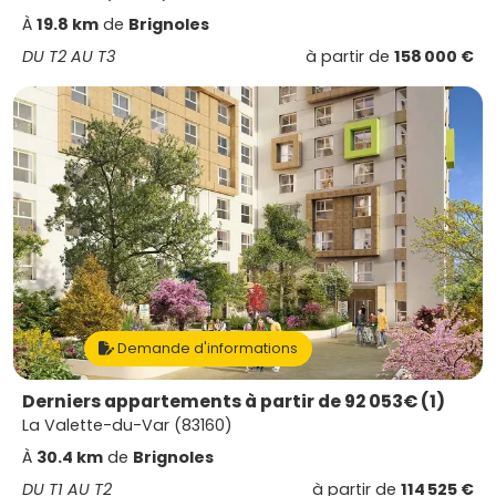
À
19.8 km
de
Brignoles
DU T2 AU T3
à partir de
158 000 €
Demande d'informations
Derniers appartements à partir de 92 053€ (1)
La Valette-du-Var (83160)
À
30.4 km
de
Brignoles
DU T1 AU T2
à partir de
114 525 €