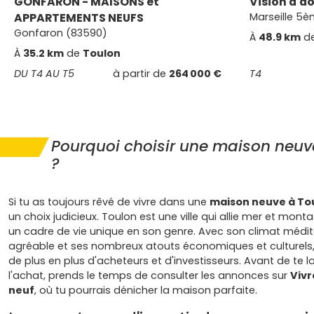
GONFARON - MAISONS et
Vision d'a
APPARTEMENTS NEUFS
Marseille 5è
Gonfaron (83590)
À
48.9 km
d
À
35.2 km
de
Toulon
DU T4 AU T5
à partir de
264 000 €
T4
Pourquoi choisir une maison neuv
?
Si tu as toujours rêvé de vivre dans une
maison neuve à To
un choix judicieux. Toulon est une ville qui allie mer et mont
un cadre de vie unique en son genre. Avec son climat médi
agréable et ses nombreux atouts économiques et culturels, 
de plus en plus d'acheteurs et d'investisseurs. Avant de te 
l'achat, prends le temps de consulter les annonces sur
Vivr
neuf
, où tu pourrais dénicher la maison parfaite.