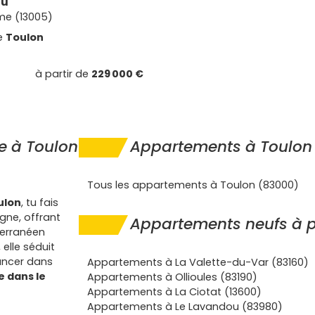
ou
me (13005)
e
Toulon
à partir de
229 000 €
e à Toulon
Appartements à Toulon
Tous les appartements à Toulon (83000)
ulon
, tu fais
agne, offrant
Appartements neufs à p
terranéen
elle séduit
lancer dans
Appartements à La Valette-du-Var (83160)
e dans le
Appartements à Ollioules (83190)
Appartements à La Ciotat (13600)
Appartements à Le Lavandou (83980)