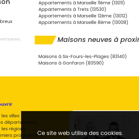
son
Appartements à Marseille 11ème (13011)
Appartements à Trets (13530)
Appartements à Marseille 12ème (13012)
breux
Appartements à Marseille 8ème (13008)
Maisons neuves à proxi
ontagnes,
 jardin tout
e.
Maisons à Six-Fours-les-Plages (83140)
ynamique de
Maisons à Gonfaron (83590)
lieu attractif
nt souvent
tte-du-Var ou
cherchent à
uvrir
ndent aux
que et
les villes
es départements
s à
 les régions
Ce site web utilise des cookies.
rniers programmes