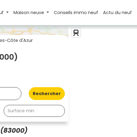
uf
Maison
neuve
Conseils
immo neuf
Actu
du neuf
es-Côte d'Azur
3000)
Rechercher
 (83000)