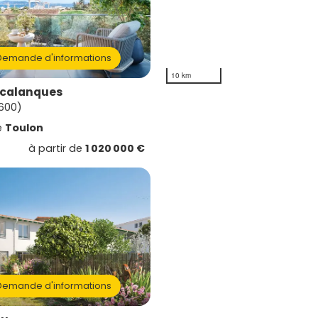
emande d'informations
10 km
s calanques
3600)
e
Toulon
à partir de
1 020 000 €
emande d'informations