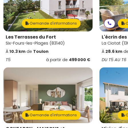
Demande d'informations
D
Les Terrasses du Fort
L'écrin de
Six-Fours-les-Plages (83140)
La Ciotat (1
À
10.3 km
de
Toulon
À
28.6 km
d
T5
à partir de
499 000 €
DU T5 AU T6
Demande d'informations
D