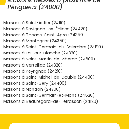
Maisons neuves à proximité de
écoles, des berges de l'Isle et des accès rapides à
Périgueux (24000)
l'
A89
.
Une demande locative régulière
: entre l'
IUT de
Maisons à Saint-Astier (24110)
Périgueux
, le
centre hospitalier
et l'administration
Maisons à Savignac-les-Églises (24420)
(préfecture), il y a un flux constant d'étudiants et
Maisons à Tocane-Saint-Apre (24350)
d'actifs. Pour un investissement, un
appartement
Maisons à Montagrier (24350)
neuf à Périgueux
se loue facilement s'il est proche
Maisons à Saint-Germain-du-Salembre (24190)
des transports et des services.
Maisons à La Tour-Blanche (24320)
Confort et économies
: le neuf répond aux normes
Maisons à Saint-Martin-de-Ribérac (24600)
RE 2020
(ou équivalents récents), avec une isolation
Maisons à Verteillac (24320)
de qualité et des équipements modernes. Résultat :
Maisons à Peyrignac (24210)
des charges maîtrisées, une bonne performance
Maisons à Saint-Michel-de-Double (24400)
énergétique et aucun gros travaux à prévoir pendant
Maisons à Saint-Géry (24400)
plusieurs années.
Maisons à Nontron (24300)
Tendances du marché
: à Périgueux, les
tendances
Maisons à Saint-Germain-et-Mons (24520)
du marché
favorisent les surfaces compactes bien
Maisons à Beauregard-de-Terrasson (24120)
situées (T2, T3) et les logements avec
balcon
,
terrasse
ou
stationnement
. Les
promoteurs
locaux
et nationaux adaptent leur offre à cette demande.
Quels types de biens trouve-t-on selon