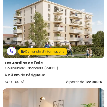
Demande d'informations
Les Jardins de l'Isle
Coulounieix-Chamiers (24660)
À
2.3 km
de
Périgueux
DU T1 AU T3
à partir de
122 000 €