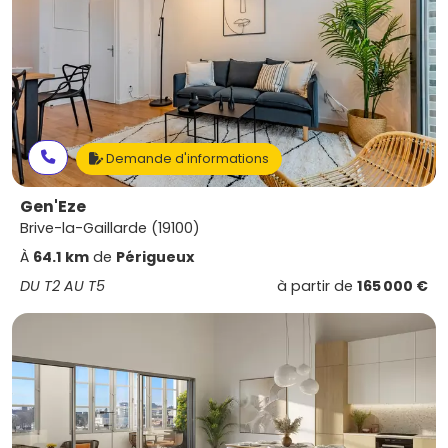
Demande d'informations
Gen'Eze
Brive-la-Gaillarde (19100)
À
64.1 km
de
Périgueux
DU T2 AU T5
à partir de
165 000 €