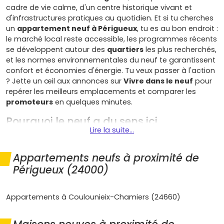
cadre de vie calme, d'un centre historique vivant et
d'infrastructures pratiques au quotidien. Et si tu cherches
un
appartement neuf à Périgueux
, tu es au bon endroit :
le marché local reste accessible, les programmes récents
se développent autour des
quartiers
les plus recherchés,
et les normes environnementales du neuf te garantissent
confort et économies d'énergie. Tu veux passer à l'action
? Jette un œil aux annonces sur
Vivre dans le neuf
pour
repérer les meilleurs emplacements et comparer les
promoteurs
en quelques minutes.
Pourquoi le neuf a du sens ici
Lire la suite...
Le marché périgourdain présente plusieurs atouts qui
rendent l'achat d'un bien immobilier neuf particulièrement
Appartements neufs à proximité de
intéressant.
Périgueux (24000)
Des emplacements bien pensés
: les programmes
récents se concentrent autour de
Saint-Georges
,
Appartements à Coulounieix-Chamiers (24660)
Clos-Chassaing
, du secteur
Vesunna
et sur les
communes voisines comme
Trélissac
et
Boulazac-
Isle-Manoire
. Tu restes proche des commerces, des