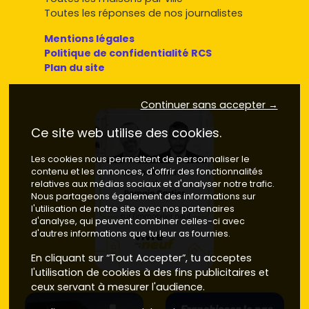
cibler avec leurs prix
Toutes les réponses de nos journalistes
Centre historique / Puy-Saint-Front
(rares
Mentions légales
opérations neuves, souvent réhabilitations de
Politique de confidentialité RCS
qualité) –
prix moyen
neuf autour de
3 700 à 4 200
Plan du site
€/m²
, selon l'adresse, l'étage et la présence d'un
extérieur.
Continuer sans accepter →
Saint-Georges
– quartier pratique et recherché,
proche des commerces et écoles – neuf autour de
3
Ce site web utilise des cookies.
300 à 3 900 €/m²
.
Clos-Chassaing
– secteur résidentiel bien desservi –
Les cookies nous permettent de personnaliser le
neuf autour de
3 200 à 3 700 €/m²
.
contenu et les annonces, d'offrir des fonctionnalités
Vesunna / Saint-Martin
– cadre agréable près du
relatives aux médias sociaux et d'analyser notre trafic.
parc et des vestiges gallo-romains – neuf autour de
Nous partageons également des informations sur
3 300 à 3 800 €/m²
.
l'utilisation de notre site avec nos partenaires
Gour-de-l'Arche
– dynamique, avec services et
d'analyse, qui peuvent combiner celles-ci avec
d'autres informations que tu leur as fournies.
accès rapides – neuf autour de
3 100 à 3 600 €/m²
.
Trélissac
(voisine, très demandée pour le neuf) –
En cliquant sur “Tout Accepter”, tu acceptes
programmes récents bien équipés – neuf autour de
l'utilisation de cookies à des fins publicitaires et
3 100 à 3 600 €/m²
.
ceux servant à mesurer l'audience.
Boulazac-Isle-Manoire
– bon rapport qualité/prix et
accès rapide à l'A89 – neuf autour de
3 000 à 3 500