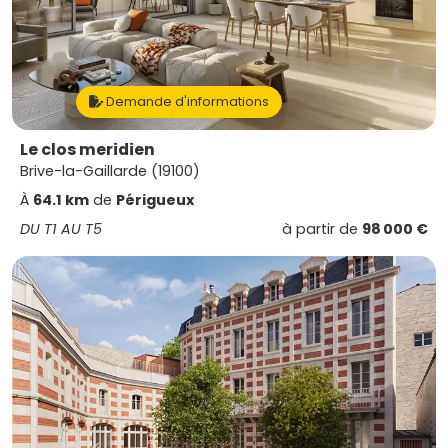
Demande d'informations
Le clos meridien
Brive-la-Gaillarde (19100)
À
64.1 km
de
Périgueux
DU T1 AU T5
à partir de
98 000 €