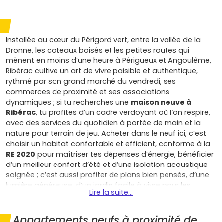
Installée au cœur du Périgord vert, entre la vallée de la
Dronne, les coteaux boisés et les petites routes qui
mènent en moins d’une heure à Périgueux et Angoulême,
Ribérac cultive un art de vivre paisible et authentique,
rythmé par son grand marché du vendredi, ses
commerces de proximité et ses associations
dynamiques ; si tu recherches une
maison neuve à
Ribérac
, tu profites d’un cadre verdoyant où l’on respire,
avec des services du quotidien à portée de main et la
nature pour terrain de jeu. Acheter dans le neuf ici, c’est
choisir un habitat confortable et efficient, conforme à la
RE 2020
pour maîtriser tes dépenses d’énergie, bénéficier
d’un meilleur confort d’été et d’une isolation acoustique
soignée ; c’est aussi profiter de plans bien pensés, d’une
lumière généreuse, d’un jardin facile à vivre pour les
Lire la suite...
enfants ou le télétravail, et de prestations actuelles qui
simplifient la vie. Côté budget, les
frais de notaire
réduits
, les garanties (parfait achèvement, biennale,
Appartements neufs à proximité de