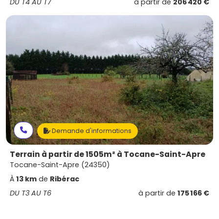
DU T4 AU T7
à partir de
206 420 €
Demande d'informations
Terrain à partir de 1505m² à Tocane-Saint-Apre
Tocane-Saint-Apre (24350)
À
13 km
de
Ribérac
DU T3 AU T6
à partir de
175 166 €