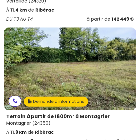
Verteillac (24320)
À
11.4 km
de
Ribérac
DU T3 AU T4
à partir de
142 449 €
Demande d'informations
Terrain à partir de 1800m² à Montagrier
Montagrier (24350)
À
11.9 km
de
Ribérac