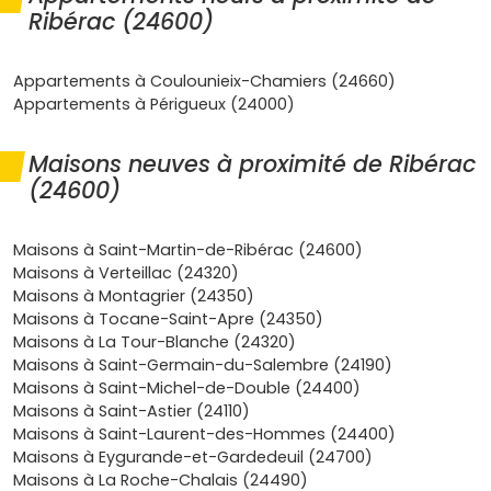
décennale) et un entretien quasi nul les premières années
Ribérac (24600)
sécurisent ton projet ; en primo-accession, le
PTZ
(selon
ton éligibilité) peut compléter l’apport pour alléger la
mensualité, tandis que l’urbanisme de Ribérac propose
Appartements à Coulounieix-Chamiers (24660)
des parcelles à des prix encore raisonnables à l’échelle de
Appartements à Périgueux (24000)
la Nouvelle-Aquitaine. Tu y gagnes aussi en qualité de vie :
écoles et services de santé à proximité, offres sportives
Maisons neuves à proximité de Ribérac
et culturelles locales, accès simple aux zones d’emploi
(24600)
voisines, et une connexion numérique qui se renforce
avec le déploiement de la fibre sur le territoire. Si tu
envisages d’investir, une
maison neuve à Ribérac
répond
Maisons à Saint-Martin-de-Ribérac (24600)
à la demande de locataires en quête d’espaces
Maisons à Verteillac (24320)
extérieurs, d’une facture énergétique maîtrisée et d’un
Maisons à Montagrier (24350)
environnement calme ; dans le temps, tu consolides un
Maisons à Tocane-Saint-Apre (24350)
patrimoine peu énergivore, plus facile à louer et à
Maisons à La Tour-Blanche (24320)
revendre grâce à ses performances et à sa conformité
Maisons à Saint-Germain-du-Salembre (24190)
aux normes. Et parce que chaque projet est unique, tu
Maisons à Saint-Michel-de-Double (24400)
peux adapter l’implantation, optimiser les rangements,
Maisons à Saint-Astier (24110)
choisir des matériaux durables et prévoir une pièce
Maisons à Saint-Laurent-des-Hommes (24400)
dédiée au télétravail, pour une
maison neuve à Ribérac
Maisons à Eygurande-et-Gardedeuil (24700)
parfaitement alignée avec ton quotidien. Que tu arrives
Maisons à La Roche-Chalais (24490)