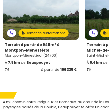
Demande d'informations
D
Terrain à partir de 948m² à
Terrain à p
Montpon-Ménestérol
Michel-de
Montpon-Ménestérol (24700)
Saint-Miche
À
7.9 km
de
Beaupouyet
À
9.4 km
de
T4
à partir de
196 335 €
T5
À mi-chemin entre Périgueux et Bordeaux, au cœur de la D
paysages boisés de la Double, Beaupouyet te offre un cadr