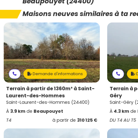
Beaupouyet (24400)
Maisons neuves similaires à ta r
Demande d'informations
D
Terrain à partir de 1360m² à Saint-
Terrain à p
Laurent-des-Hommes
Géry
Saint-Laurent-des-Hommes (24400)
Saint-Géry 
À
3.9 km
de
Beaupouyet
À
4.3 km
de
T4
à partir de
310 125 €
DU T4 AU T5