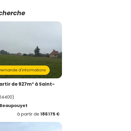
echerche
emande d'informations
artir de 927m² à Saint-
(24400)
Beaupouyet
à partir de
186 175 €