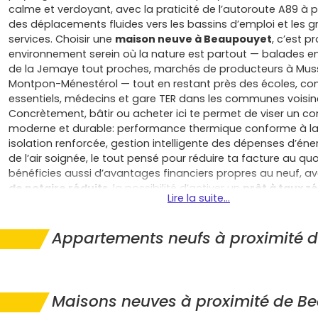
calme et verdoyant, avec la praticité de l’autoroute A89 à 
des déplacements fluides vers les bassins d’emploi et les 
services. Choisir une
maison neuve à Beaupouyet
, c’est pr
environnement serein où la nature est partout — balades en 
de la Jemaye tout proches, marchés de producteurs à Mus
Montpon-Ménestérol — tout en restant près des écoles, 
essentiels, médecins et gare TER dans les communes voisin
Concrètement, bâtir ou acheter ici te permet de viser un co
moderne et durable: performance thermique conforme à l
isolation renforcée, gestion intelligente des dépenses d’éner
de l’air soignée, le tout pensé pour réduire ta facture au quo
bénéficies aussi d’avantages financiers propres au neuf, a
de notaire réduits
, la possibilité d’activer un
prêt à taux z
Lire la suite...
résidence principale (sous conditions), et souvent une
exon
temporaire de taxe foncière
décidée par la commune; cu
leviers allègent clairement le budget des primo-accédants.
Appartements neufs à proximité 
sérénité, les garanties constructeur sont là pour te couvrir 
garantie de parfait achèvement, biennale et
décennale
, s
l’assurance dommages-ouvrage, ce qui sécurise ton projet 
En vivant dans une
maison neuve à Beaupouyet
, tu profi
Maisons neuves à proximité de B
extérieurs généreux, idéaux pour télétravailler au calme, jard