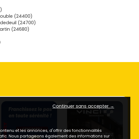
)
Double (24400)
dedeuil (24700)
artin (24680)
)
Continuer sans accepter →
ntenu et les annonces, d'offrir des fonctionnalités
trafic. Nous partageons également des informations sur