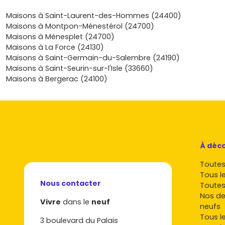
les enfants jouer, tout en restant connecté grâce au déplo
fibre qui se généralise dans le secteur. Pour un projet d’inve
Maisons à Saint-Laurent-des-Hommes (24400)
marché local s’adresse à une demande de location familial
Maisons à Montpon-Ménestérol (24700)
séjour, avec des biens de qualité offrant peu d’entretien e
Maisons à Ménesplet (24700)
visibilité sur les charges, un vrai plus pour optimiser la rentab
Maisons à La Force (24130)
durée. Enfin, la proximité de l’A89 et des gares de Mussida
Maisons à Saint-Germain-du-Salembre (24190)
t’assure une mobilité pratique, que tu vises la vie au vert à 
Maisons à Saint-Seurin-sur-l'Isle (33660)
résidence secondaire facilement accessible le week-end. Pr
Maisons à Bergerac (24100)
de l’idée à l’action? Découvre dès maintenant les program
disponibles sur Vivre dans le neuf, compare les plans, les su
prestations, et voyons ensemble comment transformer ton
maison neuve à Beaupouyet en une adresse où tu te sens b
premier jour.
À déco
Toutes 
Tous l
Nous contacter
Toutes
Nos de
Vivre
dans le
neuf
neufs
Tous l
3 boulevard du Palais