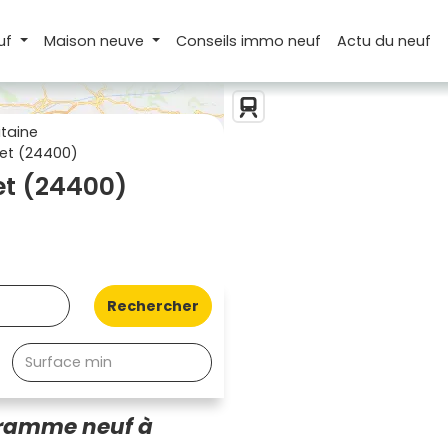
uf
Maison
neuve
Conseils
immo neuf
Actu
du neuf
taine
et (24400)
t (24400)
Rechercher
gramme neuf à