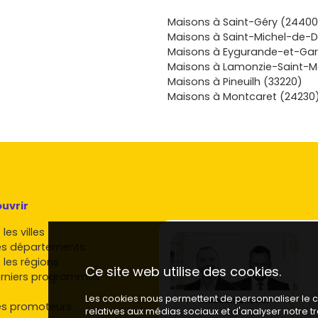
iement de la
stissement, le
Maisons à Saint-Géry (24400
e et de long
Maisons à Saint-Michel-de-
t une bonne
Maisons à Eygurande-et-Gar
ilité dans la
Maisons à Lamonzie-Saint-M
n ou Montpon
Maisons à Pineuilh (33220)
l’année ou une
Maisons à Montcaret (24230
êt à passer
mes
rfaces et les
 projet de
ien dès le
uvrir
les villes
es départements
 les régions
Ce site web utilise des cookies.
rniers programmes
Les cookies nous permettent de personnaliser le co
es promoteurs
relatives aux médias sociaux et d'analyser notre 