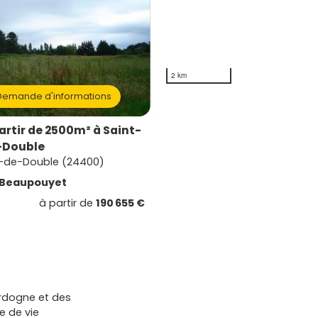
2 km
emande d'informations
artir de 2500m² à Saint-
-Double
l-de-Double (24400)
Beaupouyet
à partir de
190 655 €
ordogne et des
e de vie