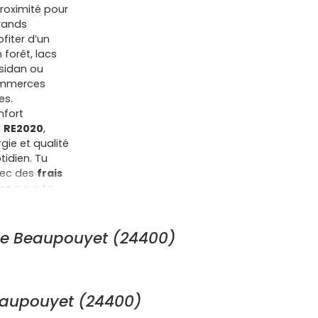
proximité pour
grands
ofiter d’un
forêt, lacs
sidan ou
commerces
es.
nfort
a
RE2020
,
gie et qualité
tidien. Tu
vec des
frais
éro
pour ta
ération
mulés, ces
 Côté
de Beaupouyet (24400)
dans le temps:
ans oublier
à long terme.
tes d’espaces
eaupouyet (24400)
iner ou laisser