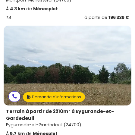
Montpon-Ménestérol (24700)
À
4.3 km
de
Ménesplet
T4
à partir de
196 335 €
Demande d'informations
Terrain à partir de 2210m² à Eygurande-et-
Gardedeuil
Eygurande-et-Gardedeuil (24700)
À
5.7 km
de
Ménesplet