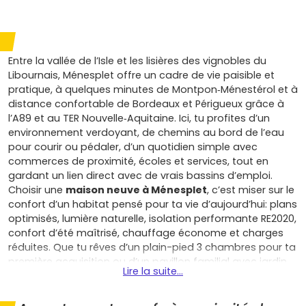
Entre la vallée de l’Isle et les lisières des vignobles du
Libournais, Ménesplet offre un cadre de vie paisible et
pratique, à quelques minutes de Montpon‑Ménestérol et à
distance confortable de Bordeaux et Périgueux grâce à
l’A89 et au TER Nouvelle‑Aquitaine. Ici, tu profites d’un
environnement verdoyant, de chemins au bord de l’eau
pour courir ou pédaler, d’un quotidien simple avec
commerces de proximité, écoles et services, tout en
gardant un lien direct avec de vrais bassins d’emploi.
Choisir une
maison neuve à Ménesplet
, c’est miser sur le
confort d’un habitat pensé pour ta vie d’aujourd’hui: plans
optimisés, lumière naturelle, isolation performante RE2020,
confort d’été maîtrisé, chauffage économe et charges
réduites. Que tu rêves d’un plain-pied 3 chambres pour ta
première acquisition ou d’un pavillon familial avec jardin
Lire la suite...
clos pour télétravailler au calme et voir grandir les
enfants, tu profites d’un bien clé en main, sans travaux
lourds à prévoir, avec stationnement et un vrai espace