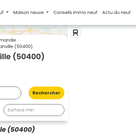
uf
Maison
neuve
Conseils
immo neuf
Actu
du neuf
rmandie
nville (50400)
lle (50400)
Rechercher
le (50400)