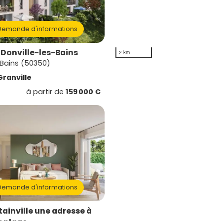
emande d'informations
Donville-les-Bains
2 km
-Bains (50350)
Granville
à partir de
159 000 €
emande d'informations
inville une adresse à