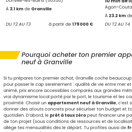
Donville-les-Bains (50350)
10 min de l
Agon-Coutai
À
3.1 km
de
Granville
À
23.2 km
d
DU T2 AU T3
à partir de
179 000 €
DU T2 AU T4
Pourquoi acheter ton premier ap
neuf à Granville
Si tu prépares ton premier achat, Granville coche beaucou
pour passer le cap sereinement : qualité de vie entre mer et 
animé, prix encore accessibles comparés aux grandes métr
vrai dynamisme local porté par le port, le tourisme et les
proximité. Choisir un
appartement neuf à Granville
, c’est 
donner des atouts concrets pour sécuriser ton budget et t
quotidien. D’abord, le
prêt à taux zéro
peut financer une pa
de ton projet (sous conditions de ressources et de localisat
allège tes mensualités dès le départ. Tu profites aussi de
fr