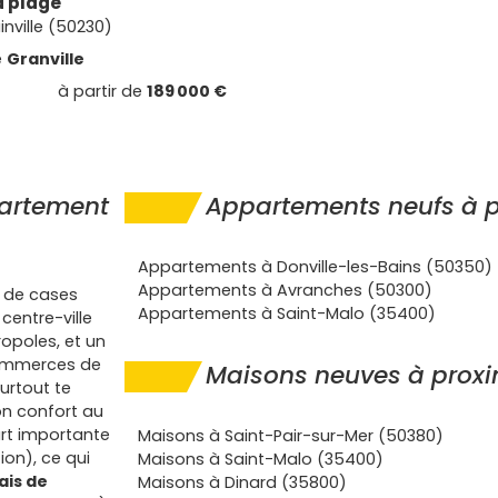
a plage
nville (50230)
e
Granville
à partir de
189 000 €
partement
Appartements neufs à p
Appartements à Donville-les-Bains (50350)
Appartements à Avranches (50300)
p de cases
Appartements à Saint-Malo (35400)
centre-ville
opoles, et un
 commerces de
Maisons neuves à proxi
surtout te
on confort au
rt importante
Maisons à Saint-Pair-sur-Mer (50380)
ion), ce qui
Maisons à Saint-Malo (35400)
ais de
Maisons à Dinard (35800)