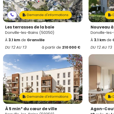
Demande d'informations
D
Les terrasses de la baie
Nouveau à 
Donville-les-Bains (50350)
Donville-les
À
3.1 km
de
Granville
À
3.1 km
de
DU T2 AU T3
à partir de
210 000 €
DU T2 AU T3
Demande d'informations
D
À 5 min* du cœur de ville
Agon-Couta