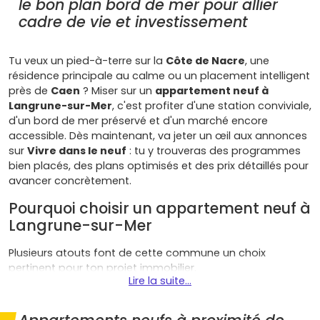
le bon plan bord de mer pour allier
cadre de vie et investissement
Tu veux un pied-à-terre sur la
Côte de Nacre
, une
résidence principale au calme ou un placement intelligent
près de
Caen
? Miser sur un
appartement neuf à
Langrune-sur-Mer
, c'est profiter d'une station conviviale,
d'un bord de mer préservé et d'un marché encore
accessible. Dès maintenant, va jeter un œil aux annonces
sur
Vivre dans le neuf
: tu y trouveras des programmes
bien placés, des plans optimisés et des prix détaillés pour
avancer concrètement.
Pourquoi choisir un appartement neuf à
Langrune-sur-Mer
Plusieurs atouts font de cette commune un choix
pertinent pour ton projet immobilier.
Lire la suite...
Cadre de vie "bord de mer"
: plage, digue, pistes
cyclables, restaurants et clubs nautiques… Ici, tu vis