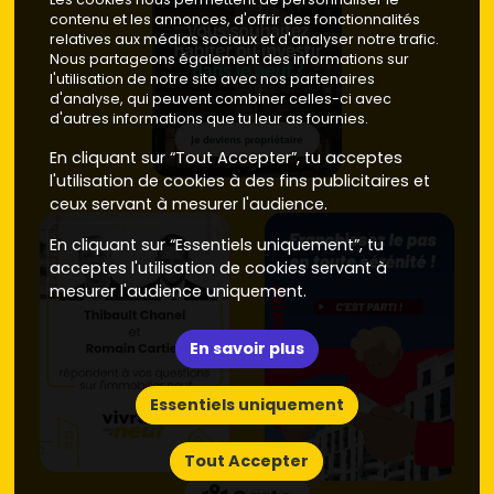
Atouts
: commerces, écoles, ambiance village,
contenu et les annonces, d'offrir des fonctionnalités
calme hors saison.
relatives aux médias sociaux et d'analyser notre trafic.
Prix moyen dans le neuf
: autour de
4 400 à 5 300
Nous partageons également des informations sur
l'utilisation de notre site avec nos partenaires
€/m²
pour des surfaces familiales bien agencées.
d'analyse, qui peuvent combiner celles-ci avec
Proximité immédiate : Luc-sur-Mer et Saint-
d'autres informations que tu leur as fournies.
Aubin-sur-Mer
En cliquant sur “Tout Accepter”, tu acceptes
l'utilisation de cookies à des fins publicitaires et
Luc-sur-Mer
: animation annuelle, thalasso,
ceux servant à mesurer l'audience.
nombreuses commodités.
Neuf
autour de
4 800 à 5
800 €/m²
selon la localisation.
En cliquant sur “Essentiels uniquement”, tu
Saint-Aubin-sur-Mer
: charme historique, plage
acceptes l'utilisation de cookies servant à
familiale.
Neuf
souvent entre
4 600 et 5 600 €/m²
.
mesurer l'audience uniquement.
Alternative dynamique : Courseulles-sur-Mer
(port, marchés)
En savoir plus
Atouts
: port de plaisance, commerces ouverts à
Essentiels uniquement
l'année, marché attractif.
Neuf
généralement entre
4 700 et 5 900 €/m²
, avec
primes pour la vue port ou mer.
Tout Accepter