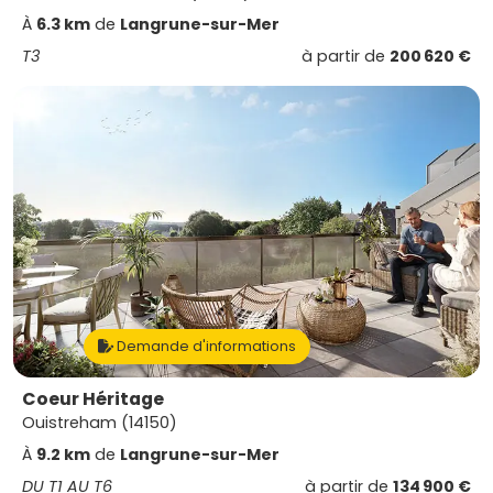
À
6.3 km
de
Langrune-sur-Mer
T3
à partir de
200 620 €
Demande d'informations
Coeur Héritage
Ouistreham (14150)
À
9.2 km
de
Langrune-sur-Mer
DU T1 AU T6
à partir de
134 900 €