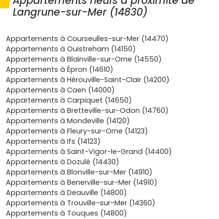
Appartements neufs à proximité de
toute l'année dans une ambiance de vacances sans
Langrune-sur-Mer (14830)
renoncer aux services du quotidien.
Proximité de Caen
: en voiture, compte environ
25 à
30 min
selon le trafic. Parfait si tu travailles dans
Appartements à Courseulles-sur-Mer (14470)
l'agglomération caennaise et que tu veux respirer en
Appartements à Ouistreham (14150)
fin de journée.
Appartements à Blainville-sur-Orne (14550)
Marché locatif mixte
: demande à l'année (actifs,
Appartements à Épron (14610)
retraités) et
saisonnalité
sur les périodes
Appartements à Hérouville-Saint-Clair (14200)
touristiques. Pour un
investissement locatif
, c'est un
Appartements à Caen (14000)
vrai plus si tu calibres bien ton projet.
Appartements à Carpiquet (14650)
Confort du neuf
: normes
RE 2020
, isolation
Appartements à Bretteville-sur-Odon (14760)
performante, faibles charges, stationnements
Appartements à Mondeville (14120)
intégrés et plans vraiment pensés pour optimiser
Appartements à Fleury-sur-Orne (14123)
l'espace.
Appartements à Ifs (14123)
Frais maîtrisés
:
frais de notaire réduits (environ 2
Appartements à Saint-Vigor-le-Grand (14400)
à 3 %)
et pas de gros travaux à prévoir. Les primo-
Appartements à Dozulé (14430)
accédants peuvent viser le
PTZ (sous conditions)
.
Appartements à Blonville-sur-Mer (14910)
Appartements à Benerville-sur-Mer (14910)
Les types d'appartements neufs que tu
Appartements à Deauville (14800)
trouveras à Langrune-sur-Mer
Appartements à Trouville-sur-Mer (14360)
Appartements à Touques (14800)
Les programmes proposent différentes typologies