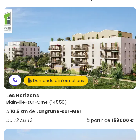
Demande d'informations
Les Horizons
Blainville-sur-Orne (14550)
À
10.5 km
de
Langrune-sur-Mer
DU T2 AU T3
à partir de
169 000 €