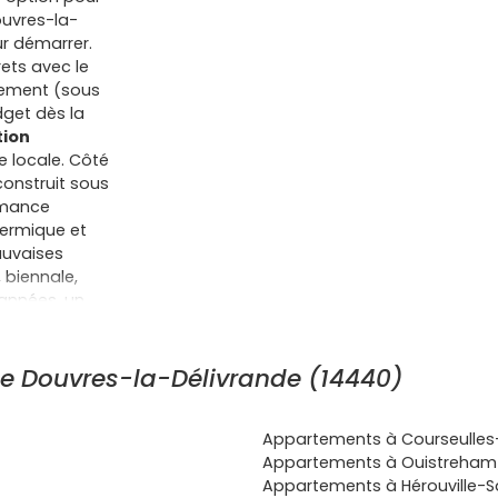
ouvres-la-
ur démarrer.
ets avec le
cement (sous
get dès la
tion
ue locale. Côté
onstruit sous
rmance
hermique et
auvaises
 biennale,
 années, un
res-la-
,
es utiles dans
e Douvres-la-Délivrande (14440)
 un premier
 des
Appartements à Courseulles
n pour
Appartements à Ouistreham 
 littoral pour
Appartements à Hérouville-Sa
 vie, avec un