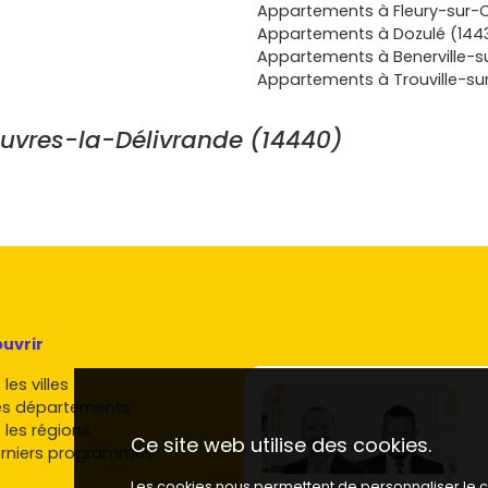
Appartements à Fleury-sur-O
tropole. Pour
Appartements à Dozulé (144
îtrisé, PTZ,
Appartements à Benerville-su
arcours sans
Appartements à Trouville-su
ivrande
, c’est
n
uvres-la-Délivrande (14440)
, les
 une solution
tiser ?
ivre dans le
epère le
us tu avances
uvrir
les villes
es départements
 les régions
Ce site web utilise des cookies.
rniers programmes
Les cookies nous permettent de personnaliser le co