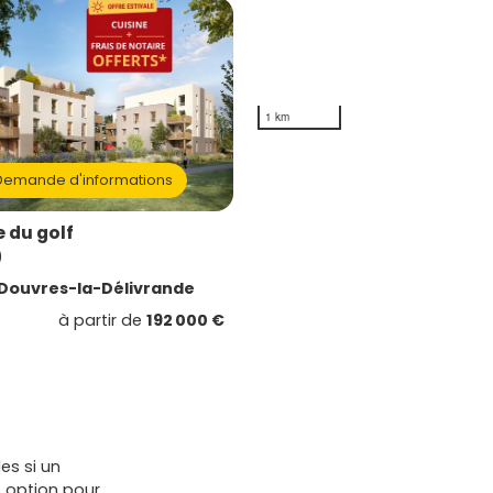
1 km
emande d'informations
 du golf
)
Douvres-la-Délivrande
à partir de
192 000 €
es si un
 option pour