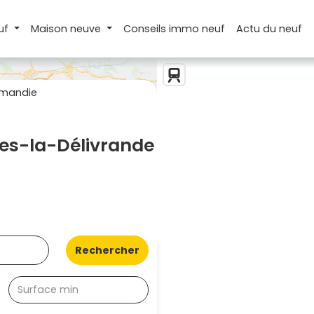
uf
Maison
neuve
Conseils
immo neuf
Actu
du neuf
rmandie
es-la-Délivrande
Rechercher