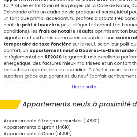
toi ? Située entre Caen et les plages de la Côte de Nacre, D
Délivrande offre un cadre de vie pratique et serein, idéal po
En tant que primo-accédant, tu profites d’atouts très concr
neuf : le
prêt à taux zéro
peut alléger fortement ton finan
conditions), les
frais de notaire réduits
optimisent ton bud
signature, et certaines communes accordent une
exonéra
temporaire de taxe foncière
sur le neuf, selon leur politiq
confort, un
appartement neuf à Douvres-la-Délivrande
c
la réglementation
RE2020
te garantit une excellente perfo
énergétique, des factures mieux maîtrisées et un confort t
acoustique appréciable au quotidien. Tu évites aussi les m
surprises grâce aux garanties du neuf (parfait achèvement,
décennale
) et tu t’épargnes les gros travaux pendant des
Lire la suite...
vrai plus quand on se lance. Les programmes neufs à Douv
Délivrande sont pensés pour la vie actuelle : plans optimisés
rangements, extérieurs, stationnement et parfois des servic
Appartements neufs à proximité d
la résidence. La localisation est un autre atout majeur pour
achat réussi : ici, tu profites d’une vie de bourg dynamique,
Appartements à Langrune-sur-Mer (14830)
commerces et écoles à proximité, d’un accès rapide à Cae
Appartements à Épron (14610)
l’emploi et les études, tout en restant à quelques minutes du
Appartements à Caen (14000)
les loisirs. C’est un équilibre rare entre praticité et qualité de