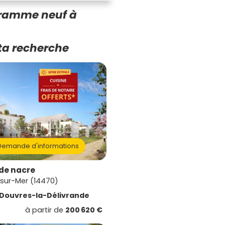
gramme neuf à
ta recherche
emande d'informations
 de nacre
-sur-Mer (14470)
Douvres-la-Délivrande
à partir de
200 620 €