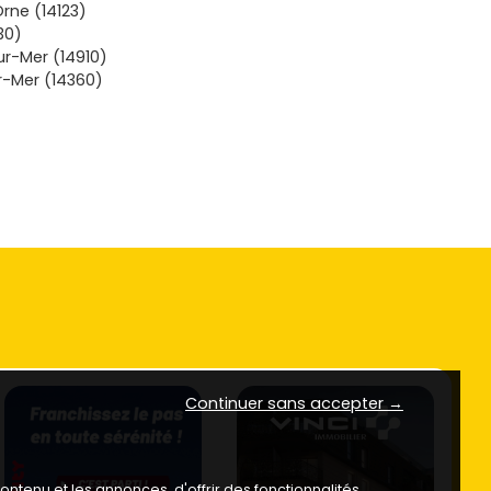
rne (14123)
30)
r-Mer (14910)
r-Mer (14360)
Continuer sans accepter →
ntenu et les annonces, d'offrir des fonctionnalités