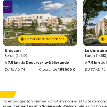
Demande d'informations
D
Unisson
Le domaine
Épron (14610)
Épron (14610
À
7.5 km
de
Douvres-la-Délivrande
À
7.5 km
de
DU T2 AU T4
à partir de
189 000 €
DU T2 AU T4
Tu envisages ton premier achat immobilier et tu te demand
appartement neuf à Douvres-la-Délivrande
est la bonne