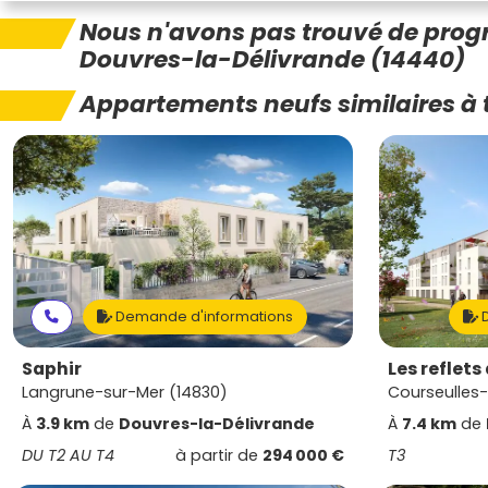
Nous n'avons pas trouvé de pro
Douvres-la-Délivrande (14440)
Appartements neufs similaires à 
Demande d'informations
D
Saphir
Les reflets
Langrune-sur-Mer (14830)
Courseulles
À
3.9 km
de
Douvres-la-Délivrande
À
7.4 km
de
DU T2 AU T4
à partir de
294 000 €
T3