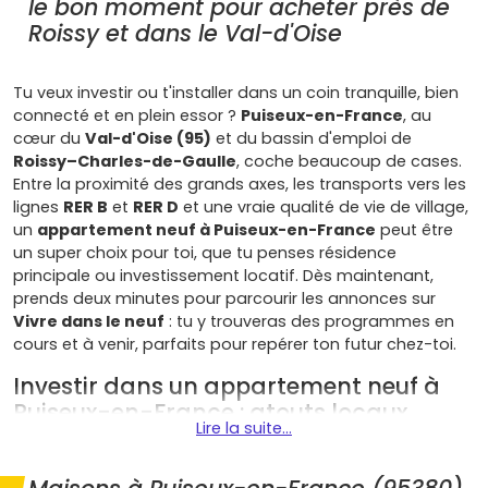
le bon moment pour acheter près de
Roissy et dans le Val-d'Oise
Tu veux investir ou t'installer dans un coin tranquille, bien
connecté et en plein essor ?
Puiseux-en-France
, au
cœur du
Val-d'Oise (95)
et du bassin d'emploi de
Roissy–Charles-de-Gaulle
, coche beaucoup de cases.
Entre la proximité des grands axes, les transports vers les
lignes
RER B
et
RER D
et une vraie qualité de vie de village,
un
appartement neuf à Puiseux-en-France
peut être
un super choix pour toi, que tu penses résidence
principale ou investissement locatif. Dès maintenant,
prends deux minutes pour parcourir les annonces sur
Vivre dans le neuf
: tu y trouveras des programmes en
cours et à venir, parfaits pour repérer ton futur chez-toi.
Investir dans un appartement neuf à
Puiseux-en-France : atouts locaux,
Lire la suite...
mobilité et cadre de vie
Plusieurs éléments font de Puiseux-en-France une