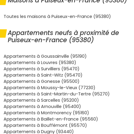
Maisons à Puiseux-en-France (95380)
destination attractive pour ton projet immobilier.
Emplacement stratégique
: Puiseux est à quelques
Toutes les maisons à Puiseux-en-France (95380)
minutes de
Roissy
, de la
Francilienne (N104)
et de
l'
A1
. Les bus desservent les gares de
Louvres (RER D)
Appartements neufs à proximité de
et l'aéroport
CDG/RER B
, ce qui facilite les trajets
Puiseux-en-France (95380)
boulot/études. Les nouveaux programmes
s'implantent près des axes et des services, pratique
pour le quotidien.
Appartements à Goussainville (95190)
Demande locative soutenue
: entre les
zones
Appartements à Louvres (95380)
d'activités du Grand Roissy
et l'aéroport, le secteur
Appartements à Survilliers (95470)
attire salariés et prestataires. Résultat, les
studios
et
Appartements à Saint-Witz (95470)
T2
bien situés trouvent vite preneur, et les
T3/T4
Appartements à Gonesse (95500)
plaisent aux familles cherchant un environnement
Appartements à Moussy-le-Vieux (77230)
calme à deux pas des pôles d'emploi.
Appartements à Saint-Martin-du-Tertre (95270)
Qualité de vie
: ambiance de bourg, écoles,
Appartements à Sarcelles (95200)
équipements sportifs, espaces verts, tout en restant
Appartements à Arnouville (95400)
connecté aux centres commerciaux et aux bassins
Appartements à Montmorency (95160)
d'emplois voisins. Tu profites de la tranquillité sans
Appartements à Baillet-en-France (95560)
renoncer aux services.
Appartements à Bouffémont (95570)
Normes et aides
: un
logement neuf
répond aux
Appartements à Dugny (93440)