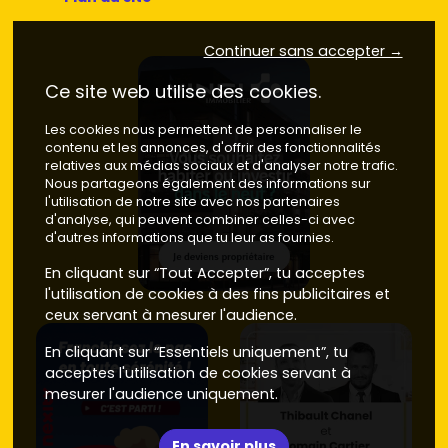
Où chercher à Puiseux-en-France et
autour pour maximiser ton achat
Continuer sans accepter →
Ce site web utilise des cookies.
Plusieurs secteurs méritent ton attention selon tes
priorités et ton budget.
Les cookies nous permettent de personnaliser le
Centre-bourg
contenu et les annonces, d'offrir des fonctionnalités
: idéal pour tout faire à pied (écoles,
relatives aux médias sociaux et d'analyser notre trafic.
services). Les programmes y offrent un bon
Nous partageons également des informations sur
compromis entre vie pratique et calme.
Prix moyen
l'utilisation de notre site avec nos partenaires
neuf
observé sur le secteur : autour de
4 200 à 4 800
d'analyse, qui peuvent combiner celles-ci avec
€/m²
, selon étage, exposition et prestations.
d'autres informations que tu leur as fournies.
Périphérie résidentielle
(vers Vémars, Louvres,
En cliquant sur “Tout Accepter”, tu acceptes
Survilliers-Fosses) : quartiers pavillonnaires, ambiance
l'utilisation de cookies à des fins publicitaires et
familiale, accès rapide à la
N104
. Compte
ceux servant à mesurer l'audience.
généralement
4 300 à 5 000 €/m²
en neuf pour les
biens avec extérieur et parking.
En cliquant sur “Essentiels uniquement”, tu
Proximité des gares RER
(Louvres/Survilliers-Fosses)
acceptes l'utilisation de cookies servant à
: pratique si tu bouges souvent, avec de bons atouts
mesurer l'audience uniquement.
à la revente. Les prix peuvent légèrement monter sur
les résidences très recherchées :
4 500 à 5 200 €/m²
selon les prestations.
En savoir plus