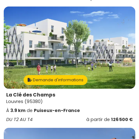
Demande d'informations
La Clé des Champs
Louvres (95380)
À
3.9 km
de
Puiseux-en-France
DU T2 AU T4
à partir de
126 500 €