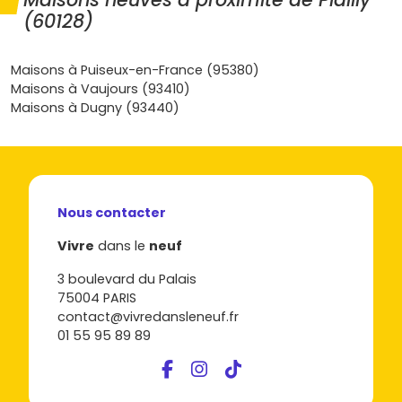
dans ta
maison neuve à Plailly
? Découvre les
(60128)
programmes disponibles, compare les plans et les prix, et
lance ton projet sur
Vivre dans le neuf
pour trouver la
bonne adresse au bon moment, avec
Maisons à Puiseux-en-France (95380)
l’accompagnement qu’il te faut.
Maisons à Vaujours (93410)
Maisons à Dugny (93440)
Nous contacter
Vivre
dans le
neuf
3 boulevard du Palais
75004 PARIS
contact@vivredansleneuf.fr
01 55 95 89 89