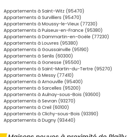
décennale) qui sécurisent ton budget dans la durée. Côté
finances, une
maison neuve à Plailly
te donne accès aux
Appartements à Saint-Witz (95470)
frais de notaire réduits, à des dispositifs d’aide comme le
Appartements à Survilliers (95470)
prêt à taux zéro selon ton éligibilité, et parfois à une
Appartements à Moussy-le-Vieux (77230)
exonération temporaire de taxe foncière décidée par la
Appartements à Puiseux-en-France (95380)
commune, de quoi lisser sereinement ton financement. Si
Appartements à Dammartin-en-Goële (77230)
tu veux investir, la demande locative est portée par
Appartements à Louvres (95380)
l’emploi de Roissy, la zone d’activités de Paris Nord 2,
Appartements à Goussainville (95190)
Senlis et les saisonniers du Parc Astérix, ce qui ouvre des
Appartements à Senlis (60300)
perspectives intéressantes pour une location pérenne ou
Appartements à Gonesse (95500)
meublée, selon ton projet et les régimes fiscaux en
Appartements à Saint-Martin-du-Tertre (95270)
vigueur. Enfin, Plailly, c’est une qualité de vie quotidienne:
Appartements à Messy (77410)
commerces et santé accessibles, associations sportives,
Appartements à Arnouville (95400)
espaces verts à profusion, et la possibilité de télétravailler
Appartements à Sarcelles (95200)
au calme tout en restant connecté. Que tu sois
Appartements à Aulnay-sous-Bois (93600)
primo‑accédant à la recherche d’un premier achat
Appartements à Sevran (93270)
rassurant ou que tu souhaites sécuriser un
Appartements à Creil (60100)
investissement patrimonial, une maison neuve à Plailly
Appartements à Clichy-sous-Bois (93390)
coche les cases essentielles: confort, performance
Appartements à Dugny (93440)
énergétique, maîtrise des charges, emplacement
stratégique et valorisation à long terme. Prêt à te projeter
Maisons neuves à proximité de Plailly