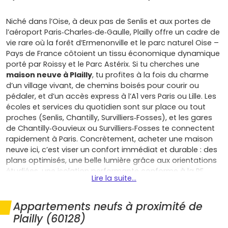
Niché dans l’Oise, à deux pas de Senlis et aux portes de
l’aéroport Paris‑Charles‑de‑Gaulle, Plailly offre un cadre de
vie rare où la forêt d’Ermenonville et le parc naturel Oise –
Pays de France côtoient un tissu économique dynamique
porté par Roissy et le Parc Astérix. Si tu cherches une
maison neuve à Plailly
, tu profites à la fois du charme
d’un village vivant, de chemins boisés pour courir ou
pédaler, et d’un accès express à l’A1 vers Paris ou Lille. Les
écoles et services du quotidien sont sur place ou tout
proches (Senlis, Chantilly, Survilliers‑Fosses), et les gares
de Chantilly‑Gouvieux ou Survilliers‑Fosses te connectent
rapidement à Paris. Concrètement, acheter une maison
neuve ici, c’est viser un confort immédiat et durable : des
plans optimisés, une belle lumière grâce aux orientations
étudiées, une isolation performante conforme à la RE
Lire la suite...
2020, une ventilation efficace et, souvent, des systèmes
de chauffage à haute efficacité qui allègent ta facture et
t’offrent un DPE très favorable. Tu gagnes la tranquillité
Appartements neufs à proximité de
d’un jardin sans les galères de rénovation, et tu bénéficies
Plailly (60128)
des garanties légales (parfait achèvement, biennale,