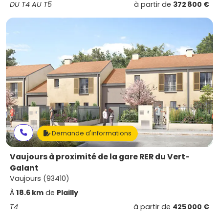
DU T4 AU T5
à partir de
372 800 €
Demande d'informations
Vaujours à proximité de la gare RER du Vert-
Galant
Vaujours (93410)
À
18.6 km
de
Plailly
T4
à partir de
425 000 €