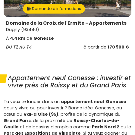
Demande d'informations
Domaine de la Croix de l'Ermite - Appartements
Dugny (93440)
À
4.4 km
de
Gonesse
DU T2 AU T4
à partir de
170 900 €
Appartement neuf Gonesse : investir et
vivre près de Roissy et du Grand Paris
Tu veux te lancer dans un
appartement neuf Gonesse
pour y vivre ou pour investir ? Bonne idée. Gonesse, au
cœur du
Val-d'Oise (95)
, profite de la dynamique du
Grand Paris
, de la proximité de
Roissy-Charles-de-
Gaulle
et de bassins d'emplois comme
Paris Nord 2
ou le
Parc des Expositions de Villepinte
. Si tu veux gagner du