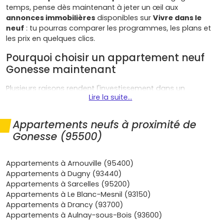
temps, pense dès maintenant à jeter un œil aux
annonces immobilières
disponibles sur
Vivre dans le
neuf
: tu pourras comparer les programmes, les plans et
les prix en quelques clics.
Pourquoi choisir un appartement neuf
Gonesse maintenant
Plusieurs raisons rendent l'investissement dans un
Lire la suite...
appartement neuf à Gonesse
particulièrement
intéressant aujourd'hui :
Appartements neufs à proximité de
Localisation stratégique
: Gonesse est à la croisée
Gonesse (95500)
des
A1
,
A3
et
N2
, entre
Paris
,
Roissy
et
Le Bourget
.
Les projets du
Grand Paris Express
(future
ligne 17 –
station Triangle de Gonesse
) renforcent
Appartements à Arnouville (95400)
l'attractivité à moyen terme.
Appartements à Dugny (93440)
Demande locative solide
: les emplois liés à
Appartements à Sarcelles (95200)
l'
aéroport CDG
, à la
logistique
et aux
salons
Appartements à Le Blanc-Mesnil (93150)
professionnels
créent une clientèle régulière
Appartements à Drancy (93700)
(salariés en mobilité, jeunes actifs). Résultat : un
Appartements à Aulnay-sous-Bois (93600)
rendement locatif
compétitif sur les petites et