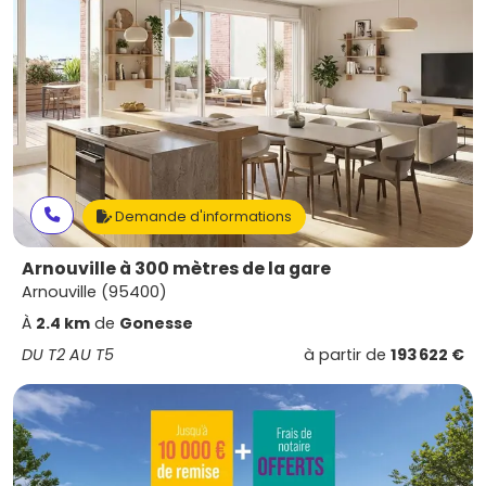
Demande d'informations
Arnouville à 300 mètres de la gare
Arnouville (95400)
À
2.4 km
de
Gonesse
DU T2 AU T5
à partir de
193 622 €