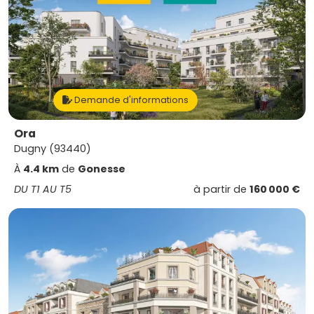
Demande d'informations
Ora
Dugny (93440)
À
4.4 km
de
Gonesse
DU T1 AU T5
à partir de
160 000 €