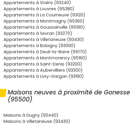
Appartements à Stains (93240)
moyennes surfaces.
Appartements à Louvres (95380)
Cadre de vie en amélioration
: réaménagements
Appartements à La Courneuve (93120)
d'espaces publics, équipements sportifs et culturels,
Appartements à Montmagny (95360)
et accès rapide aux grands pôles commerciaux et
Appartements à Goussainville (95190)
d'activités. Tu combines proximité de Paris et budget
Appartements à Sevran (93270)
maîtrisé.
Appartements à Villetaneuse (93430)
Atouts du neuf
: normes
RE 2020
, bonnes
Appartements à Bobigny (93000)
performances énergétiques
,
frais de notaire
Appartements à Deuil-la-Barre (95170)
réduits (2–3 %)
, garanties constructeur. Idéal pour
Appartements à Montmorency (95160)
un projet
clé en main
avec peu de charges au
Appartements à Saint-Denis (93200)
démarrage.
Appartements à Aubervilliers (93300)
Appartements à Livry-Gargan (93190)
Quels types d'appartements neufs à
Gonesse pour ton projet
Maisons neuves à proximité de Gonesse
Sur le marché des
appartements neufs à Gonesse
, tu
(95500)
trouveras des offres adaptées à chaque profil. Les
promoteurs
proposent aujourd'hui des plans optimisés,
des extérieurs (balcon, terrasse) et des parkings, un vrai
Maisons à Dugny (93440)
plus près des axes routiers.
Maisons à Villetaneuse (93430)