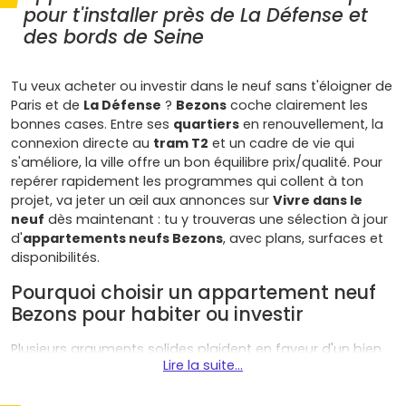
pour t'installer près de La Défense et
des bords de Seine
Tu veux acheter ou investir dans le neuf sans t'éloigner de
Paris et de
La Défense
?
Bezons
coche clairement les
bonnes cases. Entre ses
quartiers
en renouvellement, la
connexion directe au
tram T2
et un cadre de vie qui
s'améliore, la ville offre un bon équilibre prix/qualité. Pour
repérer rapidement les programmes qui collent à ton
projet, va jeter un œil aux annonces sur
Vivre dans le
neuf
dès maintenant : tu y trouveras une sélection à jour
d'
appartements neufs Bezons
, avec plans, surfaces et
disponibilités.
Pourquoi choisir un appartement neuf
Bezons pour habiter ou investir
Plusieurs arguments solides plaident en faveur d'un bien
Lire la suite...
immobilier neuf à Bezons :
Emplacement stratégique
: aux portes de
La