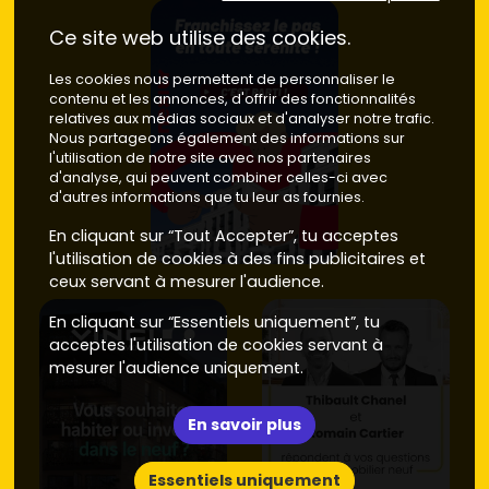
secteur pratique pour un achat long terme. Selon la
rue et la prestation, compte en moyenne
5 300 à 6
Ce site web utilise des cookies.
300 €/m²
dans le neuf.
Pont de Bezons et bords de Seine
: très recherché
Les cookies nous permettent de personnaliser le
pour la connexion directe au
tram T2
. Idéal si tu
contenu et les annonces, d'offrir des fonctionnalités
travailles à
La Défense
. Les programmes avec vues
relatives aux médias sociaux et d'analyser notre trafic.
ou terrasses se valorisent mieux : vise
5 600 à 6 800
Nous partageons également des informations sur
l'utilisation de notre site avec nos partenaires
€/m²
selon l'étage et la vue.
d'analyse, qui peuvent combiner celles-ci avec
Limite Argenteuil et axes A86
: compromis
d'autres informations que tu leur as fournies.
intéressant pour optimiser le budget tout en restant
mobile. Les prix y sont un peu plus doux : autour de
5
En cliquant sur “Tout Accepter”, tu acceptes
000 à 5 700 €/m²
pour des résidences bien situées.
l'utilisation de cookies à des fins publicitaires et
Écoquartiers et ZAC en développement
: si tu
ceux servant à mesurer l'audience.
acceptes une livraison à moyen terme, tu profites
d'un urbanisme plus qualitatif (espaces verts,
En cliquant sur “Essentiels uniquement”, tu
mobilités douces) et d'une montée de valeur à
acceptes l'utilisation de cookies servant à
l'achèvement. Surveille les
mesurer l'audience uniquement.
livraisons
à horizon
2026 à
2028
.
En savoir plus
Astuce simple : privilégie les adresses proches des arrêts
du
T2
, des lignes de
bus
vers
RER A Houilles–Carrières-
sur-Seine
et des écoles. Un emplacement bien connecté
Essentiels uniquement