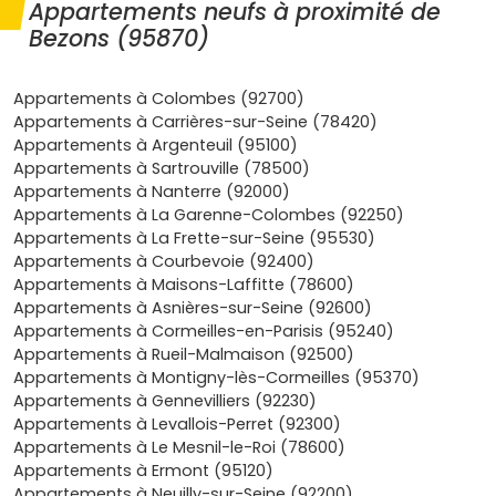
Appartements neufs à proximité de
Défense
, Bezons profite d'un bassin d'emplois
Bezons (95870)
massif. Depuis le
pont de Bezons
, le
tram T2
file vers
La Défense en environ
17 à 20 minutes
. Tu es aussi
proche de l'
A86
et de l'
A14
, pratique pour rayonner en
Appartements à Colombes (92700)
Île-de-France
.
Appartements à Carrières-sur-Seine (78420)
Demande locative solide
: la proximité des pôles
Appartements à Argenteuil (95100)
tertiaires, la connexion au T2 et les loyers encore
Appartements à Sartrouville (78500)
compétitifs attirent actifs et jeunes ménages. Pour
Appartements à Nanterre (92000)
un
investissement locatif
, un
appartement neuf
Appartements à La Garenne-Colombes (92250)
Bezons
peut combiner vacance faible et gestion
Appartements à La Frette-sur-Seine (95530)
simple.
Appartements à Courbevoie (92400)
Qualité de vie en progression
: bords de
Seine
Appartements à Maisons-Laffitte (78600)
aménagés,
écoquartiers
, commerces de
centre-
Appartements à Asnières-sur-Seine (92600)
ville
et équipements publics se renforcent. Tu
Appartements à Cormeilles-en-Parisis (95240)
profites d'un quotidien urbain sans renoncer aux
Appartements à Rueil-Malmaison (92500)
espaces verts riverains.
Appartements à Montigny-lès-Cormeilles (95370)
Confort et normes
: les résidences récentes
Appartements à Gennevilliers (92230)
répondent à la
RE 2020
(ou RT 2012 selon la date du
Appartements à Levallois-Perret (92300)
permis), avec une
isolation
thermique et acoustique
Appartements à Le Mesnil-le-Roi (78600)
optimisée, un chauffage mieux maîtrisé et des
Appartements à Ermont (95120)
charges rationalisées.
Appartements à Neuilly-sur-Seine (92200)