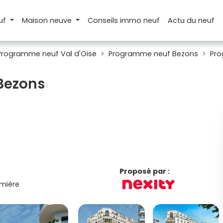
uf
Maison
neuve
Conseils
immo neuf
Actu
du neuf
Programme neuf Val d'Oise
Programme neuf Bezons
Pro
 Bezons
Proposé par :
mière