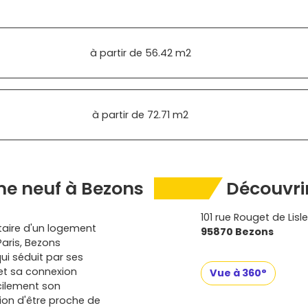
à partir de
56.42 m2
à partir de
72.71 m2
e neuf à Bezons
Découvrir
101 rue Rouget de Lisle
taire d'un logement
95870 Bezons
Paris, Bezons
i séduit par ses
 et sa connexion
Vue à 360°
acilement son
tion d'être proche de