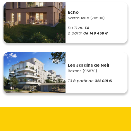
Echo
Sartrouville (78500)
Du T1 au T4
à partir de
149 458 €
Les Jardins de Neil
Bezons (95870)
T3
à partir de
322 001 €