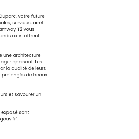
 Duparc, votre future
les, services, arrêt
 tramway T2 vous
ands axes offrent
e une architecture
sager apaisant. Les
r la qualité de leurs
s prolongés de beaux
ours et savourer un
t exposé sont
gouv.fr".