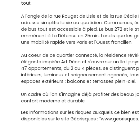
tout.
A l'angle de la rue Rouget de Lisle et de la rue Cécile
adresse simplifie la vie au quotidien. Commerces, éco
de bus tout est accessible à pied. Le bus 272 et le
emmènent à La Défense en 25min, tandis que les gr
une mobilité rapide vers Paris et l'Ouest francilien.
Au coeur de ce quartier connecté, la résidence révèl
élégante inspirée Art Déco et s'ouvre sur un îlot pay
47 appartements, du 2 au 4 pièces, se distinguent pa
intérieurs, lumineux et soigneusement agencés, tou
espaces extérieurs : balcons et terrasses plein-ciel.
Un cadre où l'on s'imagine déjà profiter des beaux j
confort moderne et durable.
Les informations sur les risques auxquels ce bien es
disponibles sur le site Géorisques : "www.georisques.