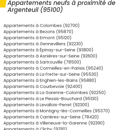
Appartements neufs à proximité de
en train de la capitale, Argenteuil bénéficie d'une
localisation stratégique pour les actifs.
Argenteuil (95100)
Développement urbain :
la ville investit dans des
projets modernes et des infrastructures de qualité,
Appartements à Colombes (92700)
ce qui augmente son attractivité.
Appartements à Bezons (95870)
Cadre de vie agréable :
avec ses espaces verts et
Appartements à Ermont (95120)
son ambiance conviviale, Argenteuil offre un
Appartements à Gennevilliers (92230)
environnement propice à la vie familiale et
Appartements à Épinay-sur-Seine (93800)
professionnelle.
Appartements à Asnières-sur-Seine (92600)
Appartements à Sartrouville (78500)
Les types d’appartements neufs
Appartements à Cormeilles-en-Parisis (95240)
disponibles à Argenteuil
Appartements à La Frette-sur-Seine (95530)
Appartements à Enghien-les-Bains (95880)
Appartements à Courbevoie (92400)
Que tu sois étudiant, jeune actif, en famille ou
Appartements à La Garenne-Colombes (92250)
investisseur, tu trouveras un
appartement neuf à
Appartements à Le Plessis-Bouchard (95130)
Argenteuil
qui répond à tes besoins :
Appartements à Levallois-Perret (92300)
Appartements à Montigny-lès-Cormeilles (95370)
Studios et T2 :
idéaux pour les jeunes et les
Appartements à Carrières-sur-Seine (78420)
célibataires, ces logements se trouvent notamment
Appartements à Villeneuve-la-Garenne (92390)
dans le quartier du Val Notre-Dame, proche des
Appartements à Clichy (92110)