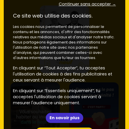
Continuer sans accepter →
anciens affichent souvent une note DPE moyenne de
D ou E, impliquant des coûts énergétiques plus
Ce site web utilise des cookies.
élevés.
Localisation :
les programmes neufs sont souvent
Les cookies nous permettent de personnaliser le
situés dans des quartiers en développement comme
contenu et les annonces, d'offrir des fonctionnalités
Val Notre-Dame, alors que les biens anciens se
relatives aux médias sociaux et d'analyser notre trafic.
trouvent dans des zones plus centrales.
Nous partageons également des informations sur
l'utilisation de notre site avec nos partenaires
Que tu préfères le charme de l'ancien ou le confort du
d'analyse, qui peuvent combiner celles-ci avec
neuf, Argenteuil propose une large gamme de
d'autres informations que tu leur as fournies.
possibilités. Découvre les programmes disponibles sur
En cliquant sur “Tout Accepter”, tu acceptes
Vivre dans le neuf pour concrétiser ton projet immobilier
l'utilisation de cookies à des fins publicitaires et
dans cette ville prometteuse.
ceux servant à mesurer l'audience.
En cliquant sur “Essentiels uniquement”, tu
acceptes l'utilisation de cookies servant à
mesurer l'audience uniquement.
En savoir plus