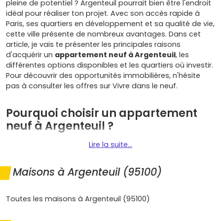
pleine de potentiel ? Argenteuil pourrait bien être l'endroit
idéal pour réaliser ton projet. Avec son accès rapide à
Paris, ses quartiers en développement et sa qualité de vie,
cette ville présente de nombreux avantages. Dans cet
article, je vais te présenter les principales raisons
d'acquérir un
appartement neuf à Argenteuil
, les
différentes options disponibles et les quartiers où investir.
Pour découvrir des opportunités immobilières, n'hésite
pas à consulter les offres sur Vivre dans le neuf.
Pourquoi choisir un appartement
neuf à Argenteuil ?
Lire la suite...
Argenteuil est une ville qui attire de plus en plus
d'investisseurs grâce à sa proximité avec Paris et ses
Maisons à Argenteuil (95100)
nombreux projets de rénovation urbaine. Voici pourquoi
un
appartement neuf à Argenteuil
est un excellent
choix :
Toutes les maisons à Argenteuil (95100)
Proximité avec Paris :
à seulement quelques minutes