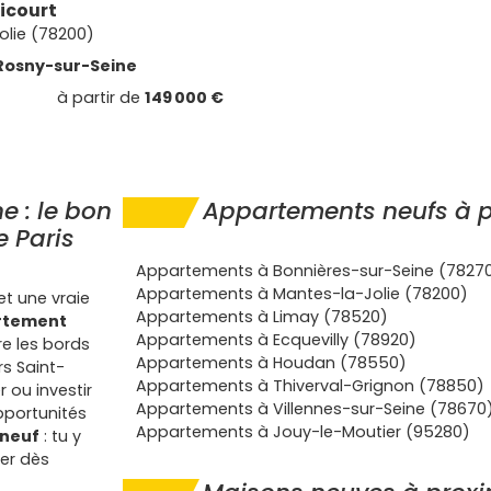
sicourt
olie (78200)
Rosny-sur-Seine
à partir de
149 000 €
 : le bon
Appartements neufs à p
e Paris
Appartements à Bonnières-sur-Seine (7827
Appartements à Mantes-la-Jolie (78200)
et une vraie
Appartements à Limay (78520)
rtement
Appartements à Ecquevilly (78920)
re les bords
Appartements à Houdan (78550)
s Saint-
Appartements à Thiverval-Grignon (78850)
ou investir
Appartements à Villennes-sur-Seine (78670
opportunités
Appartements à Jouy-le-Moutier (95280)
 neuf
: tu y
er dès