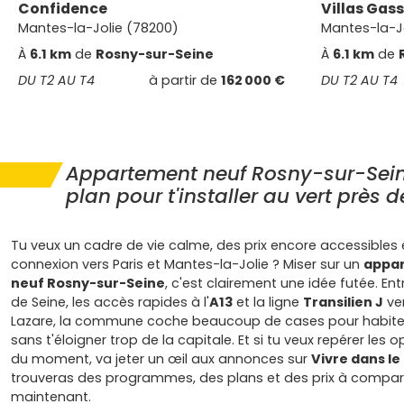
Confidence
Villas Gas
Mantes-la-Jolie (78200)
Mantes-la-J
À
6.1 km
de
Rosny-sur-Seine
À
6.1 km
de
DU T2 AU T4
à partir de
162 000 €
DU T2 AU T4
Appartement neuf Rosny-sur-Seine
plan pour t'installer au vert près d
Tu veux un cadre de vie calme, des prix encore accessibles 
connexion vers Paris et Mantes-la-Jolie ? Miser sur un
appa
neuf Rosny-sur-Seine
, c'est clairement une idée futée. Ent
de Seine, les accès rapides à l'
A13
et la ligne
Transilien J
ver
Lazare, la commune coche beaucoup de cases pour habiter 
sans t'éloigner trop de la capitale. Et si tu veux repérer les 
du moment, va jeter un œil aux annonces sur
Vivre dans le
trouveras des programmes, des plans et des prix à compar
maintenant.