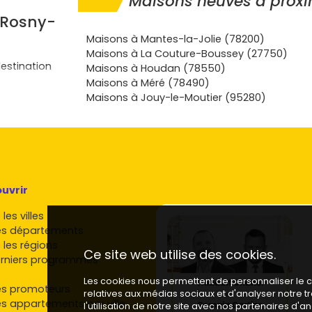
Maisons neuves à proxi
 Rosny-
Maisons à Mantes-la-Jolie (78200)
Maisons à La Couture-Boussey (27750)
destination
Maisons à Houdan (78550)
Maisons à Méré (78490)
Maisons à Jouy-le-Moutier (95280)
ns le
 l'
A13
et des
0 à 60
uest francilien
ves
uvrir
gare
et le
écoles et de
les villes
es départements
Jolie
et des
 les régions
cation longue
Ce site web utilise des cookies.
rniers programmes
es
RE 2020
,
Les cookies nous permettent de personnaliser le co
es promoteurs
relatives aux médias sociaux et d'analyser notre 
ffage et zéro
es appartements par ville
l'utilisation de notre site avec nos partenaires d'