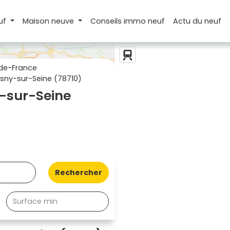
uf
Maison
neuve
Conseils
immo neuf
Actu
du neuf
de-France
sny-sur-Seine (78710)
-sur-Seine
Rechercher