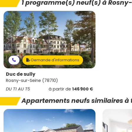
1 programme(s) neuf(s) à Rosny-
Demande d'informations
Duc de sully
Rosny-sur-Seine (78710)
DU T1 AU T5
à partir de
146 900 €
Appartements neufs similaires à 