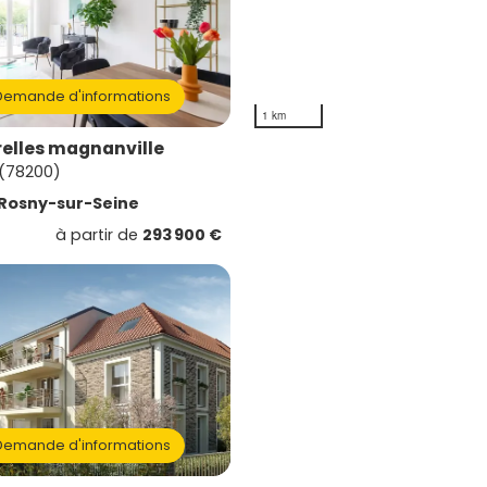
emande d'informations
1 km
elles magnanville
 (78200)
Rosny-sur-Seine
à partir de
293 900 €
emande d'informations