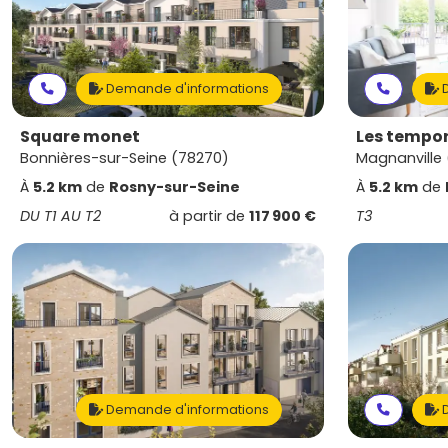
Demande d'informations
D
Square monet
Les tempor
Bonnières-sur-Seine (78270)
Magnanville
À
5.2 km
de
Rosny-sur-Seine
À
5.2 km
de
DU T1 AU T2
à partir de
117 900 €
T3
Demande d'informations
D