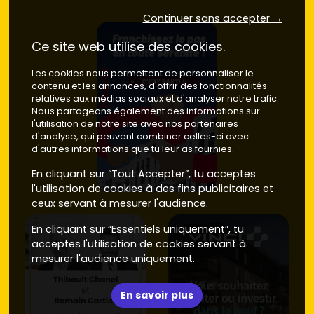
environ
8 500 à 10 500 €/m²
.
Continuer sans accepter →
Astuce : compare les
promoteurs
(calibre de finition,
options domotiques, espaces verts partagés)
Ce site web utilise des cookies.
directement sur
Vivre dans le neuf
pour repérer les
résidences qui cochent tes critères.
Les cookies nous permettent de personnaliser le
contenu et les annonces, d'offrir des fonctionnalités
Neuf vs ancien à Châtillon : prix,
relatives aux médias sociaux et d'analyser notre trafic.
Nous partageons également des informations sur
performances et revente
l'utilisation de notre site avec nos partenaires
d'analyse, qui peuvent combiner celles-ci avec
Tu hésites entre un
appartement neuf à Châtillon
et un
d'autres informations que tu leur as fournies.
bien ancien ? Voici l'essentiel à retenir pour décider vite et
bien.
En cliquant sur “Tout Accepter”, tu acceptes
l'utilisation de cookies à des fins publicitaires et
Prix d'achat
ceux servant à mesurer l'audience.
Neuf
: à Châtillon, compte en moyenne entre
8 500
En cliquant sur “Essentiels uniquement”, tu
et 11 500 €/m²
selon le
quartier
, l'étage, l'extérieur et
acceptes l'utilisation de cookies servant à
la qualité des prestations.
mesurer l'audience uniquement.
Ancien
: le parc ancien se situe plutôt entre
6 500 et
9 000 €/m²
, avec des écarts selon l'état, l'année de
En savoir plus
construction et la proximité des stations.