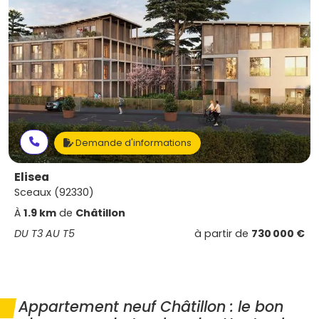
Demande d'informations
Elisea
Sceaux (92330)
À
1.9 km
de
Châtillon
DU T3 AU T5
à partir de
730 000 €
Appartement neuf Châtillon : le bon