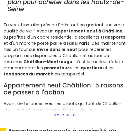
plan pour acheter dans les Hauts-de-
Seine
Tu veux t'installer près de Paris tout en gardant une vraie
qualité de vie ? Avec un
appartement neuf à Châtillon
,
tu profites d'un cadre résidentiel, d'excellents
transports
et d'un marché porté par le
Grand Paris
. Dès maintenant,
fais un tour sur
Vivre dans le neuf
pour repérer les
programmes disponibles à Châtillon et autour du
terminus
Châtillon–Montrouge
: c'est le meilleur réflexe
pour comparer les
promoteurs
, les
quartiers
et les
tendances du marché
en temps réel.
Appartement neuf Châtillon : 5 raisons
de passer à l'action
Avant de te lancer, voici les atouts qui font de Châtillon
une destination prisée pour l'immobilier neuf.
Lire la suite...
Mobilité au top
: métro
13
,
tram T6
et
future ligne 15
du Grand Paris Express à Châtillon–Montrouge. Pour