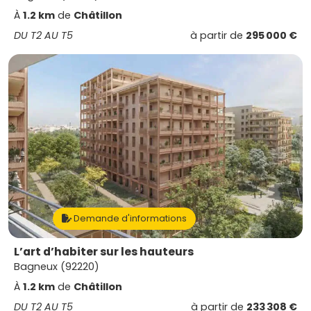
À
1.2 km
de
Châtillon
DU T2 AU T5
à partir de
295 000 €
Demande d'informations
L’art d’habiter sur les hauteurs
Bagneux (92220)
À
1.2 km
de
Châtillon
DU T2 AU T5
à partir de
233 308 €