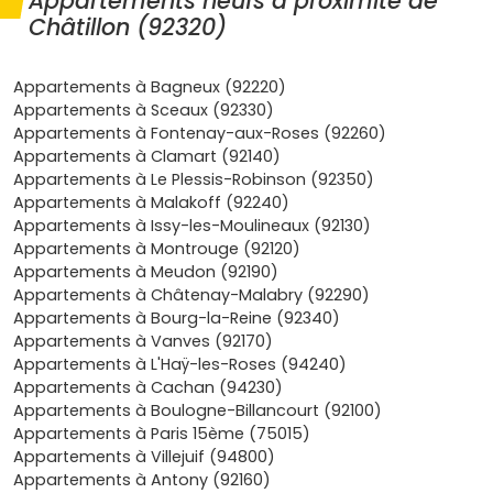
Appartements neufs à proximité de
un achat ou un investissement, être à deux pas de
Châtillon (92320)
ces axes, c'est un vrai plus.
Demande locative soutenue
: entre les jeunes
actifs, les cadres et les familles attirés par la
Appartements à Bagneux (92220)
proximité de Paris, la location fonctionne bien, surtout
Appartements à Sceaux (92330)
près des stations de
métro
et du
tram
.
Appartements à Fontenay-aux-Roses (92260)
Programmes RE 2020
: un
appartement neuf à
Appartements à Clamart (92140)
Châtillon
te garantit des
performances
Appartements à Le Plessis-Robinson (92350)
énergétiques
élevées, moins de charges et un
Appartements à Malakoff (92240)
confort thermique et acoustique supérieur.
Appartements à Issy-les-Moulineaux (92130)
Avantages financiers
: frais de notaire réduits (
2 à 3
Appartements à Montrouge (92120)
%
), garanties (
décennale
,
parfait achèvement
), et
Appartements à Meudon (92190)
dispositifs comme le
PTZ
pour la résidence
Appartements à Châtenay-Malabry (92290)
principale. En zone
A bis
, certains projets permettent
Appartements à Bourg-la-Reine (92340)
encore d'optimiser la fiscalité (type
Pinel
sous
Appartements à Vanves (92170)
conditions).
Appartements à L'Haÿ-les-Roses (94240)
Cadre de vie
: commerces de proximité,
Appartements à Cachan (94230)
établissements scolaires, équipements sportifs,
Appartements à Boulogne-Billancourt (92100)
espaces verts et ambiance de
quartier
calme à
Appartements à Paris 15ème (75015)
deux pas de Paris.
Appartements à Villejuif (94800)
Appartements à Antony (92160)
Quels types d'appartements neufs