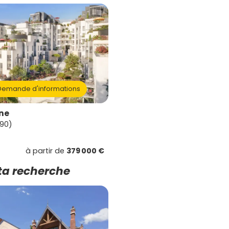
emande d'informations
ne
90)
à partir de
379 000 €
ta recherche