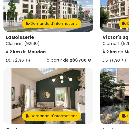
Demande d'informations
D
La Boisserie
Victor's S
Clamart (92140)
Clamart (92
À
2 km
de
Meudon
À
2 km
de
M
DU T2 AU T4
à partir de
286 700 €
DU T1 AU T4
Demande d'informations
D