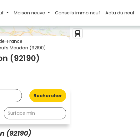
uf
Maison
neuve
Conseils
immo neuf
Actu
du neuf
de-France
ufs Meudon (92190)
n (92190)
Rechercher
n (92190)