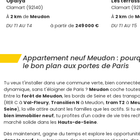
Opalya
Les terras
Clamart (92140)
Clamart (92
À
2 km
de
Meudon
À
2 km
de
M
DU T1 AU T4
à partir de
249 000 €
DU T1 AU T5
Appartement neuf Meudon : pourqu
le bon plan aux portes de Paris
Tu veux t'installer dans une commune verte, bien connectée
dynamique, sans t'éloigner de Paris ?
Meudon
coche toutes
Entre la
forêt de Meudon
, les bords de Seine et des transp
(RER C à
Val-Fleury
,
Transilien N
à Meudon,
tram T2
à
Meu
Seine
), la ville attire autant les familles que les actifs. Si tu
bien immobilier neuf
, tu profites d'un cadre de vie très re
marché solide dans les
Hauts-de-Seine
.
Dès maintenant, gagne du temps et explore les opportunit