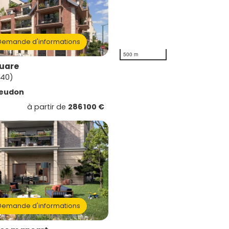
emande d'informations
500 m
quare
140)
eudon
à partir de
286 100 €
emande d'informations