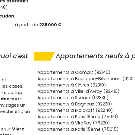
ses mansart
140)
eudon
à partir de
235 000 €
oi c'est
Appartements neufs à p
Appartements à Clamart (92140)
Appartements à Boulogne-Billancourt (9210
 et
Appartements à Sèvres (92310)
 les cases.
Appartements à Ville-d'Avray (92410)
orts au top
Appartements à Sceaux (92330)
don-sur-
Appartements à Bagneux (92220)
 envisages un
Appartements à Malakoff (92240)
cherché et d'un
Appartements à Paris 16ème (75016)
Appartements à Viroflay (78220)
és sur
Vivre
Appartements à Paris 15ème (75015)