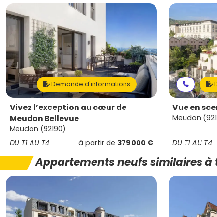
Demande d'informations
D
Vivez l’exception au cœur de
Vue en sce
Meudon Bellevue
Meudon (921
Meudon (92190)
DU T1 AU T4
à partir de
379 000 €
DU T1 AU T4
Appartements neufs similaires à 