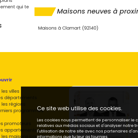
 plans
tement qui te
Maisons neuves à proxi
s
Maisons à Clamart (92140)
nt intéressant
s se
Val-Fleury
he de
uvrir
'emploi de
les villes
 92, les écoles
es départements
te. Pour un
 les régions
Ce site web utilise des cookies.
t un
rniers programmes
Les cookies nous permettent de personnaliser le co
t, quartiers
es promoteurs
relatives aux médias sociaux et d'analyser notre 
s, parcs…
es appartements par ville
l'utilisation de notre site avec nos partenaires d'
ale.
 les maisons par ville
informations que tu leur as fournies.