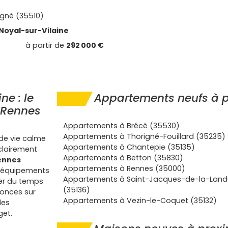
gné (35510)
Noyal-sur-Vilaine
à partir de
292 000 €
e : le
Appartements neufs à p
e Rennes
Appartements à Brécé (35530)
Appartements à Thorigné-Fouillard (35235)
 de vie calme
Appartements à Chantepie (35135)
 clairement
Appartements à Betton (35830)
ennes
Appartements à Rennes (35000)
 d'équipements
Appartements à Saint-Jacques-de-la-Land
ner du temps
(35136)
nonces sur
Appartements à Vezin-le-Coquet (35132)
des
get.