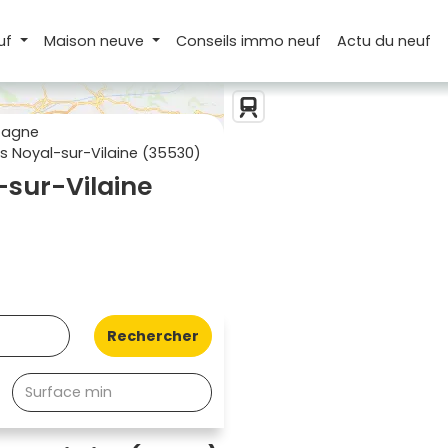
uf
Maison
neuve
Conseils
immo neuf
Actu
du neuf
tagne
 Noyal-sur-Vilaine (35530)
sur-Vilaine
Rechercher