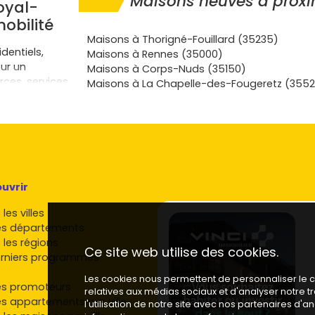
Maisons neuves à proxi
oyal-
mobilité
Maisons à Thorigné-Fouillard (35235)
dentiels,
Maisons à Rennes (35000)
r un
Maisons à Corps-Nuds (35150)
es, services,
Maisons à La Chapelle-des-Fougeretz (355
s secteurs
 Cesson-
ésidences
hé,
ge et des
uvrir
 avec
les villes
ide aux lignes
es départements
 les régions
Ce site web utilise des cookies.
ortées par
rniers programmes
n pensées
Les cookies nous permettent de personnaliser le co
es promoteurs
relatives aux médias sociaux et d'analyser notre 
es appartements par ville
l'utilisation de notre site avec nos partenaires d'
de promenade,