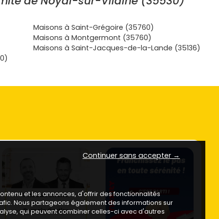
mité de Noyal-sur-Vilaine (35530)
Maisons à Saint-Grégoire (35760)
Maisons à Montgermont (35760)
Maisons à Saint-Jacques-de-la-Lande (35136)
20)
Continuer sans accepter →
ntenu et les annonces, d'offrir des fonctionnalités
trafic. Nous partageons également des informations sur
analyse, qui peuvent combiner celles-ci avec d'autres