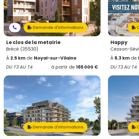
Demande d'informations
D
Le clos de la metairie
Happy
Brécé (35530)
Cesson-Sévi
À
2.5 km
de
Noyal-sur-Vilaine
À
6.3 km
de
DU T3 AU T4
à partir de
165 000 €
DU T3 AU T4
Demande d'informations
D