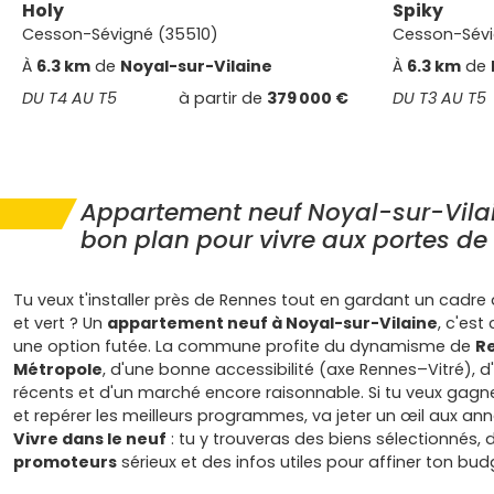
Holy
Spiky
Cesson-Sévigné (35510)
Cesson-Sévi
À
6.3 km
de
Noyal-sur-Vilaine
À
6.3 km
de
DU T4 AU T5
à partir de
379 000 €
DU T3 AU T5
Appartement neuf Noyal-sur-Vilain
bon plan pour vivre aux portes d
Tu veux t'installer près de Rennes tout en gardant un cadre
et vert ? Un
appartement neuf à Noyal-sur-Vilaine
, c'est
une option futée. La commune profite du dynamisme de
R
Métropole
, d'une bonne accessibilité (axe Rennes–Vitré),
récents et d'un marché encore raisonnable. Si tu veux gag
et repérer les meilleurs programmes, va jeter un œil aux an
Vivre dans le neuf
: tu y trouveras des biens sélectionnés, 
promoteurs
sérieux et des infos utiles pour affiner ton bud