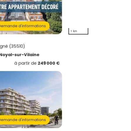
emande d'informations
1 km
gné (35510)
Noyal-sur-Vilaine
à partir de
249 000 €
emande d'informations