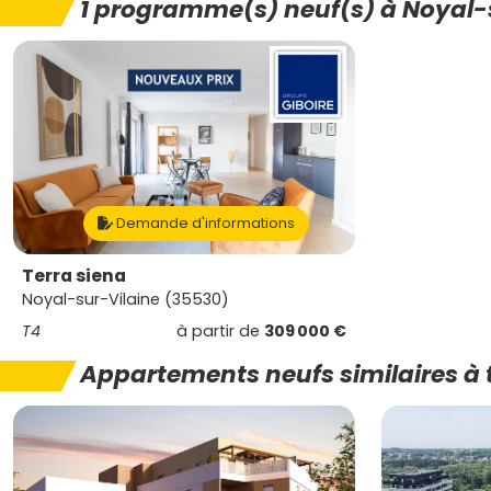
1 programme(s) neuf(s) à Noyal-
Demande d'informations
Terra siena
Noyal-sur-Vilaine (35530)
T4
à partir de
309 000 €
Appartements neufs similaires à 