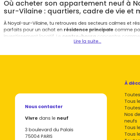
Où acheter son appartement neuf à N
sur-Vilaine : quartiers, cadre de vie et 
À Noyal-sur-Vilaine, tu retrouves des secteurs calmes et rési
parfaits pour un achat en
résidence principale
comme pou
investissement locatif. Le
centre-bourg
concentre commerc
Lire la suite...
écoles et quelques opérations récentes à taille humaine. Le
proches des grands axes facilitent les trajets vers
Rennes
,
Sévigné ou Vitré, tout en offrant du stationnement et des r
modernes avec balcons, terrasses et espaces paysagers.
Centre-bourg
: idéal si tu veux tout faire à pied (marc
commerces, associations), avec une ambiance de villa
À déco
copropriétés neuves intimistes.
Périphérie résidentielle
: résidences neuves récentes
Toutes 
parkings
, espaces verts, pistes cyclables et accès rap
Tous l
Nous contacter
de bus du réseau
Star
.
Toutes
Secteurs en développement
: nouvelles opérations p
Nos de
Vivre
dans le
neuf
des
promoteurs
régionaux, souvent dans des ZAC bie
neufs
(mobilité, écoles, équipements sportifs).
Tous l
3 boulevard du Palais
Tous l
75004 PARIS
Tu profites d'un environnement de
bocage
et de sentiers 