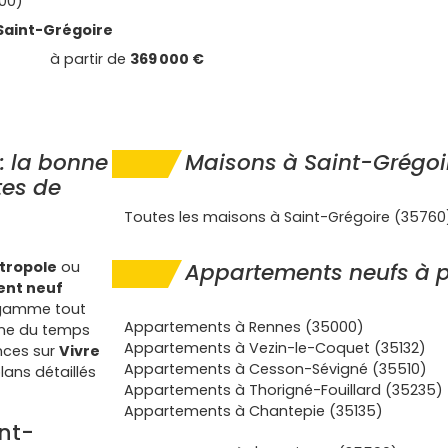
00)
Saint-Grégoire
à partir de
369 000 €
: la bonne
Maisons à Saint-Grégoi
tes de
Toutes les maisons à Saint-Grégoire (35760
tropole
ou
Appartements neufs à p
nt neuf
e gamme tout
Appartements à Rennes (35000)
gne du temps
Appartements à Vezin-le-Coquet (35132)
nces sur
Vivre
Appartements à Cesson-Sévigné (35510)
lans détaillés
Appartements à Thorigné-Fouillard (35235)
Appartements à Chantepie (35135)
nt-