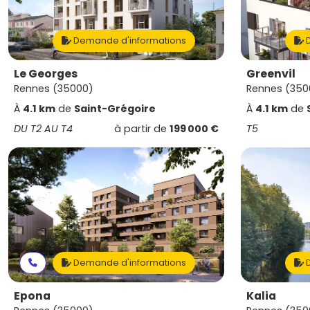
Demande d'informations
D
Le Georges
Greenvil
Rennes (35000)
Rennes (350
À
4.1 km
de
Saint-Grégoire
À
4.1 km
de
DU T2 AU T4
à partir de
199 000 €
T5
Demande d'informations
D
Epona
Kalia