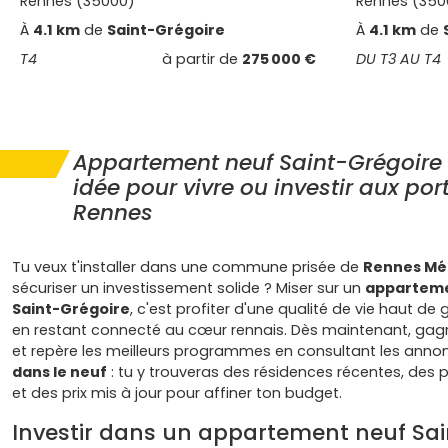
Rennes (35000)
Rennes (350
À
4.1 km
de
Saint-Grégoire
À
4.1 km
de
T4
à partir de
275 000 €
DU T3 AU T4
Appartement neuf Saint-Grégoire 
idée pour vivre ou investir aux por
Rennes
Tu veux t'installer dans une commune prisée de
Rennes Mé
sécuriser un investissement solide ? Miser sur un
apparteme
Saint-Grégoire
, c'est profiter d'une qualité de vie haut d
en restant connecté au cœur rennais. Dès maintenant, ga
et repère les meilleurs programmes en consultant les anno
dans le neuf
: tu y trouveras des résidences récentes, des p
et des prix mis à jour pour affiner ton budget.
Investir dans un appartement neuf Sai