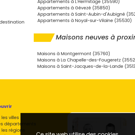
Appartements à L'Hermitage (35590)
Appartements à Gévezé (35850)
Appartements à Saint-Aubin-d'Aubigné (35
Appartements à Noyal-sur-Vilaine (35530)
destination
Maisons neuves à proxi
ès direct à la
La commune
uipements et
Maisons à Montgermont (35760)
Maisons à La Chapelle-des-Fougeretz (355
-Grégoire
, du
Maisons à Saint-Jacques-de-la-Lande (351
 rennais visent
on
et la
d Quartier
,
 Idéal pour
rimonial
.
uvrir
E 2020
, faibles
pour un
les villes
es départements
 les régions
onne un bien
Ce site web utilise des cookies.