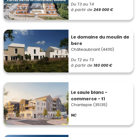
Du T3 au T4
à partir de
249 000 €
Le domaine du moulin de
bere
Châteaubriant (44110)
Du T2 au T3
à partir de
163 000 €
Le saule blanc -
commerce - t1
Chantepie (35135)
NC