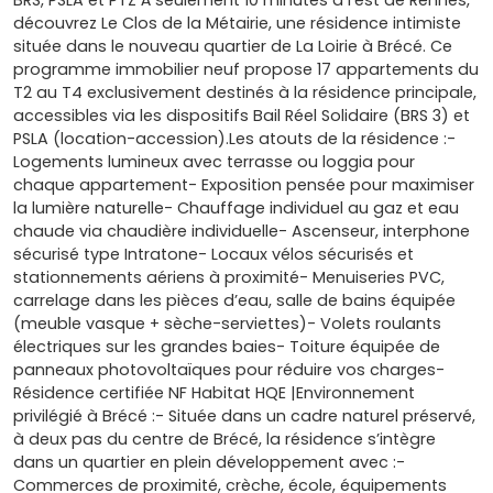
BRS, PSLA et PTZ À seulement 10 minutes à l’est de Rennes,
découvrez Le Clos de la Métairie, une résidence intimiste
située dans le nouveau quartier de La Loirie à Brécé. Ce
programme immobilier neuf propose 17 appartements du
T2 au T4 exclusivement destinés à la résidence principale,
accessibles via les dispositifs Bail Réel Solidaire (BRS 3) et
PSLA (location-accession).Les atouts de la résidence :-
Logements lumineux avec terrasse ou loggia pour
chaque appartement- Exposition pensée pour maximiser
la lumière naturelle- Chauffage individuel au gaz et eau
chaude via chaudière individuelle- Ascenseur, interphone
sécurisé type Intratone- Locaux vélos sécurisés et
stationnements aériens à proximité- Menuiseries PVC,
carrelage dans les pièces d’eau, salle de bains équipée
(meuble vasque + sèche-serviettes)- Volets roulants
électriques sur les grandes baies- Toiture équipée de
panneaux photovoltaïques pour réduire vos charges-
Résidence certifiée NF Habitat HQE |Environnement
privilégié à Brécé :- Située dans un cadre naturel préservé,
à deux pas du centre de Brécé, la résidence s’intègre
dans un quartier en plein développement avec :-
Commerces de proximité, crèche, école, équipements