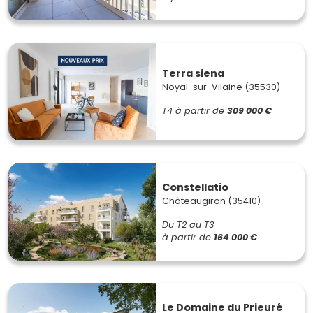
Terra siena
Noyal-sur-Vilaine (35530)
T4
à partir de
309 000 €
Constellatio
Châteaugiron (35410)
Du T2 au T3
à partir de
164 000 €
Le Domaine du Prieuré