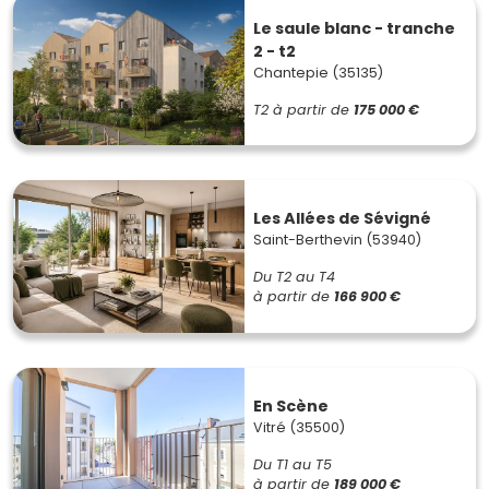
Le saule blanc - tranche
2 - t2
Chantepie (35135)
T2
à partir de
175 000 €
Les Allées de Sévigné
Saint-Berthevin (53940)
Du T2 au T4
à partir de
166 900 €
En Scène
Vitré (35500)
Du T1 au T5
à partir de
189 000 €