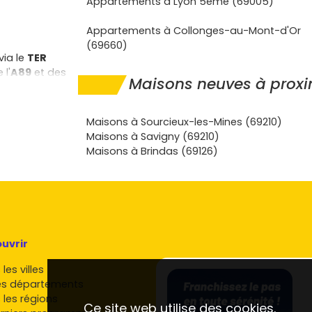
Appartements à Lyon 5ème (69005)
Appartements à Collonges-au-Mont-d'Or
(69660)
via le
TER
 l'
A89
et des
Maisons neuves à proxim
rfait si tu
ces
, des
Maisons à Sourcieux-les-Mines (69210)
Tu profites du
Maisons à Savigny (69210)
Maisons à Brindas (69126)
étravailleurs
t neuf à
a gare.
te isolation,
de notaire
uvrir
ur
Lentilly
. Les
ns le temps.
les villes
es départements
tilly et
 les régions
Ce site web utilise des cookies.