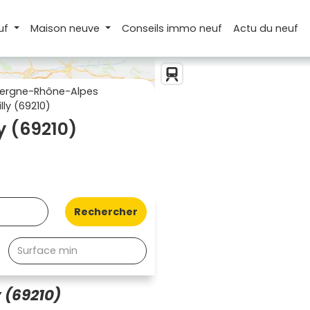
uf
Maison
neuve
Conseils
immo neuf
Actu
du neuf
ergne-Rhône-Alpes
ly (69210)
y (69210)
Rechercher
 (69210)