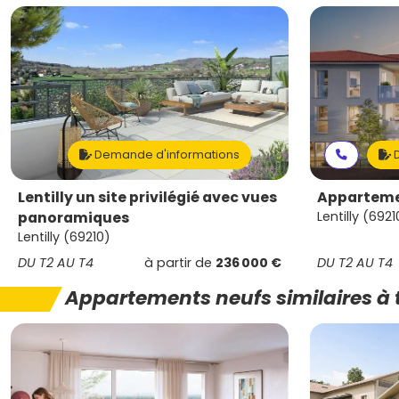
Demande d'informations
D
Lentilly un site privilégié avec vues
Appartemen
panoramiques
Lentilly (6921
Lentilly (69210)
DU T2 AU T4
à partir de
236 000 €
DU T2 AU T4
Appartements neufs similaires à 