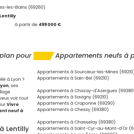
es-les-Bains (69260)
Lentilly
à partir de
499 000 €
 plan pour
Appartements neufs à pr
Appartements à Sourcieux-les-Mines (69210
Appartements à Sain-Bel (69210)
lié à Lyon ?
Lyon
, ses
Appartements à Chazay-d'Azergues (69380
llage
Appartements à Savigny (69210)
veux voir tout
Appartements à Craponne (69290)
 sur
Vivre
Appartements à Chessy (69380)
nt neuf à
Appartements à Chasselay (69380)
 Lentilly
Appartements à Saint-Cyr-au-Mont-d'Or (