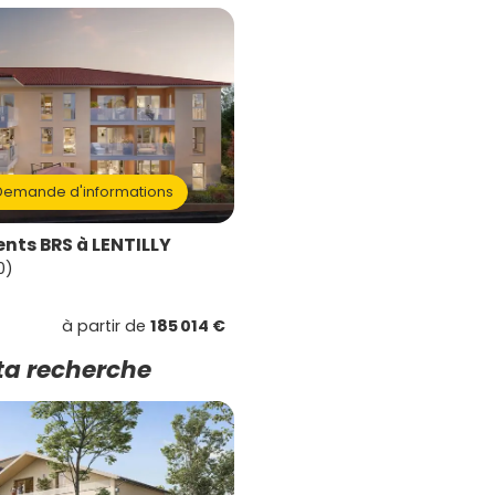
emande d'informations
ts BRS à LENTILLY
0)
à partir de
185 014 €
ta recherche