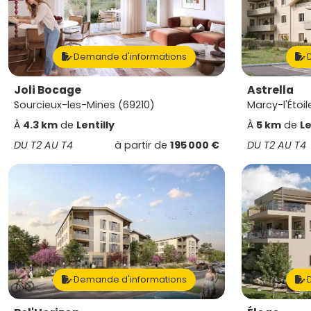
Demande d'informations
D
Joli Bocage
Astrella
Sourcieux-les-Mines (69210)
Marcy-l'Étoi
À
4.3 km
de
Lentilly
À
5 km
de
Le
DU T2 AU T4
à partir de
195 000 €
DU T2 AU T4
Demande d'informations
D