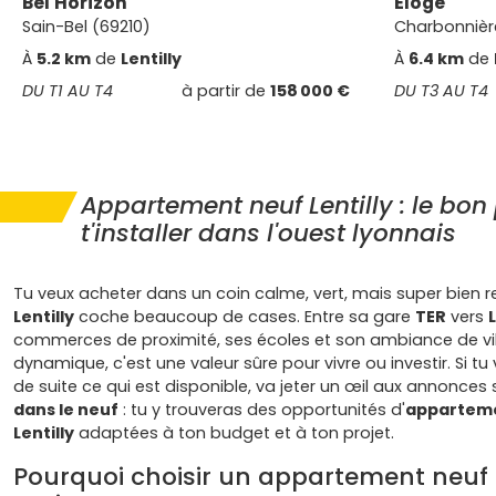
Bel'Horizon
Éloge
Sain-Bel (69210)
Charbonnièr
À
5.2 km
de
Lentilly
À
6.4 km
de
DU T1 AU T4
à partir de
158 000 €
DU T3 AU T4
Appartement neuf Lentilly : le bon
t'installer dans l'ouest lyonnais
Tu veux acheter dans un coin calme, vert, mais super bien re
Lentilly
coche beaucoup de cases. Entre sa gare
TER
vers
commerces de proximité, ses écoles et son ambiance de vi
dynamique, c'est une valeur sûre pour vivre ou investir. Si tu 
de suite ce qui est disponible, va jeter un œil aux annonces
dans le neuf
: tu y trouveras des opportunités d'
apparteme
Lentilly
adaptées à ton budget et à ton projet.
Pourquoi choisir un appartement neuf à