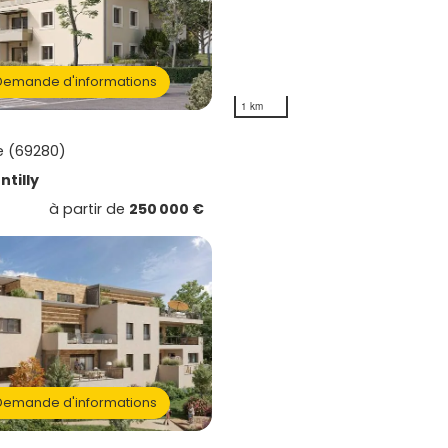
emande d'informations
1 km
le (69280)
ntilly
à partir de
250 000 €
emande d'informations