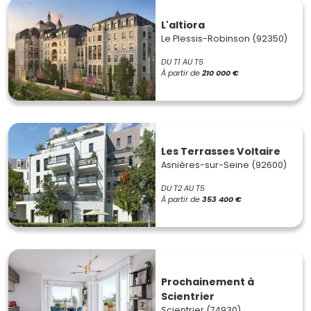
L'altiora
Le Plessis-Robinson (92350)
DU T1 AU T5
À partir de
210 000 €
Les Terrasses Voltaire
Asnières-sur-Seine (92600)
DU T2 AU T5
À partir de
353 400 €
Prochainement à
Scientrier
Scientrier (74930)