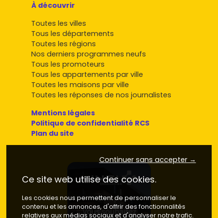
À découvrir
Toutes les villes
Tous les départements
Toutes les régions
Nos derniers programmes neufs
Tous les promoteurs
Tous les appartements par ville
Toutes les maisons par ville
Toutes les réponses de nos journalistes
Mentions légales
Politique de confidentialité RCS
Plan du site
Continuer sans accepter →
Ce site web utilise des cookies.
Les cookies nous permettent de personnaliser le
contenu et les annonces, d'offrir des fonctionnalités
relatives aux médias sociaux et d'analyser notre trafic.