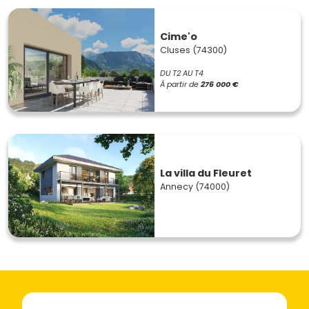
Cime'o
Cluses (74300)
DU T2 AU T4
À partir de
276 000 €
La villa du Fleuret
Annecy (74000)