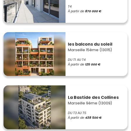
T4
À partir de
870 000 €
les balcons du soleil
Marseille 15ème (13015)
DU T1 AU T4
À partir de
125 000 €
La Bastide des Collines
Marseille 9ème (13009)
DU T3 AU T5
À partir de
438 500 €