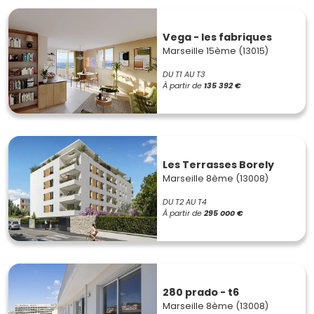
Vega - les fabriques
Marseille 15ème (13015)
DU T1 AU T3
À partir de
135 392 €
Les Terrasses Borely
Marseille 8ème (13008)
DU T2 AU T4
À partir de
295 000 €
280 prado - t6
Marseille 8ème (13008)