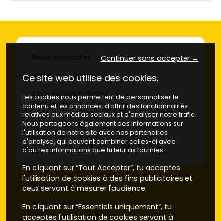
Nous contacter
Continuer sans accepter →
Vivre
dans le
neuf
Ce site web utilise des cookies.
3 boulevard du Palais
Les cookies nous permettent de personnaliser le
75004 PARIS
contenu et les annonces, d'offrir des fonctionnalités
contact@vivredansleneuf.fr
relatives aux médias sociaux et d'analyser notre trafic.
Nous partageons également des informations sur
01 55 95 89 89
l'utilisation de notre site avec nos partenaires
d'analyse, qui peuvent combiner celles-ci avec
d'autres informations que tu leur as fournies.
En cliquant sur “Tout Accepter”, tu acceptes
l'utilisation de cookies à des fins publicitaires et
À découvrir
ceux servant à mesurer l'audience.
Toutes les villes
En cliquant sur “Essentiels uniquement”, tu
Tous les départements
acceptes l'utilisation de cookies servant à