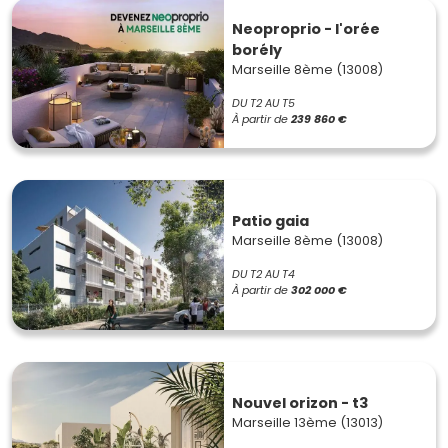
Neoproprio - l'orée
borély
Marseille 8ème (13008)
DU T2 AU T5
À partir de
239 860 €
Patio gaia
Marseille 8ème (13008)
DU T2 AU T4
À partir de
302 000 €
Nouvel orizon - t3
Marseille 13ème (13013)