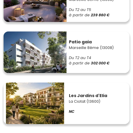
Du T2 au T5
à partir de
239 860 €
Patio gaia
Marseille 8ème (13008)
Du T2 au T4
à partir de
302 000 €
Les Jardins d'Elia
La Ciotat (13600)
NC