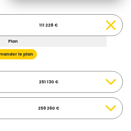
111 228 €
Plan
mander le plan
251 130 €
259 260 €