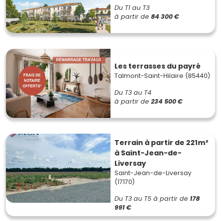
Du T1 au T3
à partir de
84 300 €
Les terrasses du payré
Talmont-Saint-Hilaire (85440)
Du T3 au T4
à partir de
234 500 €
Terrain à partir de 221m²
à Saint-Jean-de-
Liversay
Saint-Jean-de-Liversay
(17170)
Du T3 au T5
à partir de
178
991 €