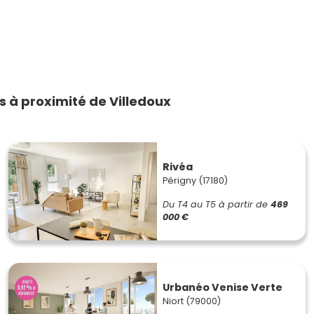
 à proximité de Villedoux
Rivéa
Périgny (17180)
Du T4 au T5
à partir de
469
000 €
Urbanéo Venise Verte
Niort (79000)