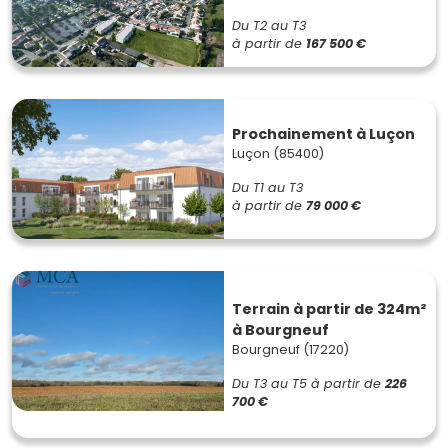
Du T2 au T3
à partir de
167 500 €
Prochainement à Luçon
Luçon (85400)
Du T1 au T3
à partir de
79 000 €
Terrain à partir de 324m²
à Bourgneuf
Bourgneuf (17220)
Du T3 au T5
à partir de
226
700 €