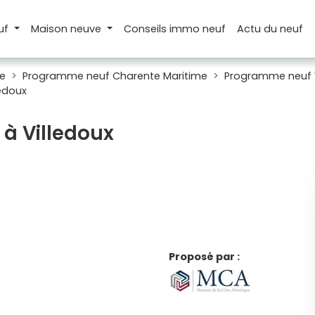
uf
Maison
neuve
Conseils
immo neuf
Actu
du neuf
e
Programme neuf Charente Maritime
Programme neuf V
ledoux
 à Villedoux
Proposé par :