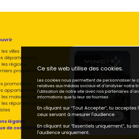
uvrir
les villes
es départements
 les régions
Ce site web utilise des cookies.
rniers programmes
Les cookies nous permettent de personnaliser le co
es promoteurs
relatives aux médias sociaux et d'analyser notre 
es appartements par ville
l'utilisation de notre site avec nos partenaires d'
 les maisons par ville
informations que tu leur as fournies.
 les réponses de nos
En cliquant sur “Tout Accepter”, tu acceptes l'
istes
ceux servant à mesurer l'audience.
ns légales
En cliquant sur “Essentiels uniquement”, tu ac
que de confidentialité
l'audience uniquement.