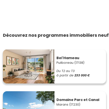
Découvrez nos programmes immobiliers neufs
Bel'Hameau
Puilboreau (17138)
Du T2 au T3
à partir de
233 000 €
Domaine Parc et Canal
Marans (17230)