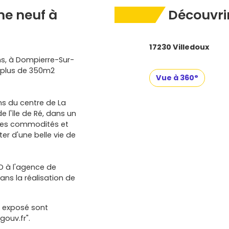
e neuf à
Découvrir
17230 Villedoux
ns, à Dompierre-Sur-
e plus de 350m2
Vue à 360°
ms du centre de La
e l'île de Ré, dans un
pales commodités et
ter d'une belle vie de
D à l'agence de
ns la réalisation de
t exposé sont
gouv.fr".