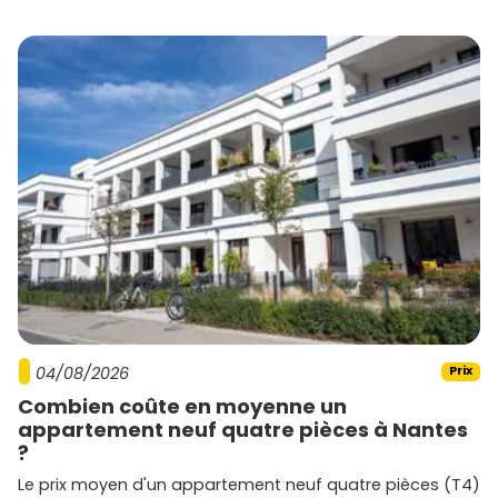
haut de gamme.
Eiffage Immobilier
Avec des projets novateurs et durables, Eiffage
Immobilier mise sur des emplacements stratégiques et
des constructions de qualité.
Kaufman & Broad
Ce promoteur propose des logements modernes et
performants énergétiquement, souvent situés dans des
quartiers en plein essor.
Promoteurs locaux
Des acteurs régionaux se distinguent également par leur
expertise locale et leurs projets adaptés aux spécificités
04/08/2026
Prix
de Vénissieux.
Combien coûte en moyenne un
appartement neuf quatre pièces à Nantes
?
Le prix moyen d'un appartement neuf quatre pièces (T4)