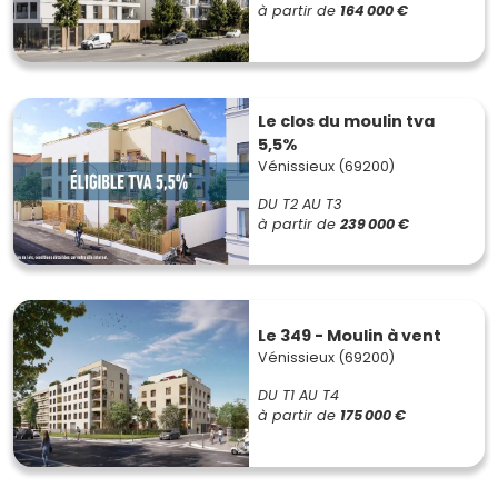
à partir de
164 000 €
Le centre-ville
Ce quartier bénéficie de nombreux services et
commerces de proximité. Il attire les jeunes actifs et les
Le clos du moulin tva
familles grâce à ses projets immobiliers modernes.
5,5%
Prix moyen :
entre 3 500 et 5 000 €/m².
Vénissieux (69200)
Les Minguettes
DU T2 AU T3
à partir de
239 000 €
En pleine mutation, ce secteur combine dynamisme
économique et cadre de vie plaisant avec ses nombreux
espaces verts et ses nouvelles résidences.
Prix moyen :
entre 2 500 et 4 000 €/m².
Le 349 - Moulin à vent
Vénissieux (69200)
Parilly
DU T1 AU T4
à partir de
175 000 €
Ce quartier propose des biens neufs à des prix
accessibles. En plein développement, il séduit les primo-
accédants et les familles.