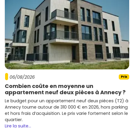
Ces quartiers, en rapide développement, offrent un
excellent potentiel de valorisation à moyen et long terme.
Les promoteurs actifs à Vénissieux
Bouygues Immobilier
Ce promoteur propose des résidences modernes,
souvent écoresponsables, dans les secteurs attractifs de
Vénissieux.
06/08/2026
Nexity
Prix
Combien coûte en moyenne un
Nexity développe des programmes variés, allant des
appartement neuf deux pièces à Annecy ?
logements abordables pour primo-accédants aux biens
Le budget pour un appartement neuf deux pièces (T2) à
haut de gamme.
Annecy tourne autour de 310 000 € en 2026, hors parking
Cogedim
et hors frais d’acquisition. Le prix varie fortement selon le
quartier.
Réputé pour ses résidences de standing, Cogedim est un
Lire la suite...
choix privilégié pour ceux qui recherchent un bien neuf