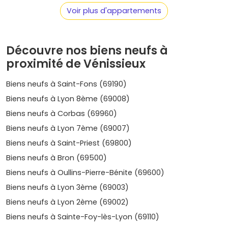
Prix moyen :
environ 3 000 à 4 500 €/m².
Voir plus d'appartements
Max Barel
Max Barel est un secteur résidentiel calme, idéal pour les
Découvre nos biens neufs à
familles. Ses maisons et petites résidences offrent un
proximité de Vénissieux
cadre de vie paisible tout en restant proche des
commodités.
Biens neufs à Saint-Fons (69190)
Prix moyen :
entre 3 000 et 4 500 €/m².
Biens neufs à Lyon 8ème (69008)
Biens neufs à Corbas (69960)
Le marché de l'immobilier neuf à
Biens neufs à Lyon 7ème (69007)
Vénissieux : prix et tendances
Biens neufs à Saint-Priest (69800)
Biens neufs à Bron (69500)
Des prix compétitifs et variés
Biens neufs à Oullins-Pierre-Bénite (69600)
Vénissieux propose une large gamme de prix. Les
Biens neufs à Lyon 3ème (69003)
quartiers centraux affichent des prix plus élevés, tandis
que les secteurs en développement restent plus
Biens neufs à Lyon 2ème (69002)
accessibles.
Biens neufs à Sainte-Foy-lès-Lyon (69110)