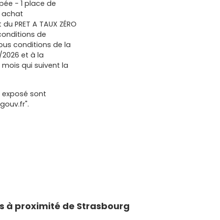
pée - 1 place de
r achat
t du PRET A TAUX ZÉRO
conditions de
 sous conditions de la
/2026 et à la
 mois qui suivent la
t exposé sont
gouv.fr".
 à proximité de Strasbourg