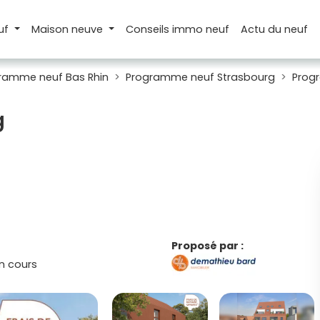
uf
Maison
neuve
Conseils
immo neuf
Actu
du neuf
ramme neuf Bas Rhin
Programme neuf Strasbourg
Prog
g
Proposé par :
n cours