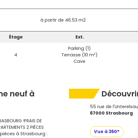
à partir de
46.53 m2
Étage
Ext.
Parking (1)
4
Terrasse (10 m²)
Cave
e neuf à
Découvrir
55 rue de l'Unterelsa
67000 Strasbourg
TRASBOURG !FRAIS DE
PARTEMENTS 2 PIÈCES
Vue à 360°
pièces à Strasbourg :