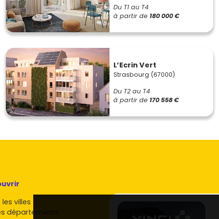
Du T1 au T4
à partir de
180 000 €
L’Ecrin Vert
Strasbourg (67000)
Du T2 au T4
à partir de
170 558 €
uvrir
les villes
es départements